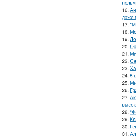
пельм
16.
Ан
даже 
17.
"М
18.
Мо
19.
Ло
20.
Ор
21.
Ми
22.
Са
23.
Ха
24.
5 
25.
Мн
26.
Гр
27.
Ак
высок
28.
"Ф
29.
Кл
30.
Ге
31.
Ал