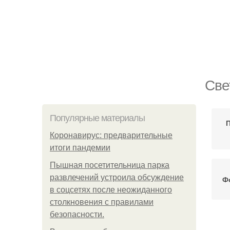
Све
Популярные материалы
Коронавирус: предварительные
итоги пандемии
Пышная посетительница парка
развлечений устроила обсуждение
Ф
в соцсетях после неожиданного
столкновения с правилами
безопасности.