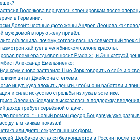
ешек?
астасия Волочкова вернулась к тренировкам после операции
врачи в Германии.
аски Долой": честные фото жены Андрея Леонова как повод
й муж домой вторую жену привёл.
лита объяснила, почему согласилась на совместный трек с 
газмотрон хайпует в челябинском салоне красоты.
ровая премьера "дьявол носит Prada 2", и Энн хэтэуэй реш
мбист Александр Емельяненко:
йди клум снова заставила Нью-йорк говорить о себе и о сво
великих цитат Джейсoна стетхема.
огие ищут, куда вложить деньги, чтобы они работали и при
ация и сила: искусство стрельбы из лука в эстетике.
триса Эвелина бледанс высказалась в поддержку введения 
ий доход требует серьёзной отдачи.
едю понесло! " - новый роман фёдор Бондарчук уже разрыва
асс дутым качкам показал!
нетика или диета: секрет пышных форм.
ексей Щербаков остался без концертов в России после того