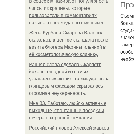
В соцсетях набирают популярность
Про
чипсы из крапивы, которые
Съемк
пользователи в комментариях
больш
называют неожиданно вкусными.
студи
Жена Курбана Омарова Валерия
значе
оказалась в центре скандала после
замер
визита блогера Марины ильиной в
особо
её косметологическую клинику.
необх
Ранняя слава сделала Скарлетт
йоханссон одной из самых
узнаваемых актрис голливуда, но за
глянцевым фасадом скрывалась
огромная неуверенность.
Мне 33. Работаю, люблю активные
выходные, спонтанные поездки и
вечера в хорошей компании.
Российский пловец Алексей жарков