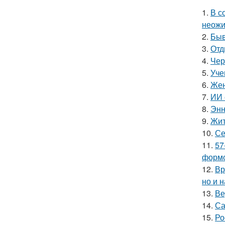
1.
В с
неожи
2.
Быв
3.
Отд
4.
Чер
5.
Уче
6.
Жен
7.
ИИ 
8.
Энн
9.
Жит
10.
Се
11.
57
формо
12.
Вр
но и 
13.
Ве
14.
Са
15.
Ро