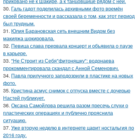
приковано не к Шакире, а к танцовщице рядом с ней.
30.
Галь гадот поделилась архивными фото времён
своей беременности и рассказала о том, как этот период
был трудным.
31.
Юлия Барановская сеть внешним Видом без
макияжа шокировала.
32.
Певица слава прервала концерт и объявила о паузе
в карьере.
33.
"Не Строит из Себя"фитоняшку": водонаева
прокомментировала скандал с Анной Семенович.
34.
Павла прилучного заподозрили в пластике на новых
фото.
35.
Кристина асмус снимок с отпуска вместе с дочерью
Настей публикует.
36.
Оксана Самойлова решила разом пресечь слухи о
пластических операциях и публично прояснила
ситуацию.
37.
Уже вторую неделю в интернете царит ностальгия по
2016 году.