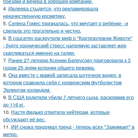
поездки и вечера в хорошей компании.
4.
Ивлеева стыдится, что рекламировала
некачественную косметику.
5.
Селена Гомес призналась, что мечтает о ребёнке - и
сделала это трогательно и честно.
6.
В соцсетях раскрутили миф о "Кортизоловом Животе"
- будто хронический стресс напрямую заставляет жир
скапливаться именно на талии.
7.
Ранее 27-летнюю Ксению Белоусову приговорили к 3
годам 25 дням колонии общего режима.
8.
Она вместе с мамой записала шуточное видео, в
котором сравнила себя с норвежским футболистом
Эрлингом холандом.
9.
В США родители убили 7-летнего сына, раскормив его
до 116 кг.
10.
Настя федько ответила хейтерам, которые
обсуждают её вес.
11.
ИИ снова придумал тренд - теперь всех "Зажимает" в
метро.