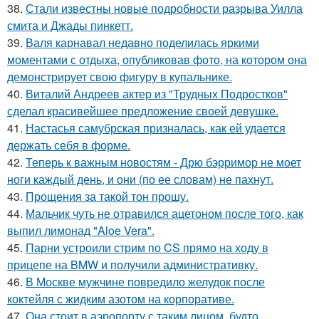
38.
Стали известны новые подробности разрыва Уилла
смита и Джады пинкетт.
39.
Валя карнавал недавно поделилась яркими
моментами с отдыха, опубликовав фото, на котором она
демонстрирует свою фигуру в купальнике.
40.
Виталий Андреев актер из "Трудных Подростков"
сделал красивейшее предложение своей девушке.
41.
Настасья самубрская призналась, как ей удается
держать себя в форме.
42.
Теперь к важным новостям - Дрю бэрримор не моет
ноги каждый день, и они (по ее словам) не пахнут.
43.
Прощения за такой тон прошу.
44.
Мальчик чуть не отравился ацетоном после того, как
выпил лимонад "Aloe Vera".
45.
Парни устроили стрим по CS прямо на ходу в
прицепе на BMW и получили административку.
46.
В Москве мужчине повредило желудок после
коктейля с жидким азотом на корпоративе.
47.
Она стоит в аэропорту с таким лицом, будто