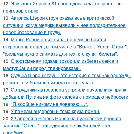
12.
Элизабет Хёрли в 61 снова доказала: возраст - не
приговор стилю.
13.
Актриса Шэрон стоун оказалась в критической
ситуации, когда медики выявили у нее подозрительное
новообразование в груди.
14.
Марго Робби объяснила, почему не боится
откровенных сцен, в том числе в "Волке с Уолл - Стрит":
"фильмы нужно снимать для тех, кто купит билеты".
15.
Спортсменам годами говорили избегать секса и
мастурбации перед тренировками.
16.
Судьба Шэрон стоун - это история о том, как однажды
решиться и больше никогда не отступать.
17.
Сотрудники автосалона устроили начальнику пранк:
добавили Путина на фото салона с помощью нейросети.
18.
"Я вообще никому не доверяю …".
19.
У памелы андерсон и тома круза роман.
20.
22 апреля в Fitness House на пулковском прошло
занятие "Степ+", объединившее любителей степ -
аэробики.