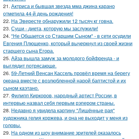
21.
Актриса и бывшая звезда мма джина карано
отметила 44-й день рождения!
22.
На Эвересте обнаружили 12 тысяч кг говна.
23.
Суши - диета, которую мы заслужили!
24.
"Не Общается со Старшим Сыном" - в сети осудили
Евгения Плющенко, который вычеркнул из своей жизни
старшего сына Егора.
25.
Айза вышла замуж за молодого бойфренда - и
выглядит потрясающе.
26.
59-Летний Венсан Кассель провёл время на берегу
океана вместе с возлюбленной нарой баптистой и их
сыном каэтано.
27.
Филипп Киркоров, народный артист России, в
интервью назвал себя первым рэпером страны.
28.
Недавно я увидела картину "Лишённые рая"
художника гелия коржева, и она не выходит у меня из
головы.
29.
На одном из шоу внимание зрителей оказалось