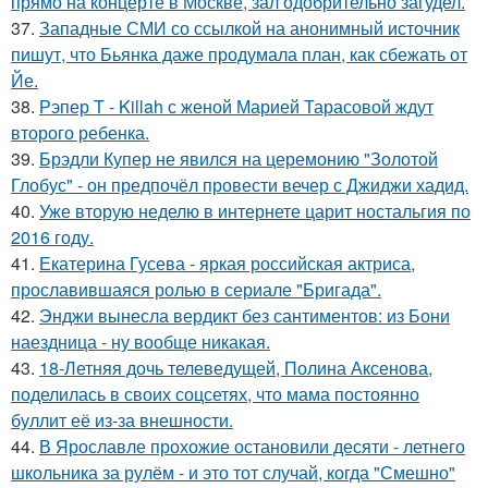
прямо на концерте в Москве, зал одобрительно загудел.
37.
Западные СМИ со ссылкой на анонимный источник
пишут, что Бьянка даже продумала план, как сбежать от
Йе.
38.
Рэпер T - Killah с женой Марией Тарасовой ждут
второго ребенка.
39.
Брэдли Купер не явился на церемонию "Золотой
Глобус" - он предпочёл провести вечер с Джиджи хадид.
40.
Уже вторую неделю в интернете царит ностальгия по
2016 году.
41.
Екатерина Гусева - яркая российская актриса,
прославившаяся ролью в сериале "Бригада".
42.
Энджи вынесла вердикт без сантиментов: из Бони
наездница - ну вообще никакая.
43.
18-Летняя дочь телеведущей, Полина Аксенова,
поделилась в своих соцсетях, что мама постоянно
буллит её из-за внешности.
44.
В Ярославле прохожие остановили десяти - летнего
школьника за рулём - и это тот случай, когда "Смешно"