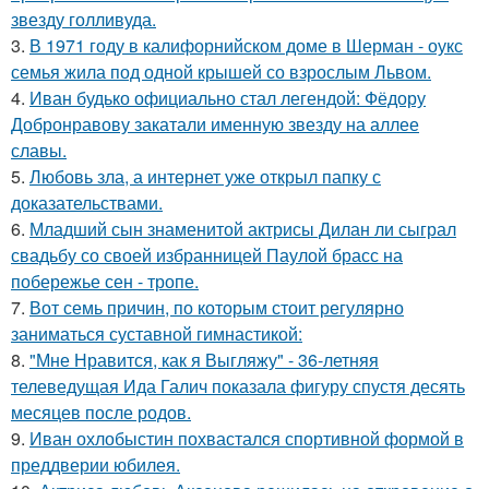
звезду голливуда.
3.
В 1971 году в калифорнийском доме в Шерман - оукс
семья жила под одной крышей со взрослым Львом.
4.
Иван будько официально стал легендой: Фёдору
Добронравову закатали именную звезду на аллее
славы.
5.
Любовь зла, а интернет уже открыл папку с
доказательствами.
6.
Младший сын знаменитой актрисы Дилан ли сыграл
свадьбу со своей избранницей Паулой брасс на
побережье сен - тропе.
7.
Вот семь причин, по которым стоит регулярно
заниматься суставной гимнастикой:
8.
"Мне Нравится, как я Выгляжу" - 36-летняя
телеведущая Ида Галич показала фигуру спустя десять
месяцев после родов.
9.
Иван охлобыстин похвастался спортивной формой в
преддверии юбилея.