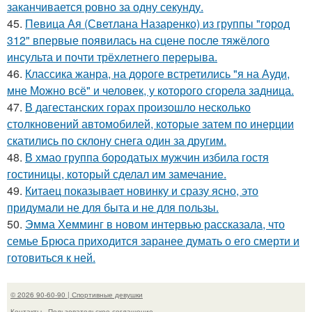
заканчивается ровно за одну секунду.
45.
Певица Ая (Светлана Назаренко) из группы "город
312" впервые появилась на сцене после тяжёлого
инсульта и почти трёхлетнего перерыва.
46.
Классика жанра, на дороге встретились "я на Ауди,
мне Можно всё" и человек, у которого сгорела задница.
47.
В дагестанских горах произошло несколько
столкновений автомобилей, которые затем по инерции
скатились по склону снега один за другим.
48.
В хмао группа бородатых мужчин избила гостя
гостиницы, который сделал им замечание.
49.
Китаец показывает новинку и сразу ясно, это
придумали не для быта и не для пользы.
50.
Эмма Хемминг в новом интервью рассказала, что
семье Брюса приходится заранее думать о его смерти и
готовиться к ней.
© 2026 90-60-90 | Спортивные девушки
Контакты
Пользовательское соглашение