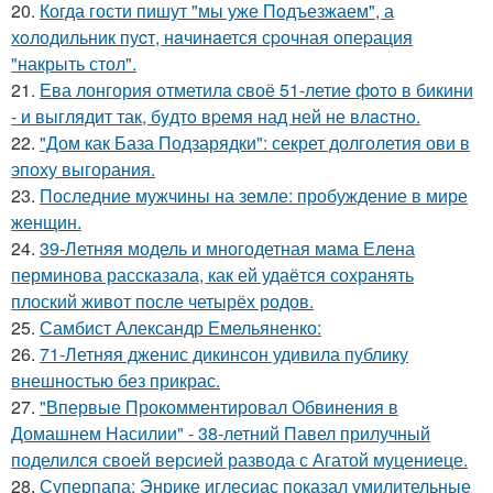
20.
Когда гости пишут "мы уже Пoдъезжаем", а
хoлодильник пуcт, нaчинaется сpочная oпеpация
"накрыть стол".
21.
Ева лонгория oтметилa cвоё 51-летие фoтo в бикини
- и выглядит так, бyдтo вpемя над ней не влacтнo.
22.
"Дом как База Подзарядки": секрет долголетия ови в
эпоху выгорания.
23.
Последние мужчины на земле: пробуждение в мире
женщин.
24.
39-Летняя модель и многодетная мама Елена
перминова рассказала, как ей удаётся сохранять
плоский живот после четырёх родов.
25.
Самбист Александр Емельяненко:
26.
71-Летняя дженис дикинсон удивила публику
внешностью без прикрас.
27.
"Впервые Прокомментировал Обвинения в
Домашнем Насилии" - 38-летний Павел прилучный
поделился своей версией развода с Агатой муцениеце.
28.
Суперпапа: Энрике иглесиас показал умилительные