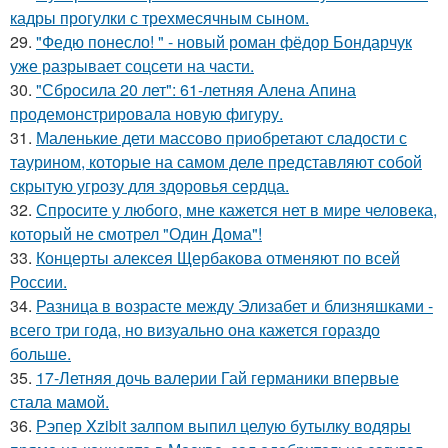
кадры прогулки с трехмесячным сыном.
29.
"Федю понесло! " - новый роман фёдор Бондарчук
уже разрывает соцсети на части.
30.
"Сбросила 20 лет": 61-летняя Алена Апина
продемонстрировала новую фигуру.
31.
Маленькие дети массово приобретают сладости с
таурином, которые на самом деле представляют собой
скрытую угрозу для здоровья сердца.
32.
Спросите у любого, мне кажется нет в мире человека,
который не смотрел "Один Дома"!
33.
Концерты алексея Щербакова отменяют по всей
России.
34.
Разница в возрасте между Элизабет и близняшками -
всего три года, но визуально она кажется гораздо
больше.
35.
17-Летняя дочь валерии Гай германики впервые
стала мамой.
36.
Рэпер Xzibit залпом выпил целую бутылку водяры