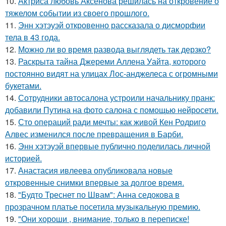
10.
Актриса любовь Аксенова решилась на откровение о
тяжелом событии из своего прошлого.
11.
Энн хэтэуэй откровенно рассказала о дисморфии
тела в 43 года.
12.
Можно ли во время развода выглядеть так дерзко?
13.
Раскрыта тайна Джереми Аллена Уайта, которого
постоянно видят на улицах Лос-анджелеса с огромными
букетами.
14.
Сотрудники автосалона устроили начальнику пранк:
добавили Путина на фото салона с помощью нейросети.
15.
Сто операций ради мечты: как живой Кен Родриго
Алвес изменился после превращения в Барби.
16.
Энн хэтэуэй впервые публично поделилась личной
историей.
17.
Анастасия ивлеева опубликовала новые
откровенные снимки впервые за долгое время.
18.
"Будто Треснет по Швам": Анна седокова в
прозрачном платье посетила музыкальную премию.
19.
"Они хороши , внимание, только в переписке!