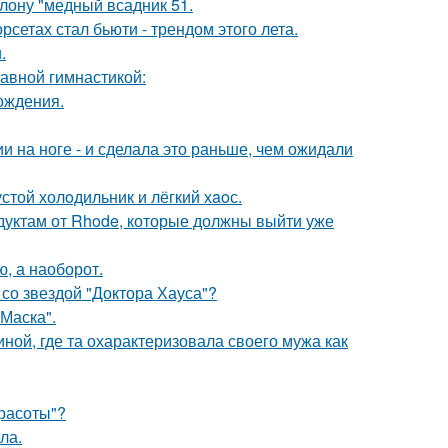
лону "медный всадник 51.
сетах стал бьюти - трендом этого лета.
.
тавной гимнастикой:
ождения.
 на ноге - и сделала это раньше, чем ожидали
стой холoдильник и лёгкий хaoс.
дуктам от Rhode, которые должны выйти уже
ю, а наоборот.
со звездой "Доктора Хауса"?
Маска".
ной, где та охарактеризовала своего мужа как
Красоты"?
ла.