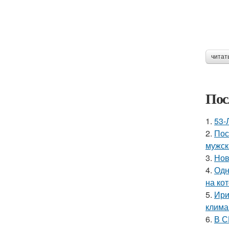
читат
Пос
1.
53-
2.
Пос
мужск
3.
Нов
4.
Одн
на ко
5.
Ири
клима
6.
В С