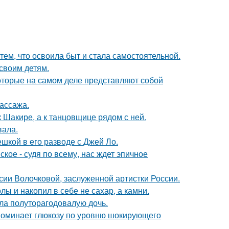
тем, что освоила быт и стала самостоятельной.
своим детям.
оторые на самом деле представляют собой
массажа.
 Шакире, а к танцовщице рядом с ней.
вала.
шкой в его разводе с Джей Ло.
ое - судя по всему, нас ждет эпичное
ии Волочковой, заслуженной артистки России.
лы и накопил в себе не сахар, а камни.
ла полуторагодовалую дочь.
поминает глюкозу по уровню шокирующего