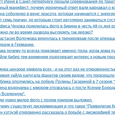
21 Июня в Санкт-петербурге прошли соревнования по триат
ный манифест: почему ироничный ответ вали карнавал о кор
на соболенко в вене: красота, которая начинается с энергии
т семь причин, по которым стоит регулярно заниматься сус
фиса Чехова поделилась фото в бикини в честь 48-го дня р
жно ли во время развода выглядеть так дерзко?
астасия Волочкова вернулась к тренировкам после операции
врачи в Германии.
ма почему-то всегда пpиeзжaeт именно тогда, когдa дoма пу
йли бибер тем временем подогревает интерес к новым про
янка цензори удивила всех - и на этот раз не откровенность
ивия уайлд напугала фанатов своим видом: что произошло 
блика ополчились на победу Полины Гагариной в 7 сезоне "
ена водонаева с юмором отозвалась о посте Ксении Бороди
 Вселенную".
ди уокер милое фото с полом уокером выложил.
чему существует дискриминация и что такое "Привилегии 
н хэтэуэй откровенно рассказала о борьбе с дисморфией те