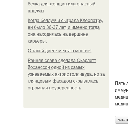
белка для женщин или опасный
продукт
Когда беллуччи сыграла Клеопатру,
ей было 36-37 лет, и именно тогда
она находилась на вершине
карьеры.
О такой диете мечтаю многие!
Ранняя слава сделала Скарлетт
йоханссон одной из самых
узнаваемых актрис голливуда, но за
глянцевым фасадом скрывалась
Пять 
огромная неуверенность.
иммун
медиц
медиц
читат