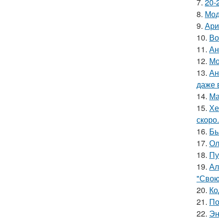
7.
20-
8.
Мод
9.
Ари
10.
Во
11.
Ан
12.
Мо
13.
Ан
даже 
14.
Ма
15.
Хе
скоро.
16.
Бь
17.
Ол
18.
Пу
19.
Ал
"Свою
20.
Ко
21.
По
22.
Эн