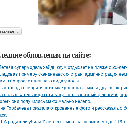
ь дальше →
ледние обновления на сайте:
Летняя супермодель хайди клум отдыхает на пляже с 20-ле
ледовав примеру скандинавских стран, администрация не
им в вопросах внешнего вида у воды.
ый тренд селебрити: почему Кристина асмус и другие актри
а пользовательница сети запустила занятный флешмоб, пр
торых они получились максимально нелепо.
на Горбачева показала откровенные фото и рассказала о 
кса.
ША родители убили 7-летнего сына, раскормив его до 116 кг