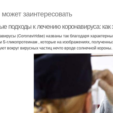
 может заинтересовать
ые подходы к лечению коронавируса: как
авирусы (Coronaviridae) названы так благодаря характерн
м S-гликопротеинам , которые на изображениях, полученны
уют вокруг вирусных частиц нечто вроде солнечной короны.