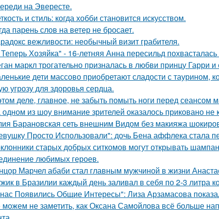
ереди на Эвересте.
ткость и стиль: когда хобби становится искусством.
гда парень слов на ветер не бросает.
радокс вежливости: необычный визит грабителя.
 Теперь Хозяйка" - 16-летняя Анна пересильд похвасталась 
ган маркл трогательно призналась в любви принцу Гарри и 
ленькие дети массово приобретают сладости с таурином, к
ую угрозу для здоровья сердца.
этом деле, главное, не забыть помыть ноги перед сеансом 
 одном из шоу внимание зрителей оказалось приковано не к
ия Барановская сеть внешним Видом без макияжа шокиро
евушку Просто Использовали": дочь Бена аффлека стала пе
клонники старых добрых ситкомов могут открывать шампанск
единение любимых героев.
нцор Марчел абаби стал главным мужчиной в жизни Анастас
жик в Бразилии каждый день заливал в себя по 2-3 литра ко
 нас Появились Общие Интересы": Лиза Арзамасова показа
 можем не заметить, как Оксана Самойлова всё больше на
нта.