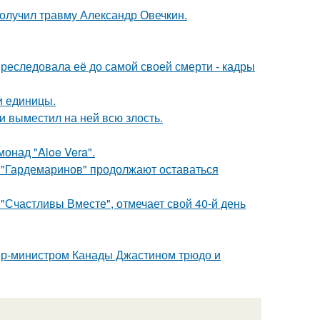
получил травму Александр Овечкин.
преследовала её до самой своей смерти - кадры
и единицы.
и выместил на ней всю злость.
монад "Aloe Vera".
 "Гардемаринов" продолжают оставаться
"Счастливы Вместе", отмечает свой 40-й день
ер-министром Канады Джастином трюдо и