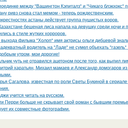
поединке между "Вашингтон Кэпиталз" и "Чикаго блэкхокс" 
ану ривз снова стал мемом - теперь рождественским.
окрестностях астаны действует группа пушистых воров.
Казахстане бешеная лиса напала на девушку среди ночи и 
ились в стиле жутких хорроров.
 выхода фильма "Холоп" имя актрисы ольги дибцевой знал
адекватный водитель на "Ладе" не сумел объехать "газель" 
добрым утром, мои дорогие!
льчик чуть не отравился ацетоном после того, как выпил ли
итрий харатьян, Михаил мамаев и Александр домогаров из
ными.
рья Сагалова, известная по роли Светы Букиной в сериале 
ния.
джи учится читать на русском.
ти Перри больше не скрывает свой роман с бывшим премь
кует их совместные фотографии.