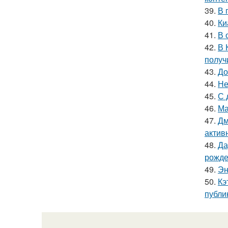
39.
В 
40.
Ки
41.
В 
42.
В 
получ
43.
До
44.
Не
45.
С 
46.
Ма
47.
Дм
актив
48.
Да
рожде
49.
Эн
50.
Кэ
публи