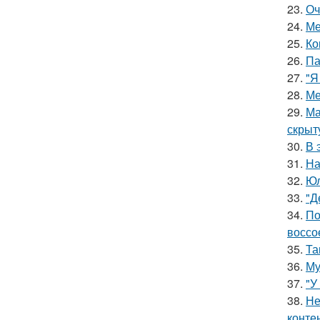
23.
Оч
24.
Ме
25.
Ко
26.
Па
27.
"Я
28.
Ме
29.
Ма
скрыт
30.
В 
31.
На
32.
Юл
33.
"Д
34.
По
воссо
35.
Та
36.
Му
37.
"У
38.
Не
конте