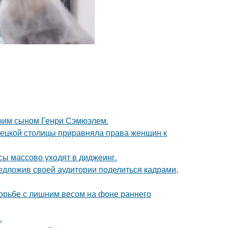
тним сыном Генри Сэмюэлем.
мецкой столицы приравняла права женщин к
сы массово уходят в диджеинг.
едложив своей аудитории поделиться кадрами,
борьбе с лишним весом на фоне раннего
.