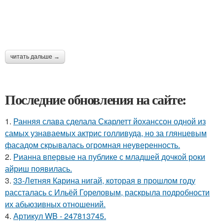
читать дальше →
Последние обновления на сайте:
1.
Ранняя слава сделала Скарлетт йоханссон одной из
самых узнаваемых актрис голливуда, но за глянцевым
фасадом скрывалась огромная неуверенность.
2.
Рианна впервые на публике с младшей дочкой роки
айриш появилась.
3.
33-Летняя Карина нигай, которая в прошлом году
рассталась с Ильёй Гореловым, раскрыла подробности
их абьюзивных отношений.
4.
Артикул WB - 247813745.