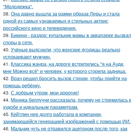
"Молодежка".
38.
Она давно вышла за рамки образа Леры и стала
одной из самых узнаваемых и стильных актрис
российского кино и телевидения.
39.
Бикини - раздор: купальник мамы в аквапарке вызвал
споры в сети.
40.
Учёные выяснили, что женские ягодицы реально
успокаивают мужчин.
41.
Классика жанра, на дороге встретились "я на Ауди,
мне Можно всё" и человек, у которого сгорела задница.
42.
Врач решил бросить вызов стихии, чтобы прийти на
помощь ребёнку.
43.
С добрым утром, мои дорогие!
44.
Моника беллуччи рассказала, почему не стремилась к
худобе и идеальным параметрам.
45.
Кейтлин нер долго работала в компании,
занимающейся генерацией изображений с помощью ИИ.
46.
Мальчик чуть не отравился ацетоном после того, как