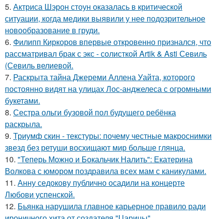
5.
Актриса Шэрон стоун оказалась в критической
ситуации, когда медики выявили у нее подозрительное
новообразование в груди.
6.
Филипп Киркоров впервые откровенно признался, что
рассматривал брак с экс - солисткой Artik & Asti Севиль
(Севиль велиевой.
7.
Раскрыта тайна Джереми Аллена Уайта, которого
постоянно видят на улицах Лос-анджелеса с огромными
букетами.
8.
Сестра ольги бузовой пол будущего ребёнка
раскрыла.
9.
Триумф скин - текстуры: почему честные макроснимки
звезд без ретуши восхищают мир больше глянца.
10.
"Теперь Можно и Бокальчик Налить": Екатерина
Волкова с юмором поздравила всех мам с каникулами.
11.
Анну седокову публично осадили на концерте
Любови успенской.
12.
Бьянка нарушила главное карьерное правило ради
ироничного хита от создателя "Царицы".