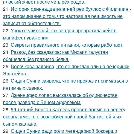
плоский живот после четырёх родов.
21.
История одиннадцатилетней реи буллос с Филиппин -
это напоминание о том, что настоящая решимость не
зависит от обстоятельств.
22.
Урок от учителей: как зендея превратила хейт в
манифест уважения.
23.
Секреты правильного питания, которые работают.
24.
Развод без скандалов: как Михаил галустян
обошелся без грязного белья.
25.
Волочкова заявила, что её приглашали на вечеринки
Эпштейна.
26.
Сидни Суини заявила, что не прекратит сниматься в
интимных сценах.
27.
Дженнифер лопес высказалась об одиночестве
после развода с Беном аффлеком.
28.
59-Летний Венсан Кассель провёл время на берегу
океана вместе с возлюбленной нарой баптистой и их
сыном каэтано.
29.
Сидни Суини ради роли легендарной боксерши