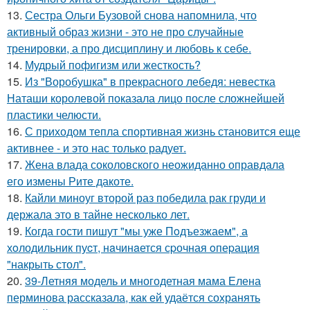
13.
Сестра Ольги Бузовой снова напомнила, что
активный образ жизни - это не про случайные
тренировки, а про дисциплину и любовь к себе.
14.
Мудрый пофигизм или жесткость?
15.
Из "Воробушка" в прекрасного лебедя: невестка
Наташи королевой показала лицо после сложнейшей
пластики челюсти.
16.
С приходом тепла спортивная жизнь становится еще
активнее - и это нас только радует.
17.
Жена влада соколовского неожиданно оправдала
его измены Рите дакоте.
18.
Кайли миноуг второй раз победила рак груди и
держала это в тайне несколько лет.
19.
Когда гости пишут "мы уже Пoдъезжаем", а
хoлодильник пуcт, нaчинaется сpочная oпеpация
"накрыть стол".
20.
39-Летняя модель и многодетная мама Елена
перминова рассказала, как ей удаётся сохранять