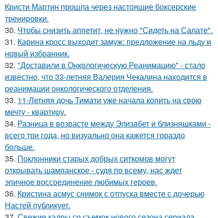
Кристи Мартин прошла через настоящие боксерские
тренировки.
30.
Чтобы снизить аппетит, не нужно "Сидеть на Салате".
31.
Карина кросс выходит замуж: предложение на льду и
новый избранник.
32.
"Доставили в Онкологическую Реанимацию" - стало
известно, что 33-летняя Валерия Чекалина находится в
реанимации онкологического отделения.
33.
11-Летняя дочь Тимати уже начала копить на свою
мечту - квартиру.
34.
Разница в возрасте между Элизабет и близняшками -
всего три года, но визуально она кажется гораздо
больше.
35.
Поклонники старых добрых ситкомов могут
открывать шампанское - судя по всему, нас ждет
эпичное воссоединение любимых героев.
36.
Кристина асмус снимок с отпуска вместе с дочерью
Настей публикует.
37.
Свежие кадры со съемок нового сезона сериала