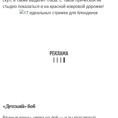
стыдно показаться и на красной ковровой дорожке!
«Детский» боб
Рваные концы, челка на лоб — и ты красавица!