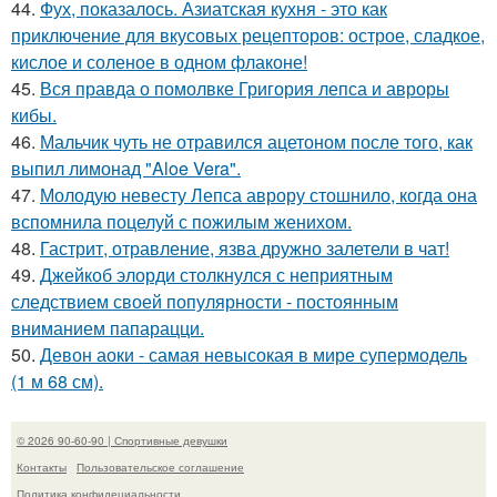
44.
Фух, показалось. Азиатская кухня - это как
приключение для вкусовых рецепторов: острое, сладкое,
кислое и соленое в одном флаконе!
45.
Вся правда о помолвке Григория лепса и авроры
кибы.
46.
Мальчик чуть не отравился ацетоном после того, как
выпил лимонад "Aloe Vera".
47.
Молодую невесту Лепса аврору стошнило, когда она
вспомнила поцелуй с пожилым женихом.
48.
Гастрит, отравление, язва дружно залетели в чат!
49.
Джейкоб элорди столкнулся с неприятным
следствием своей популярности - постоянным
вниманием папарацци.
50.
Девон аоки - самая невысокая в мире супермодель
(1 м 68 см).
© 2026 90-60-90 | Спортивные девушки
Контакты
Пользовательское соглашение
Политика конфидециальности