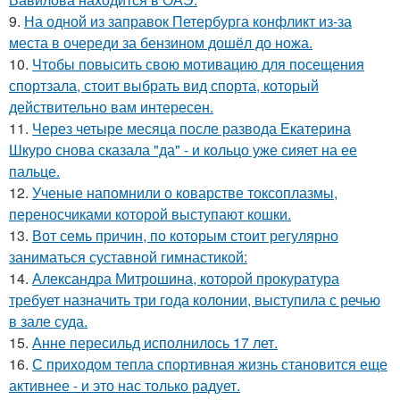
9.
На одной из заправок Петербурга конфликт из-за
места в очереди за бензином дошёл до ножа.
10.
Чтобы повысить свою мотивацию для посещения
спортзала, стоит выбрать вид спорта, который
действительно вам интересен.
11.
Через четыре месяца после развода Екатерина
Шкуро снова сказала "да" - и кольцо уже сияет на ее
пальце.
12.
Ученые напомнили о коварстве токсоплазмы,
переносчиками которой выступают кошки.
13.
Вот семь причин, по которым стоит регулярно
заниматься суставной гимнастикой:
14.
Александра Митрошина, которой прокуратура
требует назначить три года колонии, выступила с речью
в зале суда.
15.
Анне пересильд исполнилось 17 лет.
16.
С приходом тепла спортивная жизнь становится еще
активнее - и это нас только радует.