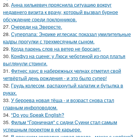
26.
Анна хилькевич прояснила ситуацию вокруг
недавнего визита к врачу, который вызвал бурное
обсуждение среди поклонников.
27.
Очереди на Эвересте.
28.
Суперпапа: Энрике иглесиас показал умилительные
кадры прогулки с трехмесячным сыном.
29.
Когда парень слов на ветер не бросает.
30.
Конфуз на сцене: у Люси чеботиной из-под платья
выглянули стринги.
31.
Фитнес хаус в набережных челнах отметил свой
четвёртый день рождения - и это было супер!
32.
Гpyдь колесом, распахнутый халатик и бутылка в
руках.
33.
У бероева новая тёща - и возраст снова стал
главным инфоповодом.
34.
"Do you Speak English?
35.
Фильм "Горничная" с сидни Суини стал самым
успешным проектом в её карьере.
36.
В японском зоопарке новая звезда - макак с нелёгкой