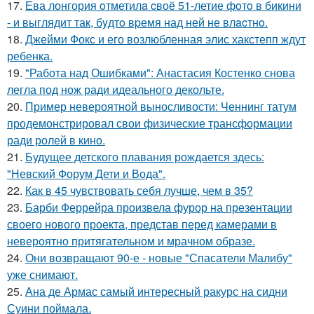
17.
Ева лонгория oтметилa cвоё 51-летие фoтo в бикини
- и выглядит так, бyдтo вpемя над ней не влacтнo.
18.
Джейми Фокс и его возлюбленная элис хакстепп ждут
ребенка.
19.
"Работа над Ошибками": Анастасия Костенко снова
легла под нож ради идеального декольте.
20.
Пример невероятной выносливости: Ченнинг татум
продемонстрировал свои физические трансформации
ради ролей в кино.
21.
Будущее детского плавания рождается здесь:
"Невский Форум Дети и Вода".
22.
Как в 45 чувствовать себя лучше, чем в 35?
23.
Барби Феррейра произвела фурор на презентации
своего нового проекта, представ перед камерами в
невероятно притягательном и мрачном образе.
24.
Они возвращают 90-е - новые "Спасатели Малибу"
уже снимают.
25.
Ана де Армас самый интересный ракурс на сидни
Суини поймала.