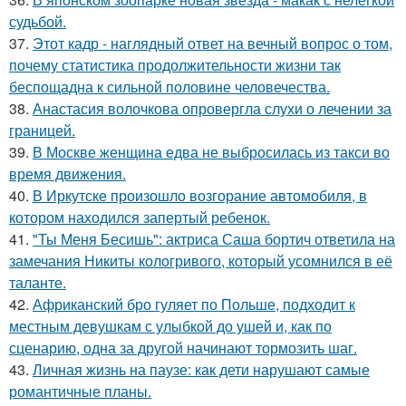
судьбой.
37.
Этот кадр - наглядный ответ на вечный вопрос о том,
почему статистика продолжительности жизни так
беспощадна к сильной половине человечества.
38.
Анастасия волочкова опровергла слухи о лечении за
границей.
39.
В Москве женщина едва не выбросилась из такси во
время движения.
40.
В Иркутске произошло возгорание автомобиля, в
котором находился запертый ребенок.
41.
"Ты Меня Бесишь": актриса Саша бортич ответила на
замечания Никиты кологривого, который усомнился в её
таланте.
42.
Африканский бро гуляет по Польше, подходит к
местным девушкам с улыбкой до ушей и, как по
сценарию, одна за другой начинают тормозить шаг.
43.
Личная жизнь на паузе: как дети нарушают самые
романтичные планы.