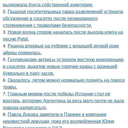
выдержала бунта собственной аудитории.
2.
Пышная посетительница парка развлечений устроила
обсуждение в соцсетях после неожиданного
столкновения с правилами безопасности.
3.
Новая волна споров началась после выхода клипа на
песню Petal.
4.
Рианна впервые на публике с младшей дочкой роки
айриш появилась.
5.
Голливудские актрисы устроили жесткую конкуренцию
в соцсетях, выкатив новые горячие кадры с разницей
буквально в пару часов.
6.
Оказалось, летом можно нормально поднять на покосе
травы.
7.
Главным мемом после победы Испании стал её
вратарь, которому Аргентина за весь матч почти не дала
повода напрягаться.
8.
Павла Дурова заметили в Париже в компании
неизвестной девушки, пока его возлюбленная Юлия
Вавилова находится в ОАЭ.