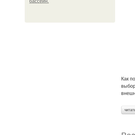
бассейн.
Как п
выбор
внешн
читат
Вас