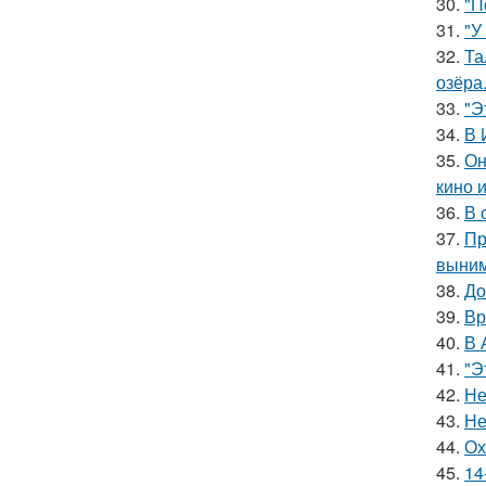
30.
"П
31.
"У
32.
Та
озёра
33.
"Э
34.
В 
35.
Он
кино 
36.
В 
37.
Пр
выним
38.
До
39.
Вр
40.
В 
41.
"Э
42.
Не
43.
Не
44.
Ох
45.
14