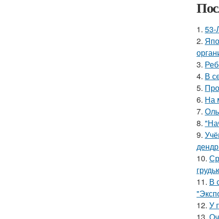
Пос
1.
53-
2.
Япо
орган
3.
Реб
4.
В с
5.
Про
6.
На 
7.
Оль
8.
"На
9.
Учё
дендр
10.
Ср
грудь
11.
В 
"Эксп
12.
У 
13.
Оч