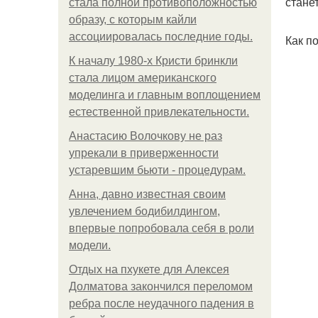
стане
стала полной противоположностью
образу, с которым кайли
ассоциировалась последние годы.
Как п
К началу 1980-х Кристи бринкли
стала лицом американского
моделинга и главным воплощением
естественной привлекательности.
Анастасию Волочкову не раз
упрекали в приверженности
устаревшим бьюти - процедурам.
Анна, давно известная своим
увлечением бодибилдингом,
впервые попробовала себя в роли
модели.
Отдых на пхукете для Алексея
Долматова закончился переломом
ребра после неудачного падения в