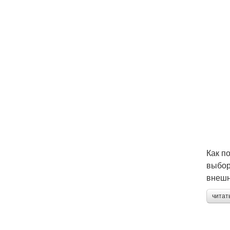
Как п
выбор
внешн
читат