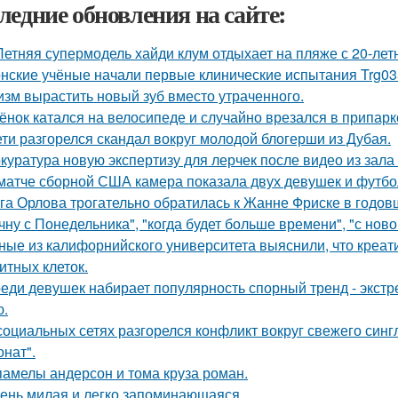
ледние обновления на сайте:
Летняя супермодель хайди клум отдыхает на пляже с 20-ле
нские учёные начали первые клинические испытания Trg035
изм вырастить новый зуб вместо утраченного.
ёнок катался на велосипеде и случайно врезался в припар
ети разгорелся скандал вокруг молодой блогерши из Дубая.
куратура новую экспертизу для лерчек после видео из зала
матче сборной США камера показала двух девушек и футбо
га Орлова трогательно обратилась к Жанне Фриске в годов
чну с Понедельника", "когда будет больше времени", "с нов
ные из калифорнийского университета выяснили, что креа
итных клеток.
еди девушек набирает популярность спорный тренд - экстр
ю.
социальных сетях разгорелся конфликт вокруг свежего син
онат".
памелы андерсон и тома круза роман.
ень милая и легко запоминающаяся.