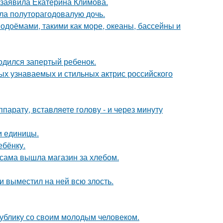
 заявила Екатерина Климова.
ла полуторагодовалую дочь.
одоёмами, такими как море, океаны, бассейны и
одился запертый ребенок.
ых узнаваемых и стильных актрис российского
ппарату, вставляете голову - и через минуту
и единицы.
ебёнку.
 сама вышла магазин за хлебом.
и выместил на ней всю злость.
ублику со своим молодым человеком.