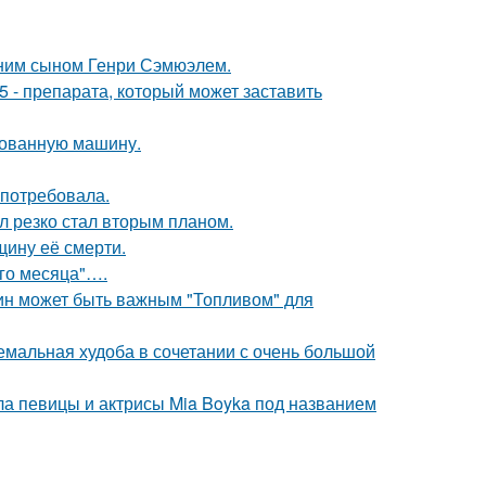
тним сыном Генри Сэмюэлем.
 - препарата, который может заставить
кованную машину.
 потребовала.
л резко стал вторым планом.
щину её смерти.
ого месяца"….
тин может быть важным "Топливом" для
емальная худоба в сочетании с очень большой
гла певицы и актрисы Mia Boyka под названием