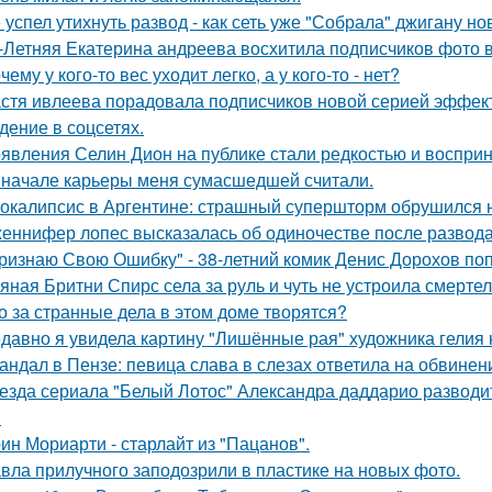
 успел утихнуть развод - как сеть уже "Собрала" джигану н
-Летняя Екатерина андреева восхитила подписчиков фото в
чему у кого-то вес уходит легко, а у кого-то - нет?
стя ивлеева порадовала подписчиков новой серией эффектн
дение в соцсетях.
явления Селин Дион на публике стали редкостью и восприн
 начале карьеры меня сумасшедшей считали.
окалипсис в Аргентине: страшный супершторм обрушился н
еннифер лопес высказалась об одиночестве после развод
ризнаю Свою Ошибку" - 38-летний комик Денис Дорохов по
яная Бритни Спирс села за руль и чуть не устроила смерте
о за странные дела в этом доме творятся?
давно я увидела картину "Лишённые рая" художника гелия к
андал в Пензе: певица слава в слезах ответила на обвинен
езда сериала "Белый Лотос" Александра даддарио разводи
.
ин Мориарти - старлайт из "Пацанов".
вла прилучного заподозрили в пластике на новых фото.