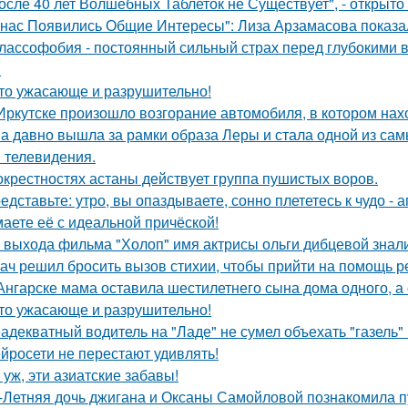
осле 40 лет Волшебных Таблеток не Существует", - открыто
 нас Появились Общие Интересы": Лиза Арзамасова показа
лассофобия - постоянный сильный страх перед глубокими в
.
то ужасающе и разрушительно!
Иркутске произошло возгорание автомобиля, в котором нах
а давно вышла за рамки образа Леры и стала одной из сам
и телевидения.
окрестностях астаны действует группа пушистых воров.
едставьте: утро, вы опаздываете, сонно плететесь к чудо - а
аете её с идеальной причёской!
 выхода фильма "Холоп" имя актрисы ольги дибцевой знал
ач решил бросить вызов стихии, чтобы прийти на помощь р
Ангарске мама оставила шестилетнего сына дома одного, а
то ужасающе и разрушительно!
адекватный водитель на "Ладе" не сумел объехать "газель" 
йросети не перестают удивлять!
 уж, эти азиатские забавы!
-Летняя дочь джигана и Оксаны Самойловой познакомила п