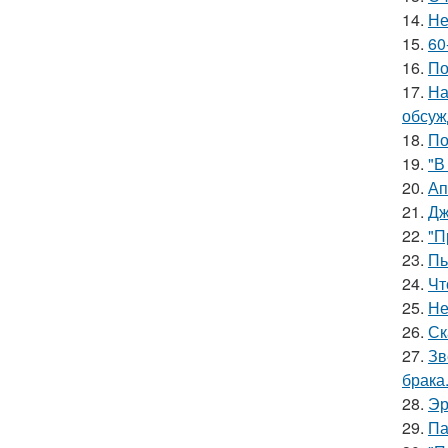
14.
Не
15.
60
16.
По
17.
На
обсуж
18.
По
19.
"В
20.
Ап
21.
Дж
22.
"П
23.
Пь
24.
Чт
25.
Не
26.
Ск
27.
Зв
брака
28.
Эр
29.
Па