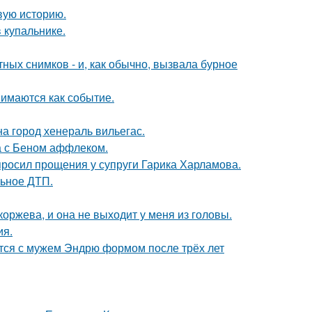
овую историю.
 купальнике.
ых снимков - и, как обычно, вызвала бурное
имаются как событие.
а город хенераль вильегас.
а с Беном аффлеком.
просил прощения у супруги Гарика Харламова.
льное ДТП.
оржева, и она не выходит у меня из головы.
ия.
тся с мужем Эндрю формом после трёх лет