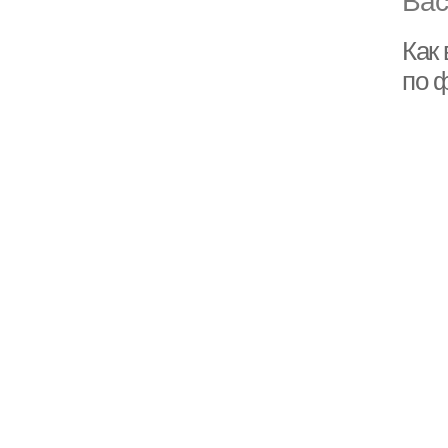
Как
по 