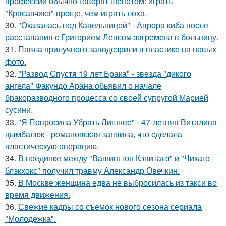
профессии обычно говорят шёпотом: играть
"Красавчика" проще, чем играть лоха.
30.
"Оказалась под Капельницей" - Аврора киба после
расставания с Григорием Лепсом загремела в больницу.
31.
Павла прилучного заподозрили в пластике на новых
фото.
32.
"Развод Спустя 19 лет Брака" - звезда "дикого
ангела" Факундо Арана обьявил о начале
бракоразводного процесса со своей супругой Марией
сусини.
33.
"Я Попросила Убрать Лишнее" - 47-летняя Виталина
цымбалюк - романовская заявила, что сделала
пластическую операцию.
34.
В поединке между "Вашингтон Кэпиталз" и "Чикаго
блэкхокс" получил травму Александр Овечкин.
35.
В Москве женщина едва не выбросилась из такси во
время движения.
36.
Свежие кадры со съемок нового сезона сериала
"Молодежка".