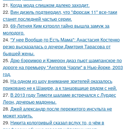
21.
Когда мода слишком далеко заходит.
22.
Вин дизель подтвердил, что "форсаж 11" все-таки
станет последней частью серии.
23.
69-Летняя Ким кэтролл тайно вышла замуж за
молодого.
24.
"У нее Вообще-то Есть Мама": Анастасия Костенко
резко высказалась о дочери Дмитрия Тарасова от
бывшей жены.
25.
Дрю бэрримор и Кэмерон диаз пьют шампанское по
дороге на премьеру "Ангелов Чарли" в Нью-йорке, 2003
год.
26.
На одном из шоу внимание зрителей оказалось
приковано не к Шакире, а к танцовщице рядом с ней.
27.
В 2013 году Тимоти шаламе встречался с Лурдес
Леон, дочерью мадонны.
28.
Джей александр после пережитого инсульта не
может ходить.
29.
Никита кологривый сказал вслух то, о чём в