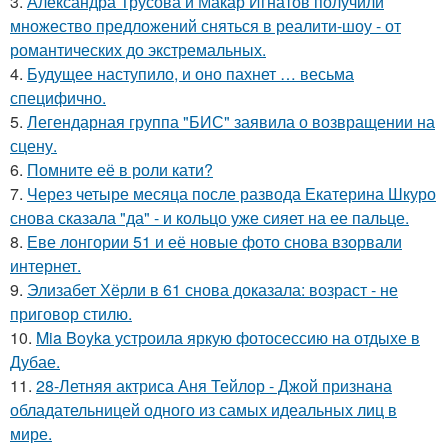
3.
Александра Трусова и Макар Игнатов получили
множество предложений сняться в реалити-шоу - от
романтических до экстремальных.
4.
Будущее наступило, и оно пахнет … весьма
специфично.
5.
Легендарная группа "БИС" заявила о возвращении на
сцену.
6.
Помните её в роли кати?
7.
Через четыре месяца после развода Екатерина Шкуро
снова сказала "да" - и кольцо уже сияет на ее пальце.
8.
Еве лонгории 51 и её новые фото снова взорвали
интернет.
9.
Элизабет Хёрли в 61 снова доказала: возраст - не
приговор стилю.
10.
Mia Boyka устроила яркую фотосессию на отдыхе в
Дубае.
11.
28-Летняя актриса Аня Тейлор - Джой признана
обладательницей одного из самых идеальных лиц в
мире.