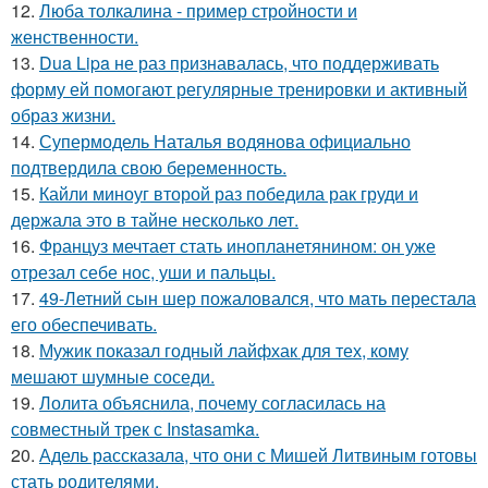
12.
Люба толкалина - пример стройности и
женственности.
13.
Dua Lipa не раз признавалась, что поддерживать
форму ей помогают регулярные тренировки и активный
образ жизни.
14.
Супермодель Наталья водянова официально
подтвердила свою беременность.
15.
Кайли миноуг второй раз победила рак груди и
держала это в тайне несколько лет.
16.
Француз мечтает стать инопланетянином: он уже
отрезал себе нос, уши и пальцы.
17.
49-Летний сын шер пожаловался, что мать перестала
его обеспечивать.
18.
Мужик показал годный лайфхак для тех, кому
мешают шумные соседи.
19.
Лолита объяснила, почему согласилась на
совместный трек с Instasamka.
20.
Адель рассказала, что они с Мишей Литвиным готовы
стать родителями.