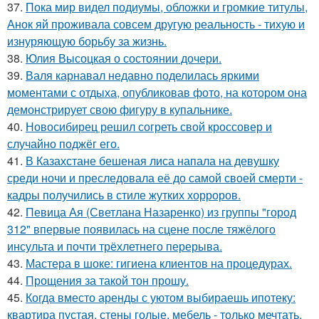
37.
Пока мир видел подиумы, обложки и громкие титулы,
Анок яй проживала совсем другую реальность - тихую и
изнуряющую борьбу за жизнь.
38.
Юлия Высоцкая о состоянии дочери.
39.
Валя карнавал недавно поделилась яркими
моментами с отдыха, опубликовав фото, на котором она
демонстрирует свою фигуру в купальнике.
40.
Новосибирец решил согреть свой кроссовер и
случайно поджёг его.
41.
В Казахстане бешеная лиса напала на девушку
среди ночи и преследовала её до самой своей смерти -
кадры получились в стиле жутких хорроров.
42.
Певица Ая (Светлана Назаренко) из группы "город
312" впервые появилась на сцене после тяжёлого
инсульта и почти трёхлетнего перерыва.
43.
Мастера в шоке: гигиена клиентов на процедурах.
44.
Прощения за такой тон прошу.
45.
Когда вместо аренды с уютом выбираешь ипотеку:
квартира пустая, стены голые, мебель - только мечтать.