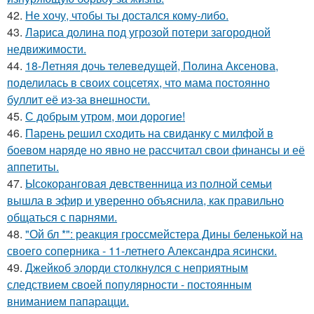
42.
Не хочу, чтобы ты достался кому-либо.
43.
Лариса долина под угрозой потери загородной
недвижимости.
44.
18-Летняя дочь телеведущей, Полина Аксенова,
поделилась в своих соцсетях, что мама постоянно
буллит её из-за внешности.
45.
С добрым утром, мои дорогие!
46.
Парень решил сходить на свиданку с милфой в
боевом наряде но явно не рассчитал свои финансы и её
аппетиты.
47.
Ысокоранговая девственница из полной семьи
вышла в эфир и уверенно объяснила, как правильно
общаться с парнями.
48.
"Ой бл *": реакция гроссмейстера Дины беленькой на
своего соперника - 11-летнего Александра ясински.
49.
Джейкоб элорди столкнулся с неприятным
следствием своей популярности - постоянным
вниманием папарацци.