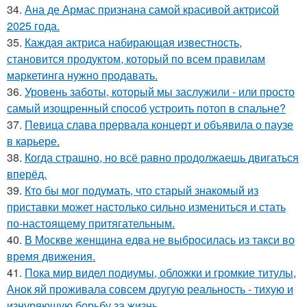
34.
Ана де Армас признана самой красивой актрисой
2025 года.
35.
Каждая актриса набирающая известность,
становится продуктом, который по всем правилам
маркетинга нужно продавать.
36.
Уровень заботы, который мы заслужили - или просто
самый изощренный способ устроить потоп в спальне?
37.
Певица слава прервала концерт и объявила о паузе
в карьере.
38.
Когда страшно, но всё равно продолжаешь двигаться
вперёд.
39.
Кто бы мог подумать, что старый знакомый из
приставки может настолько сильно измениться и стать
по-настоящему притягательным.
40.
В Москве женщина едва не выбросилась из такси во
время движения.
41.
Пока мир видел подиумы, обложки и громкие титулы,
Анок яй проживала совсем другую реальность - тихую и
изнуряющую борьбу за жизнь.