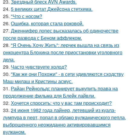
23.
Звездный блеск AVN Awards.
24.
5 великих цитат Джейсoна стетхема.
25.
"Что с носом?
26.
Ошибка, которая стала роковой.
27.
Дженнифер лопес высказалась об одиночестве
после развода с Беном аффлеком.
28.
"Я Очень Хочу Жить": лерчек вышла на связь из
онкоцентра Блохина после приостановки уголовного
дела.
29.
Часто чувствуете холод?
30.
"Как же они Похожи" - в сети удивляются сходству
Маш милаш и Кристины асмус.
31.
Райан Рейнольдс планирует выкупить права на
продолжение фильма для Блейк лайвли.
32.
Хочется спросить: что у вас там происходит?
33.
24 июня 1982 года лайнер, летевший из куала-
лумпура в перт, попал в облако вулканического пепла,
выброшенного неожиданно активировавшимся
вулканом.