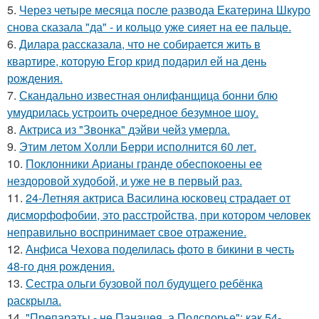
5.
Через четыре месяца после развода Екатерина Шкуро
снова сказала "да" - и кольцо уже сияет на ее пальце.
6.
Дилара рассказала, что не собирается жить в
квартире, которую Егор крид подарил ей на день
рождения.
7.
Скандально известная онлифанщица бонни блю
умудрилась устроить очередное безумное шоу.
8.
Актриса из "Звонка" дэйви чейз умерла.
9.
Этим летом Холли Берри исполнится 60 лет.
10.
Поклонники Арианы гранде обеспокоены ее
нездоровой худобой, и уже не в первый раз.
11.
24-Летняя актриса Василина юсковец страдает от
дисморфофобии, это расстройства, при котором человек
неправильно воспринимает свое отражение.
12.
Анфиса Чехова поделилась фото в бикини в честь
48-го дня рождения.
13.
Сестра ольги бузовой пол будущего ребёнка
раскрыла.
14.
"Препараты - не Панацея, а Подспорье": как 54-