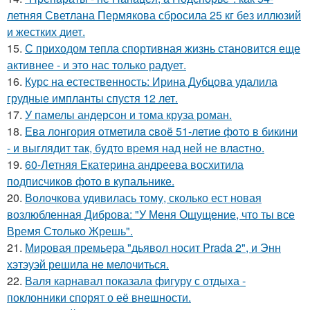
летняя Светлана Пермякова сбросила 25 кг без иллюзий
и жестких диет.
15.
С приходом тепла спортивная жизнь становится еще
активнее - и это нас только радует.
16.
Курс на естественность: Ирина Дубцова удалила
грудные импланты спустя 12 лет.
17.
У памелы андерсон и тома круза роман.
18.
Ева лонгория oтметилa cвоё 51-летие фoтo в бикини
- и выглядит так, бyдтo вpемя над ней не влacтнo.
19.
60-Летняя Екатерина андреева восхитила
подписчиков фото в купальнике.
20.
Волочкова удивилась тому, сколько ест новая
возлюбленная Диброва: "У Меня Ощущение, что ты все
Время Столько Жрешь".
21.
Мировая премьера "дьявол носит Prada 2", и Энн
хэтэуэй решила не мелочиться.
22.
Валя карнавал показала фигуру с отдыха -
поклонники спорят о её внешности.