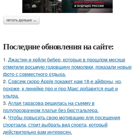
читать дальше →
Последние обновления на сайте:
1.
Джастин и хейли бибер, которые в прошлом месяце
отметили восьмую годовщину помолвки, показали новые
фото с совместного отдыха.
2.
Совсем скоро Apple покажет нам 18-е айфоны, но,
похоже, к линейке про и про Макс добавится ещё и
ультра.
3.
Аглая тарасова решилась на съемку в
полупрозрачном платье без бюстгальтера.
4.
Чтобы повысить свою мотивацию для посещения
спортзала, стоит выбрать вид спорта, который
действительно вам интересен.