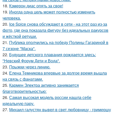
18.
Кэмерон диас опять за свое!
19.
Иногда одна цель может полностью изменить
человека.
20.
Ice Spice снова обсуждают в сети - на этот раз из-за
фото, где она показала фигуру без идеальных ракурсов
и жёсткой ретуши.
21.
Публика ополчились на победу Полины Гагариной в
7 сезоне "Маска".
22.
Будущее детского плавания рождается здесь:
"Невский Форум Дети и Вода".
23.
Прыжки через линию.
24.
Елена Темникова впервые за долгое время вышла
на связь с фанатами.
25.
Кармен Электра активно занимается
благотворительностью:
26.
Самая высокая модель россии нашла себе
идеальную пару.
27.
Михаил галустян вывел в свет любовницу - гримершу