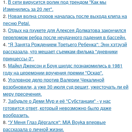
1.
В сети вирусится ролик под трендом "Как мы
Изменились за 20 лет".
2.
Новая волна споров началась после выхода клипа на
песню Petal.
3.
Отдых на пхукете для Алексея Долматова закончился
переломом ребра после неудачного падения в бассейн.
4.
"Я Занята Рождением Третьего Ребенка": Энн хэтэуэй
рассказала, что мешает съемкам фильма "дневники
принцессы-3".
5.
Майкл Джексон и Брук шилдс познакомились в 1981
году на церемонии вручения премии "Оскар".
6.
Уголовное дело против Валерии Чекалиной
возобновили, а уже 30 июля суд решит, ужесточать ли ей
меру пресечения.
7.
Забудьте о Деми Мур и её "Субстанции" - у нас
готовится ответ, который невозможно было даже
вообразить.
8.
"У Меня Глаз Дёргался": MIA Boyka впервые
рассказала о личной жизни.