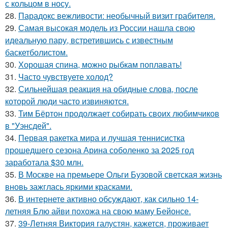
с кольцом в носу.
28.
Парадокс вежливости: необычный визит грабителя.
29.
Самая высокая модель из России нашла свою
идеальную пару, встретившись с известным
баскетболистом.
30.
Хорошая спина, можно рыбкам поплавать!
31.
Часто чувствуете холод?
32.
Сильнейшая реакция на обидные слова, после
которой люди часто извиняются.
33.
Тим Бёртон продолжает собирать своих любимчиков
в "Уэнсдей".
34.
Первая ракетка мира и лучшая теннисистка
прошедшего сезона Арина соболенко за 2025 год
заработала $30 млн.
35.
В Москве на премьере Ольги Бузовой светская жизнь
вновь зажглась яркими красками.
36.
В интернете активно обсуждают, как сильно 14-
летняя Блю айви похожа на свою маму Бейонсе.
37.
39-Летняя Виктория галустян, кажется, проживает