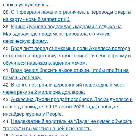
свою лучшую жизнь.
38.
С 1 февраля начали ограничивать переводы с карты
на карту - новый запрет от цб.
39.
Ирина Дубцова поделилась кадрами с отдыха на
Мальдивах, где продемонстрировала отличную
физическую форму.
40.
Брэд питт перед съемками в роли Ахиллеса полгода
потратил на подготовку, чтобы привести себя в форму и
обучиться навыкам владения мечом.
41.
Врач решил бросить вызов стихии, чтобы прийти на
помощь ребёнку.
42.
В конго построили деревянный пешеходный мост
через реку за 2 миллиона долларов.
43.
Анжелина Джоли продаёт особняк в Лос-анджелесе и
навсегда покидает США летом 2026 года, сообщает
инсайдер журналу People.
44.
Неадекватный водитель на "Ладе" не сумел объехать
"газель" и выместил на ней всю злость.
45.
А ловко он придумал это!