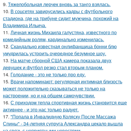
9.
Тяжелобольная лерчек вновь за танго взялась.
10.
В соцсетях завирусились кадры с футбольного
стадиона, где на трибуне сидит мужчина, похожий на
Владимира Ильича.
11.
Личная жизнь Михаила галустяна, известного по
комедийным ролям, кардинально изменилась.
12.
Скандально известная онлифанщица бонни блю
умудрилась устроить очередное безумное шоу.
13.
На матче сборной США камера показала двух
девушек и футбол резко стал вторым планом.
14.
Голодание - это не только про еду.
15.
Врачи напоминают: регулярная интимная близость
может положительно сказываться не только на
настроении, но и на общем самочувствии.
16.
С приходом тепла спортивная жизнь становится еще
активнее - и это нас только радует.
17.
"Попала в Инвалидную Коляску После Массажа
Спины" - 34-летняя супруга Александра цекало вышла
на связь с неприятными новостями.