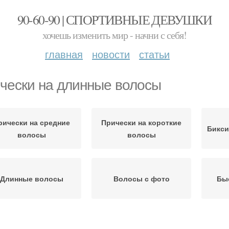
90-60-90 | СПОРТИВНЫЕ ДЕВУШКИ
хочешь изменить мир - начни с себя!
главная
новости
статьи
чески на длинные волосы
рически на средние
Прически на короткие
Бикси
волосы
волосы
Длинные волосы
Волосы с фото
Бы
олосы на быструю
Волосы в каре
Ко