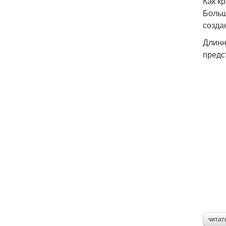
Как к
Больш
созда
Длинн
предс
читат