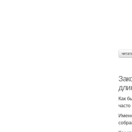
Пр
читат
Зако
дли
Как б
часто
Именн
собра