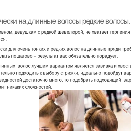
чески на длинные волосы редкие волосы.
овном, девушкам с редкой шевелюрой, не хватает терпения о
ся.
ски для очень тонких и редких волос на длинные пряди треб
елать пошагово – результат вас обязательно порадует.
линных волос лучшим вариантом является завивка и хвосты
тельно подходить к выбору стрижки, идеально подойдут ва
видностей достаточно много, то подобрать подходящий ва
вит никаких сложностей.