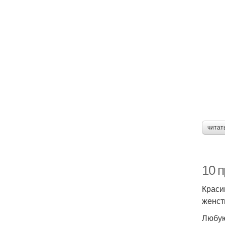
читат
10 
Краси
женст
Любую