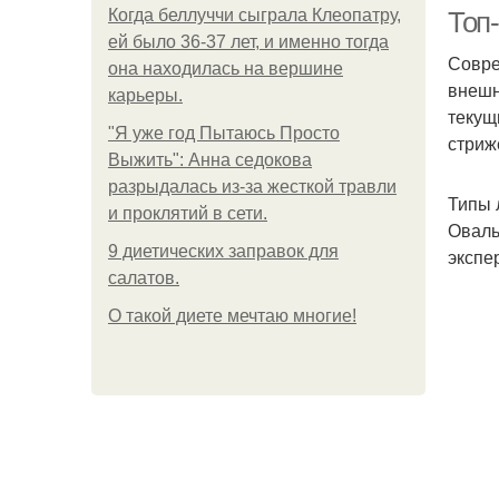
Когда беллуччи сыграла Клеопатру,
Топ
ей было 36-37 лет, и именно тогда
Совре
она находилась на вершине
внешн
У
карьеры.
текущ
"Я уже год Пытаюсь Просто
стриж
Выжить": Анна седокова
разрыдалась из-за жесткой травли
Типы 
П
и проклятий в сети.
Оваль
9 диетических заправок для
экспе
салатов.
П
О такой диете мечтаю многие!
П