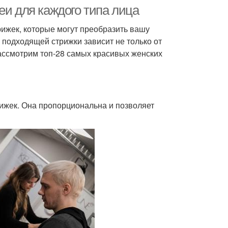
еи для каждого типа лица
ижек, которые могут преобразить вашу
 подходящей стрижки зависит не только от
чески на редкие
Красивые прически
 рассмотрим топ-28 самых красивых женских
волосы
ески для редких
Средние волосы
ижек. Она пропорциональна и позволяет
волос
ески с длинными
Волосы в домашних
волосами
условиях
иночка из волос
Классная прическа