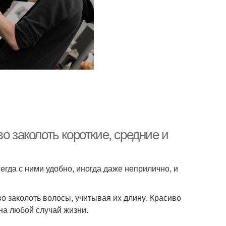
Прическа для коротких
дневная прическа
волос
ически в школу
Мужские прически
о заколоть короткие, средние и
гда с ними удобно, иногда даже неприлично, и
во заколоть волосы, учитывая их длину. Красиво
на любой случай жизни.