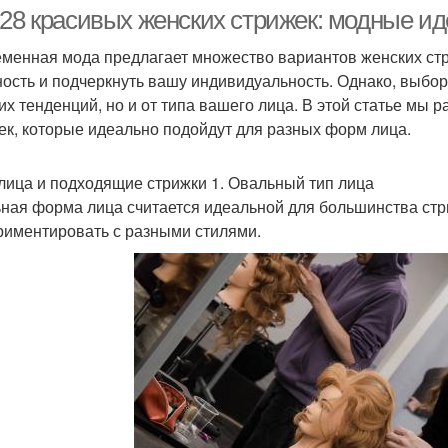
руку
-28 красивых женских стрижек: модные ид
менная мода предлагает множество вариантов женских стр
ость и подчеркнуть вашу индивидуальность. Однако, выбор
кладки для длинных
При
Вечерние прически
их тенденций, но и от типа вашего лица. В этой статье мы
прядей
ек, которые идеально подойдут для разных форм лица.
лица и подходящие стрижки 1. Овальный тип лица
рически для тонких
Прич
Прически для тонких и
ная форма лица считается идеальной для большинства стр
волос
риментировать с разными стилями.
рически на жидкие
Прическа для тонких
Прич
волосы
волос
ричёски на длинных
Прическа в греческом
Корз
волосах
стиле