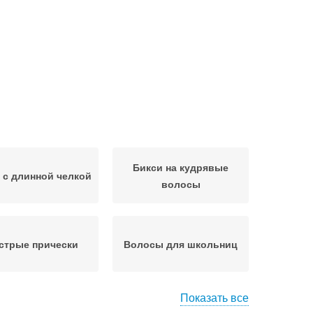
Бикси на кудрявые
 с длинной челкой
волосы
стрые прически
Волосы для школьниц
Показать все
роткие волосы
Редкие волосы