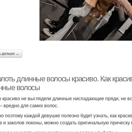
Вечерняя прическа
Прически на основе
Повсе
ически для средних
Прически с косами
Пр
волос
ь дальше →
Волосы с челкой
лоть длинные волосы красиво. Как красив
нные волосы
ы красиво не выглядели длинные ниспадающие пряди, не все
 – вредно для самих волос.
о поэтому каждой девушке полезно будет узнать, как краси
в и заколов локоны, можно создать оригинальную прическу 