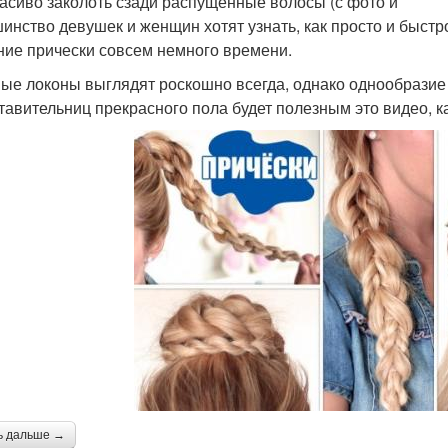
расиво заколоть сзади распущенные волосы (с фото и
инство девушек и женщин хотят узнать, как просто и быстр
ние прически совсем немного времени.
ые локоны выглядят роскошно всегда, однако однообразие 
тавительниц прекрасного пола будет полезным это видео, к
ь дальше →