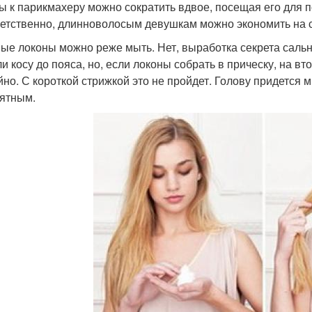
ы к парикмахеру можно сократить вдвое, посещая его для по
етственно, длинноволосым девушкам можно экономить на 
ые локоны можно реже мыть. Нет, выработка секрета сальны
ли косу до пояса, но, если локоны собрать в прическу, на в
йно. С короткой стрижкой это не пройдет. Голову придется 
ятным.