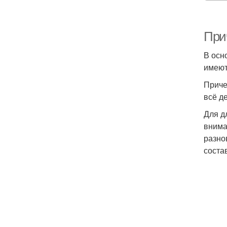
При
В осн
имеют
Приче
всё д
Для д
внима
разно
соста