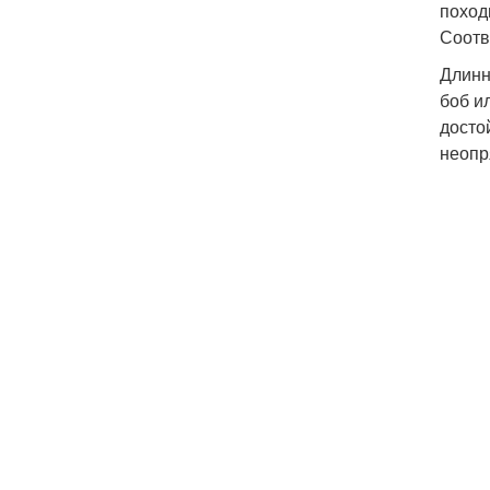
поход
Соотв
Длинн
боб и
досто
неопр