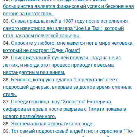
большинства является финансовый успех и бесконечная
погоня за богатством.
33.
Слава пришла к ней в 1987 году после исполнения
самого известного её шлягера "Joe Le Taxi", который
стал началом певческой карьеры.
34.
Спросите у любого, мне кажется нет в мире человека,
который не смотрел "Один Дома"!
35.
Поиск идеальной лучшей подруги - задача не из
легких, и иногда этот процесс приводит к весьма
нестандартным решениям.
36.
Бейонсе, которую недавно "Перепутали" с её с
подросшей дочерью, впервые за долгое время сменила
стиль.
37.
Победительница шоу "Холостяк" Екатерина
сафарова впервые после разрыва с Тимати показала
нового возлюбленного.
38.
Экстремальная акробатика на воде.
39.
Тот самый подростковый апдейт: ноги скрестила "По-