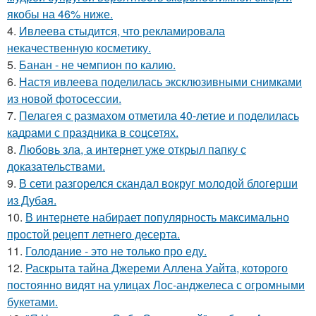
якобы на 46% ниже.
4.
Ивлеева стыдится, что рекламировала
некачественную косметику.
5.
Банан - не чемпион по калию.
6.
Настя ивлеева поделилась эксклюзивными снимками
из новой фотосессии.
7.
Пелагея с размахом отметила 40-летие и поделилась
кадрами с праздника в соцсетях.
8.
Любовь зла, а интернет уже открыл папку с
доказательствами.
9.
В сети разгорелся скандал вокруг молодой блогерши
из Дубая.
10.
В интернете набирает популярность максимально
простой рецепт летнего десерта.
11.
Голодание - это не только про еду.
12.
Раскрыта тайна Джереми Аллена Уайта, которого
постоянно видят на улицах Лос-анджелеса с огромными
букетами.