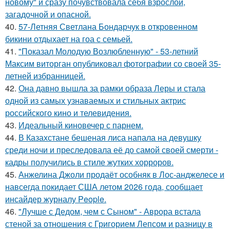
новому" и сразу почувствовала себя взрослой,
загадочной и опасной.
40.
57-Летняя Светлана Бондарчук в откровенном
бикини отдыхает на гоа с семьей.
41.
"Показал Молодую Возлюбленную" - 53-летний
Максим виторган опубликовал фотографии со своей 35-
летней избранницей.
42.
Она давно вышла за рамки образа Леры и стала
одной из самых узнаваемых и стильных актрис
российского кино и телевидения.
43.
Идеальный киновечер с парнем.
44.
В Казахстане бешеная лиса напала на девушку
среди ночи и преследовала её до самой своей смерти -
кадры получились в стиле жутких хорроров.
45.
Анжелина Джоли продаёт особняк в Лос-анджелесе и
навсегда покидает США летом 2026 года, сообщает
инсайдер журналу People.
46.
"Лучше с Дедом, чем с Сыном" - Аврора встала
стеной за отношения с Григорием Лепсом и разницу в