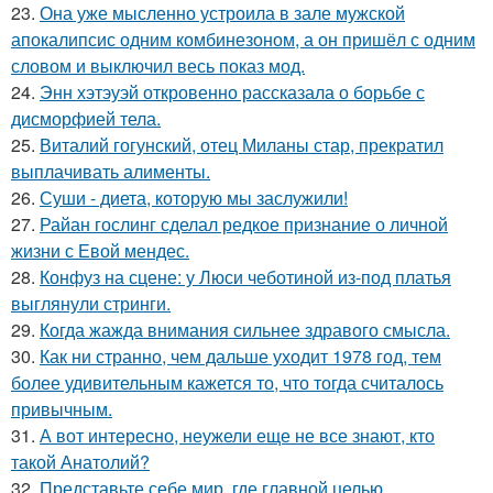
23.
Она уже мысленно устроила в зале мужской
апокалипсис одним комбинезоном, а он пришёл с одним
словом и выключил весь показ мод.
24.
Энн хэтэуэй откровенно рассказала о борьбе с
дисморфией тела.
25.
Виталий гогунский, отец Миланы стар, прекратил
выплачивать алименты.
26.
Суши - диета, которую мы заслужили!
27.
Райан гослинг сделал редкое признание о личной
жизни с Евой мендес.
28.
Конфуз на сцене: у Люси чеботиной из-под платья
выглянули стринги.
29.
Когда жажда внимания сильнее здравого смысла.
30.
Как ни странно, чем дальше уходит 1978 год, тем
более удивительным кажется то, что тогда считалось
привычным.
31.
А вот интересно, неужели еще не все знают, кто
такой Анатолий?
32.
Представьте себе мир, где главной целью