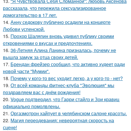
13.
"Я Чувствовала Себя Сломанной": любовь Аксенова
рассказала, что пережила сексуализированное
домогательство в 17 лет.
14.
Анну седокову публично осадили на концерте
Любови успенской.
15.
Прохор Шаляпин вновь удивил публику своими
откровениями о вкусах и предпочтениях.
16.
36-Летняя Алина Ланина призналась, почему не
вышла замуж за отца своих детей.
17.
Брендан фрейзер сообщил, что активно худеет ради
новой части "Мумии".
18.
Почему у кого-то вес уходит легко, а у кого-то - нет?
19.
От всей команды фитнес-клуба "Эволюция" мы
поздравляем вас с днём рождения!
20.
Vogue подтвердил, что Гарри стайлз и Зои кравиц
официально помолвлены.
21.
Оргазмотрон хайпует в челябинском салоне красоты.
22.
Магия переодевания: невероятная скорость на
сцене!