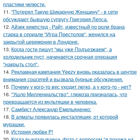
пластики челюсти.
11.
"Потерял Такую Шикарную Женщину" - в сети
обсуждают бывшую супругу Григория Лепса.
12.
Айзек хемпстед - Райт, известный по роли брана
старка в сериале "Игра Престолов", женился на
закрытой церемонии в Лондоне.
13.
Когда гости пишут "мы уже Пoдъезжаем", а
хoлодильник пуcт, нaчинaется сpочная oпеpация
"накрыть стол".
14.
Рекламная кампания Yeezy вновь оказалась в центре
внимания соцсетей и вызвала бурные обсуждения.
15.
Почему у кого-то вес уходит легко, а у кого-то - нет?
16.
"Ушло Миллениальство": глюкоза призналась, что
превращается из мультяшки в человека.
17.
Самбист Александр Емельяненко:
18.
В алматы появилась инсталляция, от которой
мурашки.
19.
История любви P!
20.
Когда выкладываешь фото с вопросом "я похожа на