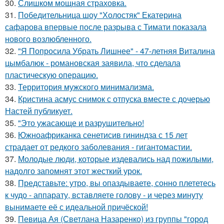
30.
Слишком мощная страховка.
31.
Победительница шоу "Холостяк" Екатерина
сафарова впервые после разрыва с Тимати показала
нового возлюбленного.
32.
"Я Попросила Убрать Лишнее" - 47-летняя Виталина
цымбалюк - романовская заявила, что сделала
пластическую операцию.
33.
Территория мужского минимализма.
34.
Кристина асмус снимок с отпуска вместе с дочерью
Настей публикует.
35.
"Это ужасающе и разрушительно!
36.
Южноафриканка сенетисив гининдза с 15 лет
страдает от редкого заболевания - гигантомастии.
37.
Молодые люди, которые издевались над пожилыми,
надолго запомнят этот жесткий урок.
38.
Представьте: утро, вы опаздываете, сонно плететесь
к чудо - аппарату, вставляете голову - и через минуту
вынимаете её с идеальной причёской!
39.
Певица Ая (Светлана Назаренко) из группы "город