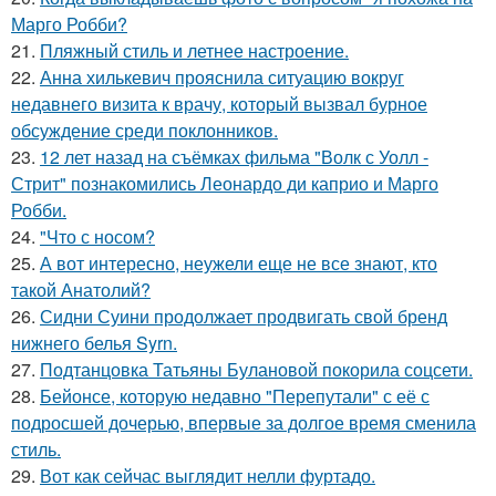
Марго Робби?
21.
Пляжный стиль и летнее настроение.
22.
Анна хилькевич прояснила ситуацию вокруг
недавнего визита к врачу, который вызвал бурное
обсуждение среди поклонников.
23.
12 лет назад на съёмках фильма "Волк с Уолл -
Стрит" познакомились Леонардо ди каприо и Марго
Робби.
24.
"Что с носом?
25.
А вот интересно, неужели еще не все знают, кто
такой Анатолий?
26.
Сидни Суини продолжает продвигать свой бренд
нижнего белья Syrn.
27.
Подтанцовка Татьяны Булановой покорила соцсети.
28.
Бейонсе, которую недавно "Перепутали" с её с
подросшей дочерью, впервые за долгое время сменила
стиль.
29.
Вот как сейчас выглядит нелли фуртадо.