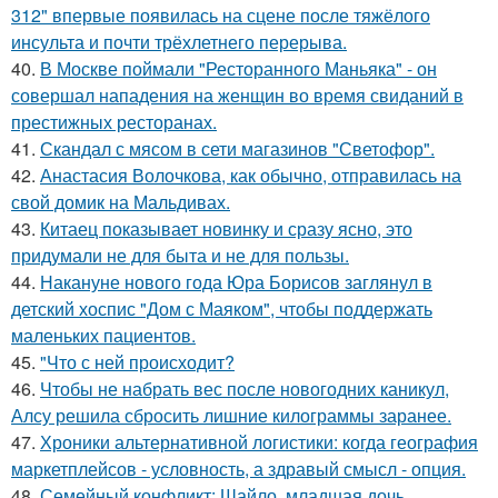
312" впервые появилась на сцене после тяжёлого
инсульта и почти трёхлетнего перерыва.
40.
В Москве поймали "Ресторанного Маньяка" - он
совершал нападения на женщин во время свиданий в
престижных ресторанах.
41.
Скандал с мясом в сети магазинов "Светофор".
42.
Анастасия Волочкова, как обычно, отправилась на
свой домик на Мальдивах.
43.
Китаец показывает новинку и сразу ясно, это
придумали не для быта и не для пользы.
44.
Накануне нового года Юра Борисов заглянул в
детский хоспис "Дом с Маяком", чтобы поддержать
маленьких пациентов.
45.
"Что с ней происходит?
46.
Чтобы не набрать вес после новогодних каникул,
Алсу решила сбросить лишние килограммы заранее.
47.
Хроники альтернативной логистики: когда география
маркетплейсов - условность, а здравый смысл - опция.
48.
Семейный конфликт: Шайло, младшая дочь