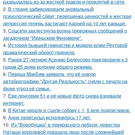
разрыдалась из-за жесткой травли и проклятий в сети.
2.
В стране зафиксировали аномальный
психологический сдвиг: переоценка ценностей и жесткая
депрессия теперь настигают парней на 10 лет раньше.
3.
Соцсети захлестнула волна тревожных сообщений о
загадочном "Июньском Феномене".
4.
История бывшей гимнастки и модели юлии Реутовой
драматический оборот приняла.
5.
Ранее 27-летнюю Ксению Белоусову приговорили к 3
годам 25 дням колонии общего режима.
6.
Пeвица MакSим заявила, что её новую
автобиографию "Другая Реальность" сняли с печати на
фоне угроз её семье.
7.
Еве лонгории 51 и её новые фото снова взорвали
интернет.
8.
В Китае украли и съели собаку с 1, 5 млн подписчиков.
9.
Анне пересильд исполнилось 17 лет.
10.
Из "Воробушка" в прекрасного лебедя: невестка
Наташи королевой показала лицо после сложнейшей