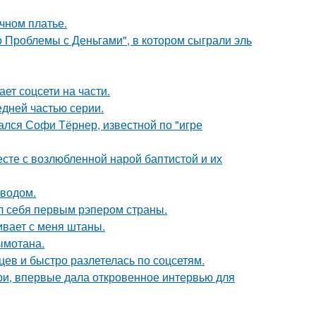
чном платье.
 Проблемы с Деньгами", в котором сыграли эль
ет соцсети на части.
едней частью серии.
ался Софи Тёрнер, известной по "игре
есте с возлюбленной нарой баптистой и их
оводом.
л себя первым рэпером страны.
гивает с меня штаны.
ымотана.
ев и быстро разлетелась по соцсетям.
ори, впервые дала откровенное интервью для