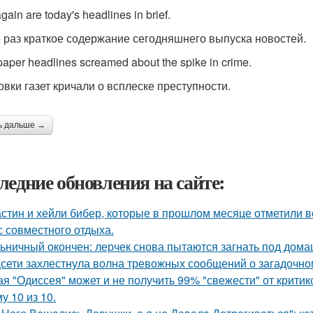
gain are today's headlines in brief.
 раз краткое содержание сегодняшнего выпуска новостей.
aper headlines screamed about the spike in crime.
овки газет кричали о всплеске преступности.
ь дальше →
ледние обновления на сайте:
стин и хейли бибер, которые в прошлом месяце отметили 
с совместного отдыха.
ьничный окончен: лерчек снова пытаются загнать под домаш
сети захлестнула волна тревожных сообщений о загадочн
ая "Одиссея" может и не получить 99% "свежести" от критик
у 10 из 10.