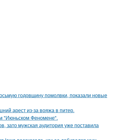
восьмую годовщину помолвки, показали новые
ний арест из-за вояжа в питер.
ом "Июньском Феномене".
ов, зато мужская аудитория уже поставила