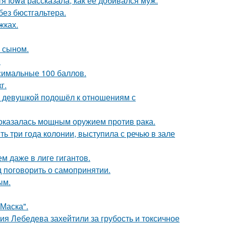
я Iowa рассказала, как ее добивался муж.
без бюстгальтера.
жках.
м сыном.
.
симальные 100 баллов.
г.
й девушкой подошёл к отношениям с
 оказалась мощным оружием против рака.
ь три года колонии, выступила с речью в зале
м даже в лиге гигантов.
 поговорить о самопринятии.
ым.
Маска".
я Лебедева захейтили за грубость и токсичное