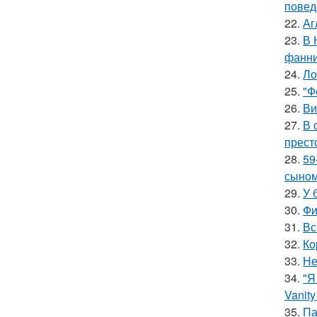
повед
22.
Аг
23.
В 
фанни
24.
Ло
25.
"Ф
26.
Ви
27.
В 
прест
28.
59
сыном
29.
У 
30.
Фи
31.
Вс
32.
Ко
33.
Не
34.
"Я
Vanity 
35.
Па