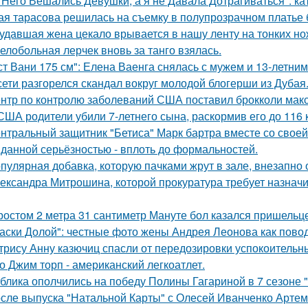
 Него Вешались Девушки, а я не Давала Дотрагиваться": кат
ая тарасова решилась на съемку в полупрозрачном платье 
удавшая жена цекало врывается в нашу ленту на тонких но
елобольная лерчек вновь за танго взялась.
ст Вани 175 см": Елена Ваенга снялась с мужем и 13-летни
сети разгорелся скандал вокруг молодой блогерши из Дубая
нтр по контролю заболеваний США поставил брокколи мак
США родители убили 7-летнего сына, раскормив его до 116 к
нтральный защитник "Бетиса" Марк бартра вместе со свое
данной серьёзностью - вплоть до формальностей.
пулярная добавка, которую пачками жрут в зале, внезапно
ександра Митрошина, которой прокуратура требует назначит
ростом 2 метра 31 сантиметр Мануте бол казался пришельце
аски Долой": честные фото жены Андрея Леонова как повод
трису Анну казючиц спасли от передозировки успокоительн
о Джим торп - американский легкоатлет.
блика ополчились на победу Полины Гагариной в 7 сезоне "
сле выпуска "Натальной Карты" с Олесей Иванченко Артеми