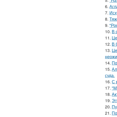
5.
"На
6.
Агл
7.
Исх
8.
Тяж
9.
"Ро
10.
В 
11.
Це
12.
В 
13.
Це
неожи
14.
По
15.
Ал
суда.
16.
С 
17.
"М
18.
Ак
19.
Эт
20.
Пу
21.
По