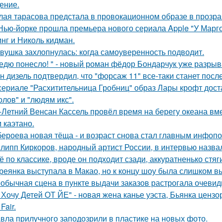
ение.
лая тарасова предстала в провокационном образе в прозра
Нью-йорке прошла премьера нового сериала Apple "У Марго
нг и Николь кидман.
вушка захлопнулась: когда самоуверенность подводит.
едю понесло! " - новый роман фёдор Бондарчук уже разрыва
н дизель подтвердил, что "форсаж 11" все-таки станет посл
сериале "Расхитительница Гробниц" образ Лары крофт дост
олов" и "людям икс".
-Летний Венсан Кассель провёл время на берегу океана вм
 каэтано.
бероева новая тёща - и возраст снова стал главным инфоп
липп Киркоров, народный артист России, в интервью назва
ё по классике, вроде он подходит сзади, аккуратненько стя
реянка выступала в Макао, но к концу шоу была слишком в
обычная сцена в пункте выдачи заказов растрогала очевидц
 Хочу Детей ОТ ЙЕ" - новая жена канье уэста, Бьянка ценз
Fair.
вла прилучного заподозрили в пластике на новых фото.