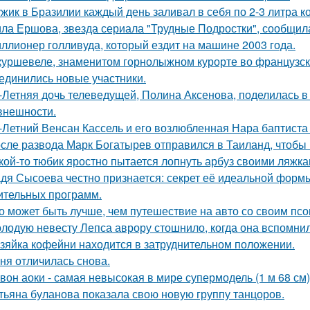
жик в Бразилии каждый день заливал в себя по 2-3 литра ко
ла Ершова, звезда сериала "Трудные Подростки", сообщил
ллионер голливуда, который ездит на машине 2003 года.
куршевеле, знаменитом горнолыжном курорте во французски
единились новые участники.
-Летняя дочь телеведущей, Полина Аксенова, поделилась в 
 внешности.
-Летний Венсан Кассель и его возлюбленная Нара баптиста
сле развода Марк Богатырев отправился в Таиланд, чтобы 
кой-то тюбик яростно пытается лопнуть арбуз своими ляжка
дя Сысоева честно признается: секрет её идеальной формы 
ительных программ.
о может быть лучше, чем путешествие на авто со своим псо
лодую невесту Лепса аврору стошнило, когда она вспомни
зяйка кофейни находится в затруднительном положении.
ня отличилась снова.
вон аоки - самая невысокая в мире супермодель (1 м 68 см)
тьяна буланова показала свою новую группу танцоров.