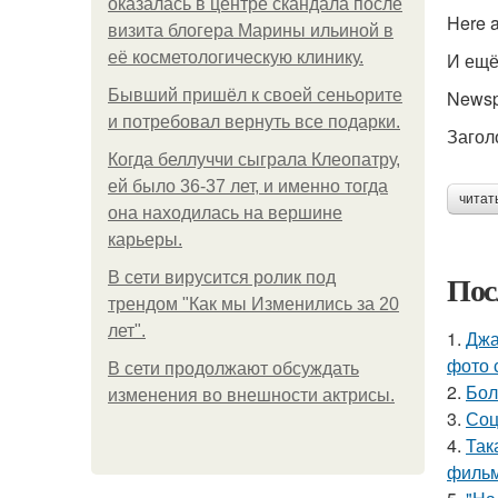
оказалась в центре скандала после
Here a
визита блогера Марины ильиной в
её косметологическую клинику.
И ещё
Бывший пришёл к своей сеньорите
Newsp
и потребовал вернуть все подарки.
Загол
Когда беллуччи сыграла Клеопатру,
ей было 36-37 лет, и именно тогда
читат
она находилась на вершине
карьеры.
Пос
В сети вирусится ролик под
трендом "Как мы Изменились за 20
лет".
1.
Джа
фото 
В сети продолжают обсуждать
2.
Бол
изменения во внешности актрисы.
3.
Соц
4.
Так
фильм