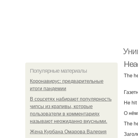
Уни
Head
Популярные материалы
The he
Коронавирус: предварительные
итоги пандемии
Газет
В соцсетях набирают популярность
He hit
чипсы из крапивы, которые
О нём
пользователи в комментариях
называют неожиданно вкусными.
The h
Жена Курбана Омарова Валерия
Загол