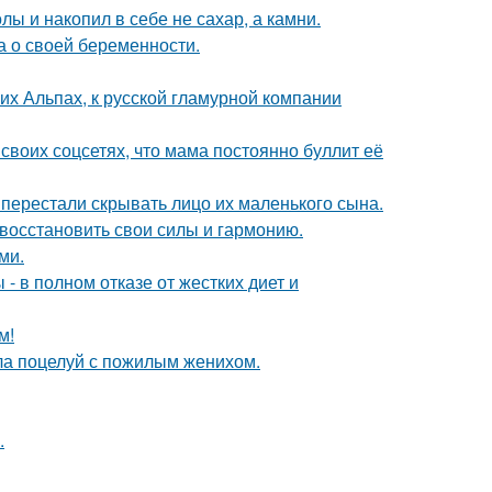
лы и накопил в себе не сахар, а камни.
а о своей беременности.
х Альпах, к русской гламурной компании
своих соцсетях, что мама постоянно буллит её
 перестали скрывать лицо их маленького сына.
восстановить свои силы и гармонию.
ми.
- в полном отказе от жестких диет и
м!
ла поцелуй с пожилым женихом.
.