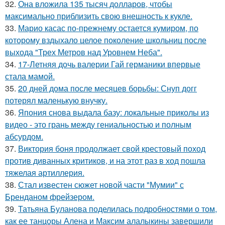
32.
Она вложила 135 тысяч долларов, чтобы
максимально приблизить свою внешность к кукле.
33.
Марио касас по-прежнему остается кумиром, по
которому вздыхало целое поколение школьниц после
выхода "Трех Метров над Уровнем Неба".
34.
17-Летняя дочь валерии Гай германики впервые
стала мамой.
35.
20 дней дома после месяцев борьбы: Снуп догг
потерял маленькую внучку.
36.
Япония снова выдала базу: локальные приколы из
видео - это грань между гениальностью и полным
абсурдом.
37.
Виктория боня продолжает свой крестовый поход
против диванных критиков, и на этот раз в ход пошла
тяжелая артиллерия.
38.
Стал известен сюжет новой части "Мумии" с
Бренданом фрейзером.
39.
Татьяна Буланова поделилась подробностями о том,
как ее танцоры Алена и Максим алалыкины завершили