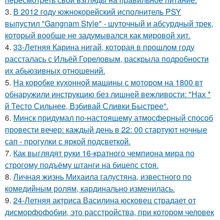
3.
В 2012 году южнокорейский исполнитель PSY
выпустил "Gangnam Style" - шуточный и абсурдный трек,
который вообще не задумывался как мировой хит.
4.
33-Летняя Карина нигай, которая в прошлом году
рассталась с Ильёй Гореловым, раскрыла подробности
их абьюзивных отношений.
5.
На коробке кухонной машины с мотором на 1800 вт
обнаружили инструкцию без лишней вежливости: "Нах *
й Тесто Сильнее, Взбивай Сливки Быстрее".
6.
Минск придумал по-настоящему атмосферный способ
провести вечер: каждый день в 22: 00 стартуют ночные
сап - прогулки с яркой подсветкой.
7.
Как выглядят руки 16-кратного чемпиона мира по
строгому подъёму штанги на бицепс стоя.
8.
Личная жизнь Михаила галустяна, известного по
комедийным ролям, кардинально изменилась.
9.
24-Летняя актриса Василина юсковец страдает от
дисморфофобии, это расстройства, при котором человек