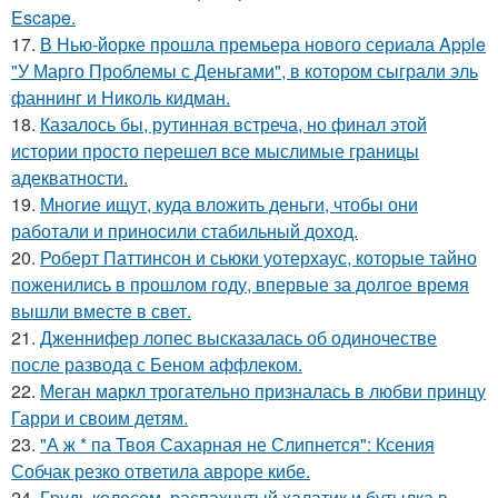
Escape.
17.
В Нью-йорке прошла премьера нового сериала Apple
"У Марго Проблемы с Деньгами", в котором сыграли эль
фаннинг и Николь кидман.
18.
Казалось бы, рутинная встреча, но финал этой
истории просто перешел все мыслимые границы
адекватности.
19.
Многие ищут, куда вложить деньги, чтобы они
работали и приносили стабильный доход.
20.
Роберт Паттинсон и сьюки уотерхаус, которые тайно
поженились в прошлом году, впервые за долгое время
вышли вместе в свет.
21.
Дженнифер лопес высказалась об одиночестве
после развода с Беном аффлеком.
22.
Меган маркл трогательно призналась в любви принцу
Гарри и своим детям.
23.
"А ж * па Твоя Сахарная не Слипнется": Ксения
Собчак резко ответила авроре кибе.
24.
Гpyдь колесом, распахнутый халатик и бутылка в