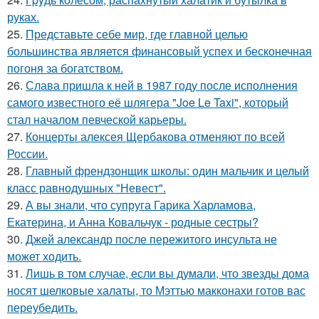
руках.
25.
Представьте себе мир, где главной целью
большинства является финансовый успех и бесконечная
погоня за богатством.
26.
Слава пришла к ней в 1987 году после исполнения
самого известного её шлягера "Joe Le Taxi", который
стал началом певческой карьеры.
27.
Концерты алексея Щербакова отменяют по всей
России.
28.
Главный френдзонщик школы: один мальчик и целый
класс равнодушных "Невест".
29.
А вы знали, что супруга Гарика Харламова,
Екатерина, и Анна Ковальчук - родные сестры?
30.
Джей александр после пережитого инсульта не
может ходить.
31.
Лишь в том случае, если вы думали, что звезды дома
носят шелковые халаты, то Мэттью макконахи готов вас
переубедить.