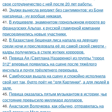
свое сотрудничество с ней после 20 лет работы.
40.
Энджи вынесла вердикт без сантиментов: из Бони
наездница - ну вообще никакая.
41.
В куршевеле, знаменитом горнолыжном курорте во
французских Альпах, к русской гламурной компании
присоединились новые участники.
42.
В Казахстане бешеная лиса напала на девушку
среди ночи и преследовала её до самой своей смерти -
кадры получились в стиле жутких хорроров.
43.
Певица Ая (Светлана Назаренко) из группы "город
312" впервые появилась на сцене после тяжёлого
инсульта и почти трёхлетнего перерыва.
44.
Самбурская вышла на сцену и спокойно исполнила
свой хит так, будто поёт не "для Картинки", а для людей в
зале.
45.
Певица оказалась пятым музыкантом в истории, чье
состояние превысило миллиард долларов.
46.
Анастасия Волочкова, как обычно, отправилась на
свой домик на Мальдивах.