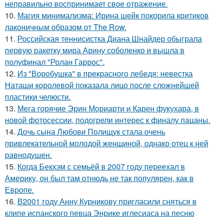
неправильно воспринимает свое отражение.
10.
Магия минимализма: Ирина шейк покорила критиков
лаконичным образом от The Row.
11.
Российская теннисистка Диана Шнайдер обыграла
первую ракетку мира Арину соболенко и вышла в
полуфинал "Ролан Гаррос".
12.
Из "Воробушка" в прекрасного лебедя: невестка
Наташи королевой показала лицо после сложнейшей
пластики челюсти.
13.
Мега горячие Эрин Мориарти и Карен фукухара, в
новой фотосессии, подогрели интерес к финалу пацаны.
14.
Дочь сына Любови Полищук стала очень
привлекательной молодой женщиной, однако отец к ней
равнодушен.
15.
Когда Бекхэм с семьёй в 2007 году переехал в
Америку, он был там отнюдь не так популярен, как в
Европе.
16.
В2001 году Анну Курникову пригласили сняться в
клипе испанского певца Энрике иглесиаса на песню