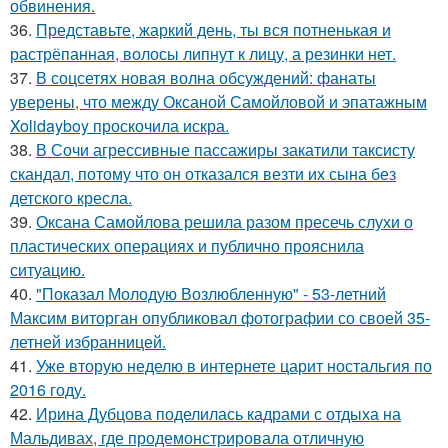
обвинения.
36.
Представьте, жаркий день, ты вся потненькая и
растрёпанная, волосы липнут к лицу, а резинки нет.
37.
В соцсетях новая волна обсуждений: фанаты
уверены, что между Оксаной Самойловой и эпатажным
Xolidayboy проскочила искра.
38.
В Сочи агрессивные пассажиры закатили таксисту
скандал, потому что он отказался везти их сына без
детского кресла.
39.
Оксана Самойлова решила разом пресечь слухи о
пластических операциях и публично прояснила
ситуацию.
40.
"Показал Молодую Возлюбленную" - 53-летний
Максим виторган опубликовал фотографии со своей 35-
летней избранницей.
41.
Уже вторую неделю в интернете царит ностальгия по
2016 году.
42.
Ирина Дубцова поделилась кадрами с отдыха на
Мальдивах, где продемонстрировала отличную