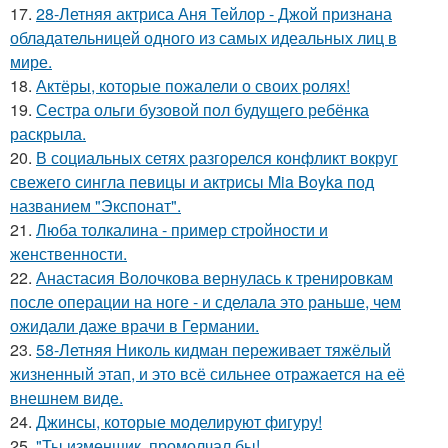
17.
28-Летняя актриса Аня Тейлор - Джой признана
обладательницей одного из самых идеальных лиц в
мире.
18.
Актёры, которые пожалели о своих ролях!
19.
Сестра ольги бузовой пол будущего ребёнка
раскрыла.
20.
В социальных сетях разгорелся конфликт вокруг
свежего сингла певицы и актрисы Mia Boyka под
названием "Экспонат".
21.
Люба толкалина - пример стройности и
женственности.
22.
Анастасия Волочкова вернулась к тренировкам
после операции на ноге - и сделала это раньше, чем
ожидали даже врачи в Германии.
23.
58-Летняя Николь кидман переживает тяжёлый
жизненный этап, и это всё сильнее отражается на её
внешнем виде.
24.
Джинсы, которые моделируют фигуру!
25.
"Ты изменщик, промолчал бы!