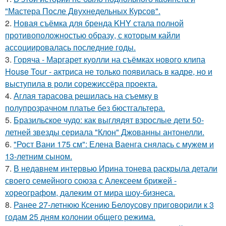
"Мастера После Двухнедельных Курсов".
2.
Новая съёмка для бренда KHY стала полной
противоположностью образу, с которым кайли
ассоциировалась последние годы.
3.
Горяча - Маргарет куолли на съёмках нового клипа
House Tour - актриса не только появилась в кадре, но и
выступила в роли сорежиссёра проекта.
4.
Аглая тарасова решилась на съемку в
полупрозрачном платье без бюстгальтера.
5.
Бразильское чудо: как выглядят взрослые дети 50-
летней звезды сериала "Клон" Джованны антонелли.
6.
"Рост Вани 175 см": Елена Ваенга снялась с мужем и
13-летним сыном.
7.
В недавнем интервью Ирина тонева раскрыла детали
своего семейного союза с Алексеем брижей -
хореографом, далеким от мира шоу-бизнеса.
8.
Ранее 27-летнюю Ксению Белоусову приговорили к 3
годам 25 дням колонии общего режима.