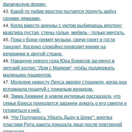
физическую форму.
43.
Какой-то тюбик яростно пытается лопнуть арбуз
своими ляжками.
44.
Когда вместо аренды с уютом выбираешь ипотеку:
квартира пустая, стены голые, мебель - только мечтать.
45.
Пока у Бони гремит музыка, свечи горят и гости
танцуют, Косенко спокойно проводит время на
вечеринке в другой стране.
46.
Накануне нового года Юра Борисов заглянул в
детский хоспис "Дом с Маяком", чтобы поддержать
маленьких пациентов.
47.
Молодую невесту Лепса аврору стошнило, когда она
вспомнила поцелуй с пожилым женихом.
48.
Эмма Хемминг в новом интервью рассказала, что
семье Брюса приходится заранее думать о его смерти и
готовиться к ней.
49.
"Не Получилось Убрать Дыру в Щеке": жертва
пластики Рита дакота показала лицо после повторной
операции.