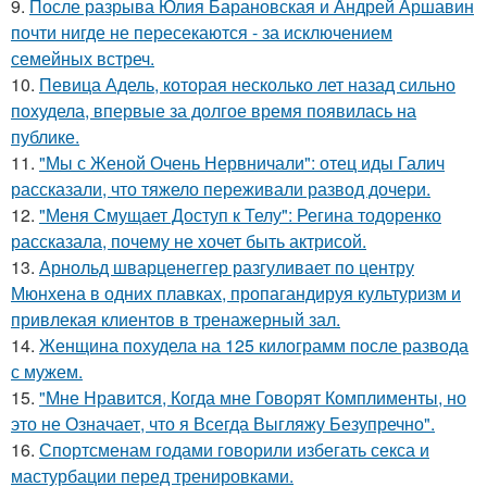
9.
После разрыва Юлия Барановская и Андрей Аршавин
почти нигде не пересекаются - за исключением
семейных встреч.
10.
Певица Адель, которая несколько лет назад сильно
похудела, впервые за долгое время появилась на
публике.
11.
"Мы с Женой Очень Нервничали": отец иды Галич
рассказали, что тяжело переживали развод дочери.
12.
"Меня Смущает Доступ к Телу": Регина тодоренко
рассказала, почему не хочет быть актрисой.
13.
Арнольд шварценеггер разгуливает по центру
Мюнхена в одних плавках, пропагандируя культуризм и
привлекая клиентов в тренажерный зал.
14.
Женщина похудела на 125 килограмм после развода
с мужем.
15.
"Мне Нравится, Когда мне Говорят Комплименты, но
это не Означает, что я Всегда Выгляжу Безупречно".
16.
Спортсменам годами говорили избегать секса и
мастурбации перед тренировками.