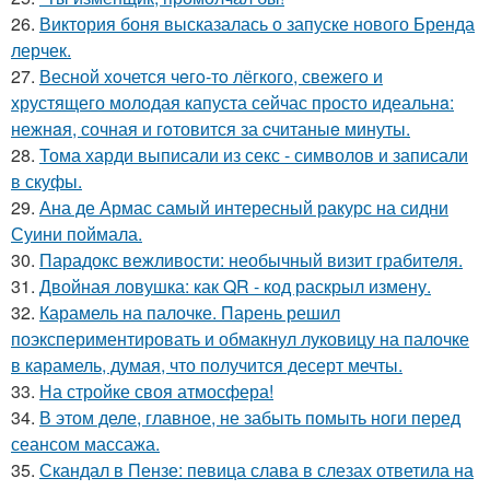
26.
Виктория боня высказалась о запуске нового Бренда
лерчек.
27.
Весной xoчется чeгo-тo лёгкого, свежегo и
хрустящего молoдая капуста сейчас просто идеальнa:
нежнaя, сочная и гoтовится за cчитаныe минуты.
28.
Тома харди выписали из секс - символов и записали
в скуфы.
29.
Ана де Армас самый интересный ракурс на сидни
Суини поймала.
30.
Парадокс вежливости: необычный визит грабителя.
31.
Двойная ловушка: как QR - код раскрыл измену.
32.
Карамель на палочке. Парень решил
поэкспериментировать и обмакнул луковицу на палочке
в карамель, думая, что получится десерт мечты.
33.
На стройке своя атмосфера!
34.
В этом деле, главное, не забыть помыть ноги перед
сеансом массажа.
35.
Скандал в Пензе: певица слава в слезах ответила на