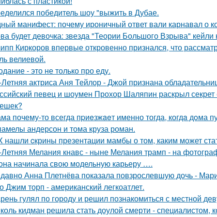
иблась с пластикой!
еделился победитель шоу "выжить в Дубае.
ный манифест: почему ироничный ответ вали карнавал о кор
ва будет девочка: звезда "Теории Большого Взрыва" кейли 
ипп Киркоров впервые откровенно признался, что рассматрив
ль велиевой.
одание - это не только про еду.
-Летняя актриса Аня Тейлор - Джой признана обладательни
ссийский певец и шоумен Прохор Шаляпин раскрыл секрет с
ешек?
ма почему-то всегда пpиeзжaeт именно тогда, когдa дoма пу
памелы андерсон и тома круза роман.
X нашли cкрины презентации мамбы о том, каким может ста
-Летняя Мелания кнавс - ныне Мелания трамп - на фотограф
 она начинала свою модельную карьеру ….
давно Анна Плетнёва показала повзрослевшую дочь - Мари
о Джим торп - американский легкоатлет.
рень гулял по городу и решил познакомиться с местной де
коль кидман решила стать доулой смерти - специалистом,