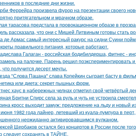
венников в последние дни жизни.
рби Феррейра произвела фурор на презентации своего ново
оятно притягательном и мрачном образе.
лая тарасова предстала в провокационном образе в прозра
ель рассказала, что они с Мишей Литвиным готовы стать р
а де Армас самый интересный ракурс на сидни Суини пойм
креты правильного питания, которые работают.
адислава Галаган - российская бодибилдерша, фитнес - ин
рамель на палочке. Парень решил поэкспериментировать и 
, что получится десерт мечты.
езда "Слова Пацана" слава Копейкин сыграет басту в филь
нетика или диета: секрет пышных форм.
тнес хаус в набережных челнах отметил свой четвёртый ден
яная Бритни Спирс села за руль и чуть не устроила смерте
рина кросс выходит замуж: предложение на льду и новый и
 июня 1982 года лайнер, летевший из куала-лумпура в перт,
шенного неожиданно активировавшимся вулканом.
ексей Щербаков остался без концертов в России после того
о следует сохранять в ТАЙНЕ.