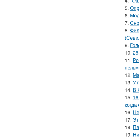
4.
"Ош
5.
Опр
6.
Мод
7.
Сно
8.
Фил
(Севи
9.
Гол
10.
28
11.
Ро
пельм
12.
Ма
13.
У 
14.
В 
15.
16
когда
16.
Не
17.
Эт
18.
Па
19.
Ни