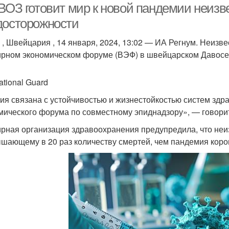
 ВОЗ готовит мир к новой пандемии неизв
досторожности
 , Швейцария , 14 января, 2024, 13:02 — ИА Регнум. Неизв
рном экономическом форуме (ВЭФ) в швейцарском Давосе 1
ational Guard
ия связана с устойчивостью и жизнестойкостью систем зд
мического форума по совместному эпиднадзору», — говори
рная организация здравоохранения предупредила, что неиз
шающему в 20 раз количеству смертей, чем пандемия коро