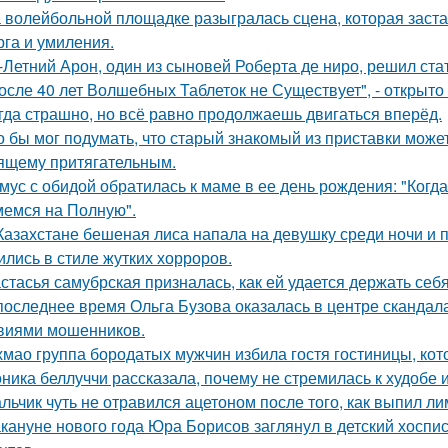
 волейбольной площадке разыгралась сцена, которая заста
рга и умиления.
-Летний Арон, один из сыновей Роберта де ниро, решил ст
осле 40 лет Волшебных Таблеток не Существует", - открыто
гда страшно, но всё равно продолжаешь двигаться вперёд.
о бы мог подумать, что старый знакомый из приставки может
ящему притягательным.
мус с обидой обратилась к маме в ее день рождения: "Когд
емся на Полную".
Казахстане бешеная лиса напала на девушку среди ночи и 
ились в стиле жутких хорроров.
стасья самубрская призналась, как ей удается держать себ
последнее время Ольга Бузова оказалась в центре скандала
виями мошенников.
хмао группа бородатых мужчин избила гостя гостиницы, кот
ника беллуччи рассказала, почему не стремилась к худобе
льчик чуть не отравился ацетоном после того, как выпил ли
кануне нового года Юра Борисов заглянул в детский хоспи