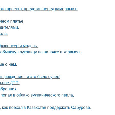
го проекта, представ перед камерами в
чном платье.
одителями.
ала.
флюенсер и модель.
обмакнул луковицу на палочке в карамель,
ме о нем.
ь рождения - и это было супер!
льное ДТП.
збранник.
 попал в облако вулканического пепла,
, как поехал в Казахстан поддержать Сабурова.