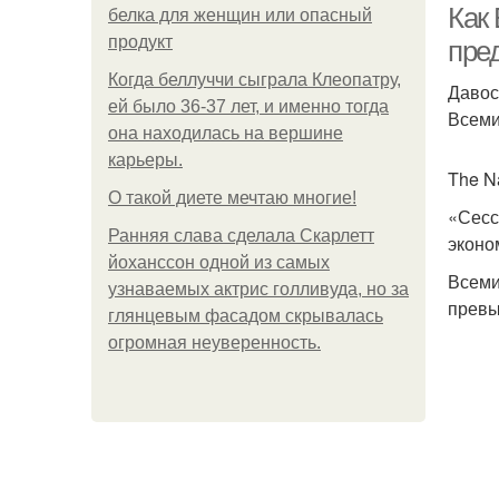
Как
белка для женщин или опасный
продукт
пре
Когда беллуччи сыграла Клеопатру,
Давос
ей было 36-37 лет, и именно тогда
Всеми
она находилась на вершине
карьеры.
The N
О такой диете мечтаю многие!
«Сесс
Ранняя слава сделала Скарлетт
эконо
йоханссон одной из самых
Всеми
узнаваемых актрис голливуда, но за
превы
глянцевым фасадом скрывалась
огромная неуверенность.