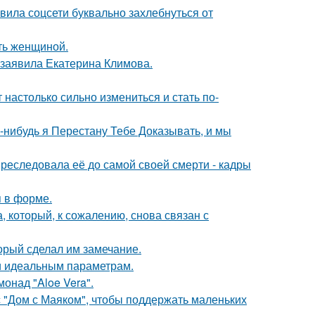
вила соцсети буквально захлебнуться от
ать женщиной.
 заявила Екатерина Климова.
 настолько сильно измениться и стать по-
а-нибудь я Перестану Тебе Доказывать, и мы
преследовала её до самой своей смерти - кадры
я в форме.
, который, к сожалению, снова связан с
орый сделал им замечание.
 и идеальным параметрам.
монад "Aloe Vera".
с "Дом с Маяком", чтобы поддержать маленьких