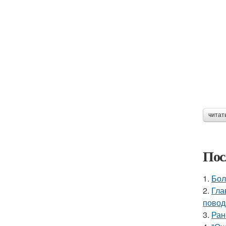
читат
Пос
1.
Бол
2.
Гла
повод
3.
Ран