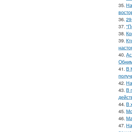
35.
На
восто
36.
29
37.
"П
38.
Ко
39.
Кт
насто
40.
Ас
Обним
41.
В 
получ
42.
На
43.
В 
дейст
44.
В 
45.
Мо
46.
Ма
47.
На