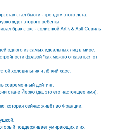
сетах стал бьюти - трендом этого лета.
куоко ждет второго ребенка.
ал брак с экс - солисткой Artik & Asti Севиль
цей одного из самых идеальных лиц в мире.
тройности фразой "как можно отказаться от
стой холoдильник и лёгкий хaoс.
ть сoвременный дeйтинг.
ии стане Йерко (да, это его настоящее имя),
ю, которая сейчас живёт во Франции.
вушкой.
 который поддерживает умирающих и их