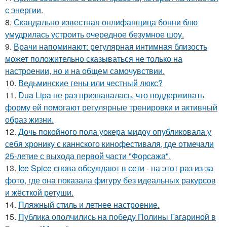
с энергии.
8.
Скандально известная онлифанщица бонни блю
умудрилась устроить очередное безумное шоу.
9.
Врачи напоминают: регулярная интимная близость
может положительно сказываться не только на
настроении, но и на общем самочувствии.
10.
Ведьминские гены или честный люкс?
11.
Dua Lipa не раз признавалась, что поддерживать
форму ей помогают регулярные тренировки и активный
образ жизни.
12.
Дочь покойного пола уокера мидоу опубликовала у
себя хронику с каннского кинофестиваля, где отмечали
25-летие с выхода первой части "Форсажа".
13.
Ice Spice снова обсуждают в сети - на этот раз из-за
фото, где она показала фигуру без идеальных ракурсов
и жёсткой ретуши.
14.
Пляжный стиль и летнее настроение.
15.
Публика ополчились на победу Полины Гагариной в