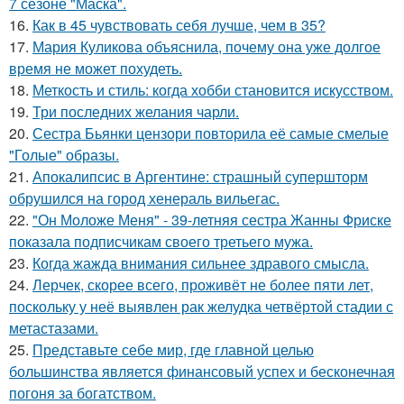
7 сезоне "Маска".
16.
Как в 45 чувствовать себя лучше, чем в 35?
17.
Мария Куликова объяснила, почему она уже долгое
время не может похудеть.
18.
Меткость и стиль: когда хобби становится искусством.
19.
Три последних желания чарли.
20.
Сестра Бьянки цензори повторила её самые смелые
"Голые" образы.
21.
Апокалипсис в Аргентине: страшный супершторм
обрушился на город хенераль вильегас.
22.
"Он Моложе Меня" - 39-летняя сестра Жанны Фриске
показала подписчикам своего третьего мужа.
23.
Когда жажда внимания сильнее здравого смысла.
24.
Лерчек, скорее всего, проживёт не более пяти лет,
поскольку у неё выявлен рак желудка четвёртой стадии с
метастазами.
25.
Представьте себе мир, где главной целью
большинства является финансовый успех и бесконечная
погоня за богатством.