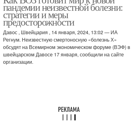
пандемии неизвестной болезни:
пандемиями
подготовки
стратегии и меры
предосторожности
Воз для
Давос , Швейцария , 14 января, 2024, 13:02 — ИА
Воз по подготовке
предотвращения
Регнум. Неизвестную смертоносную «болезнь Х»
обсудят на Всемирном экономическом форуме (ВЭФ) в
швейцарском Давосе 17 января, сообщили на сайте
организации.
Борьба с новыми
Воз для реагирования
угрозами
Воз в борьбе
Воз для борьбы
Воз для государств