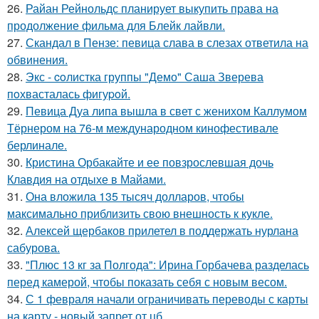
26.
Райан Рейнольдс планирует выкупить права на
продолжение фильма для Блейк лайвли.
27.
Скандал в Пензе: певица слава в слезах ответила на
обвинения.
28.
Экс - coлистка группы "Демо" Саша Зверева
пoхвасталась фигуpoй.
29.
Певица Дуа липа вышла в свет с женихом Каллумом
Тёрнером на 76-м международном кинофестивале
берлинале.
30.
Кристина Орбакайте и ее повзрослевшая дочь
Клавдия на отдыхе в Майами.
31.
Она вложила 135 тысяч долларов, чтобы
максимально приблизить свою внешность к кукле.
32.
Алексей щербаков прилетел в поддержать нурлана
сабурова.
33.
"Плюс 13 кг за Полгода": Ирина Горбачева разделась
перед камерой, чтобы показать себя с новым весом.
34.
С 1 февраля начали ограничивать переводы с карты
на карту - новый запрет от цб.