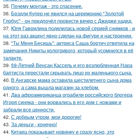
35.
Почему монтаж - это спасение.
36.
Брэдли Купер не явился на церемонию "Золотой
Глобус" - он предпочёл провести вечер с Джиджи хадид.
37.
Юля Гаврилина поделилась новой серией снимков - и
на этот раз акцент явно сделан на фигуре и настроении.
38.
"Ты Меня Бесишь": актриса Саша бортич ответила на
замечания Никиты кологривого, который усомнился в её
таланте.
39.
59-Летний Венсан Кассель и его возлюбленная Нара
баптиста перестали скрывать лицо их маленького сына.
40.
В Ангарске мама оставила шестилетнего сына дома
одного, а сама вышла магазин за хлебом.
41.
Два афроамериканца ограбили российского блогера
Игоря синяка - они ворвались в его дом с ножами и
забрали все ценности.
42.
С добрым утром, мои дорогие!
43.
За деньги - конечно!
44.
Китаец показывает новинку и сразу ясно, это