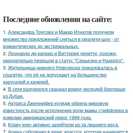
Последние обновления на сайте:
1.
Александра Трусова и Макар Игнатов получили
множество предложений сняться в реалити-шоу - от
романтических до экстремальных.
2.
Леонардо ди каприо и Виттория черетти, похоже,
окончательно перешли в статус "Серьезно и Надолго".
3.
Жительница нижнего Новгорода пожаловалась в
соцсетях, что её не допускают на большинство
каруселей и качелей.
4.
В сети разгорелся скандал вокруг молодой блогерши
из Дубая.
5.
Актриса Дженнифер кулидж обрела мировую
известность после исполнения роли мамы стиффлера в
комедии американский пирог 1999 года.
6.
Клаву коку активно захейтили из-за лишнего веса.
7.
Арина соболенко в вене: красота, которая начинается