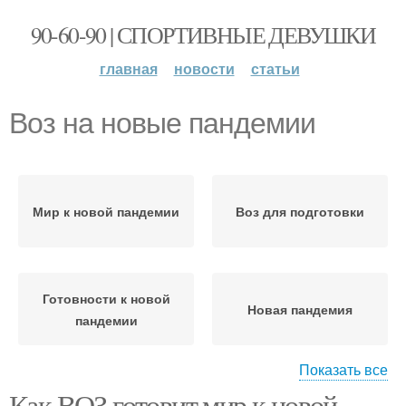
90-60-90 | СПОРТИВНЫЕ ДЕВУШКИ
главная
новости
статьи
Воз на новые пандемии
Мир к новой пандемии
Воз для подготовки
Готовности к новой
Новая пандемия
пандемии
Показать все
Как ВОЗ готовит мир к новой
Борьба с предыдущими
Пандемии для