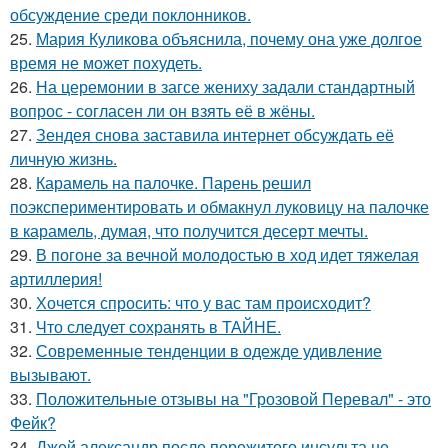
обсуждение среди поклонников.
25.
Мария Куликова объяснила, почему она уже долгое
время не может похудеть.
26.
На церемонии в загсе жениху задали стандартный
вопрос - согласен ли он взять её в жёны.
27.
Зендея снова заставила интернет обсуждать её
личную жизнь.
28.
Карамель на палочке. Парень решил
поэкспериментировать и обмакнул луковицу на палочке
в карамель, думая, что получится десерт мечты.
29.
В погоне за вечной молодостью в ход идет тяжелая
артиллерия!
30.
Хочется спросить: что у вас там происходит?
31.
Что следует сохранять в ТАЙНЕ.
32.
Современные тенденции в одежде удивление
вызывают.
33.
Положительные отзывы на "Грозовой Перевал" - это
Фейк?
34.
Джей александр после пережитого инсульта не