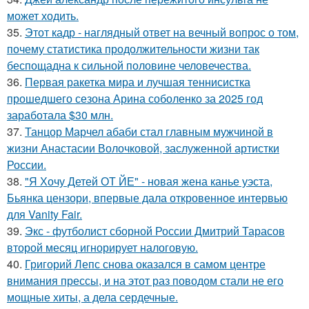
может ходить.
35.
Этот кадр - наглядный ответ на вечный вопрос о том,
почему статистика продолжительности жизни так
беспощадна к сильной половине человечества.
36.
Первая ракетка мира и лучшая теннисистка
прошедшего сезона Арина соболенко за 2025 год
заработала $30 млн.
37.
Танцор Марчел абаби стал главным мужчиной в
жизни Анастасии Волочковой, заслуженной артистки
России.
38.
"Я Хочу Детей ОТ ЙЕ" - новая жена канье уэста,
Бьянка цензори, впервые дала откровенное интервью
для Vanity Fair.
39.
Экс - футболист сборной России Дмитрий Тарасов
второй месяц игнорирует налоговую.
40.
Григорий Лепс снова оказался в самом центре
внимания прессы, и на этот раз поводом стали не его
мощные хиты, а дела сердечные.