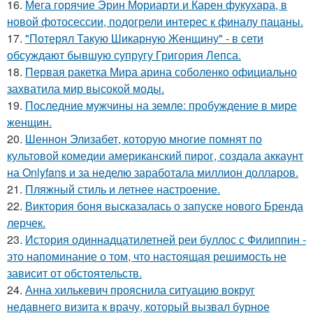
16.
Мега горячие Эрин Мориарти и Карен фукухара, в
новой фотосессии, подогрели интерес к финалу пацаны.
17.
"Потерял Такую Шикарную Женщину" - в сети
обсуждают бывшую супругу Григория Лепса.
18.
Первая ракетка Мира арина соболенко официально
захватила мир высокой моды.
19.
Последние мужчины на земле: пробуждение в мире
женщин.
20.
Шеннон Элизабет, которую многие помнят по
культовой комедии американский пирог, создала аккаунт
на Onlyfans и за неделю заработала миллион долларов.
21.
Пляжный стиль и летнее настроение.
22.
Виктория боня высказалась о запуске нового Бренда
лерчек.
23.
История одиннадцатилетней реи буллос с Филиппин -
это напоминание о том, что настоящая решимость не
зависит от обстоятельств.
24.
Анна хилькевич прояснила ситуацию вокруг
недавнего визита к врачу, который вызвал бурное