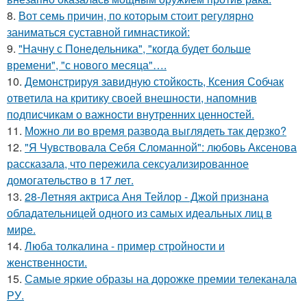
8.
Вот семь причин, по которым стоит регулярно
заниматься суставной гимнастикой:
9.
"Начну с Понедельника", "когда будет больше
времени", "с нового месяца"….
10.
Демонстрируя завидную стойкость, Ксения Собчак
ответила на критику своей внешности, напомнив
подписчикам о важности внутренних ценностей.
11.
Можно ли во время развода выглядеть так дерзко?
12.
"Я Чувствовала Себя Сломанной": любовь Аксенова
рассказала, что пережила сексуализированное
домогательство в 17 лет.
13.
28-Летняя актриса Аня Тейлор - Джой признана
обладательницей одного из самых идеальных лиц в
мире.
14.
Люба толкалина - пример стройности и
женственности.
15.
Самые яркие образы на дорожке премии телеканала
РУ.