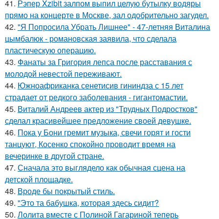
41.
Рэпер Xzibit залпом выпил целую бутылку водяры
прямо на концерте в Москве, зал одобрительно загудел.
42.
"Я Попросила Убрать Лишнее" - 47-летняя Виталина
цымбалюк - романовская заявила, что сделала
пластическую операцию.
43.
Фанаты за Григория лепса после расставания с
молодой невестой переживают.
44.
Южноафриканка сенетисив гининдза с 15 лет
страдает от редкого заболевания - гигантомастии.
45.
Виталий Андреев актер из "Трудных Подростков"
сделал красивейшее предложение своей девушке.
46.
Пока у Бони гремит музыка, свечи горят и гости
танцуют, Косенко спокойно проводит время на
вечеринке в другой стране.
47.
Сначала это выглядело как обычная сцена на
детской площадке.
48.
Вроде бы покрытый стиль.
49.
"Это та бабушка, которая здесь сидит?
50.
Лолита вместе с Полиной Гагариной теперь