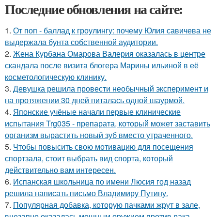
Последние обновления на сайте:
1.
От поп - баллад к гроулингу: почему Юлия савичева не
выдержала бунта собственной аудитории.
2.
Жена Курбана Омарова Валерия оказалась в центре
скандала после визита блогера Марины ильиной в её
косметологическую клинику.
3.
Девушка решила провести необычный эксперимент и
на протяжении 30 дней питалась одной шаурмой.
4.
Японские учёные начали первые клинические
испытания Trg035 - препарата, который может заставить
организм вырастить новый зуб вместо утраченного.
5.
Чтобы повысить свою мотивацию для посещения
спортзала, стоит выбрать вид спорта, который
действительно вам интересен.
6.
Испанская школьница по имени Люсия год назад
решила написать письмо Владимиру Путину.
7.
Популярная добавка, которую пачками жрут в зале,
внезапно оказалась мощным оружием против рака.