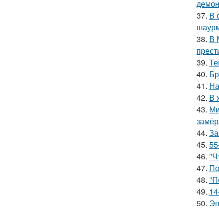
демон
37.
В 
шаур
38.
В 
прест
39.
Те
40.
Бр
41.
На
42.
В 
43.
Ми
замёр
44.
За
45.
55
46.
"Ч
47.
По
48.
"П
49.
14
50.
Эп