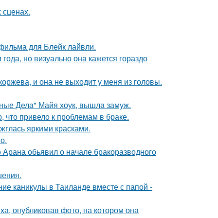
 сценах.
фильма для Блейк лайвли.
 года, но визуально она кажется гораздо
оржева, и она не выходит у меня из головы.
нные Дела" Майя хоук, вышла замуж.
 что привело к проблемам в браке.
ажглась яркими красками.
о.
до Арана обьявил о начале бракоразводного
шения.
ие каникулы в Таиланде вместе с папой -
а, опубликовав фото, на котором она