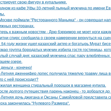
стрирует свою фигуру в купальнике.
одном из кафе Уфы 33-летний пьяный мужчина по имени Евг
мы.
Москве поймали "Ресторанного Маньяка" - он совершал на
ижных ресторанах.
перь к важным новостям - Дрю бэрримор не моет ноги каждый
итни спирс сообщила о своем намерении вернуться на сцен
 54 году жизни ушел казахский актер и богатырь Мурат бисе
хмао группа бородатых мужчин избила гостя гостиницы, кот
лый случай дня: казахский мужчина спас пару влюблённых 
зшем озере.
 деньги - конечно!
-Летняя дженнифер лопес получила тяжелую травму лица в
то с ней происходит?
жилая женщина стиральный порошок в магазине купила.
осле долгого путешествия парень наконец - то добрался до
-Летняя дочь джигана и Оксаны Самойловой представила с
оха закончилась "Нулевого Размера".