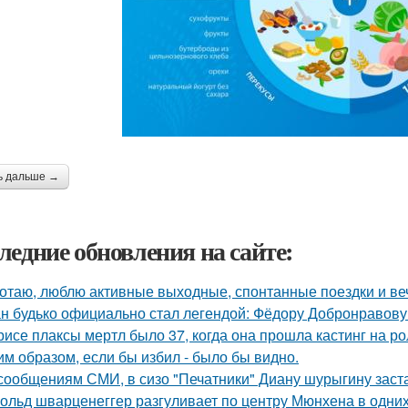
ь дальше →
ледние обновления на сайте:
отаю, люблю активные выходные, спонтанные поездки и ве
н будько официально стал легендой: Фёдору Добронравову 
рисе плаксы мертл было 37, когда она прошла кастинг на р
им образом, если бы избил - было бы видно.
сообщениям СМИ, в сизо "Печатники" Диану шурыгину заста
ольд шварценеггер разгуливает по центру Мюнхена в одних