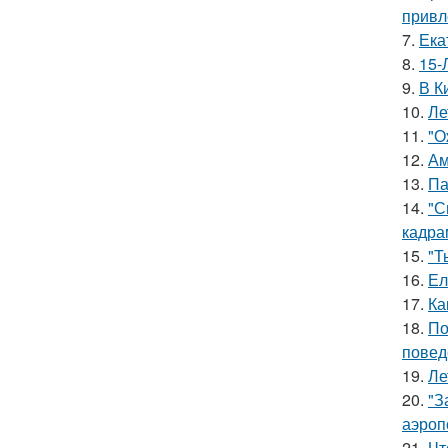
привл
7.
Ека
8.
15-
9.
В К
10.
Ле
11.
"О
12.
Ам
13.
Па
14.
"С
кадра
15.
"Т
16.
Ел
17.
Ка
18.
По
повед
19.
Ле
20.
"З
аэроп
21.
Чт