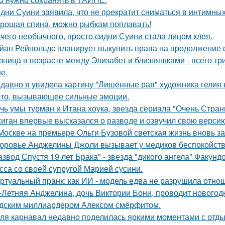
дни Суини заявила, что не прекратит сниматься в интимных
рошая спина, можно рыбкам поплавать!
чего необычного, просто сидни Суини стала лицом клея.
йан Рейнольдс планирует выкупить права на продолжение 
зница в возрасте между Элизабет и близняшками - всего три
е.
давно я увидела картину "Лишённые рая" художника гелия к
то, вызывающее сильные эмоции.
чь умы турман и Итана хоука, звезда сериала "Очень Стра
иган впервые высказался о разводе и озвучил свою версию,
Москве на премьере Ольги Бузовой светская жизнь вновь з
оровье Анджелины Джоли вызывает у медиков беспокойств
азвод Спустя 19 лет Брака" - звезда "дикого ангела" Факун
сса со своей супругой Марией сусини.
ртуальный пранк: как ИИ - модель едва не разрушила отно
-Летняя Анджелина, дочь Виктории Бони, проводит новогодн
дским миллиардером Алексом смёрфитом.
ля карнавал недавно поделилась яркими моментами с отдых