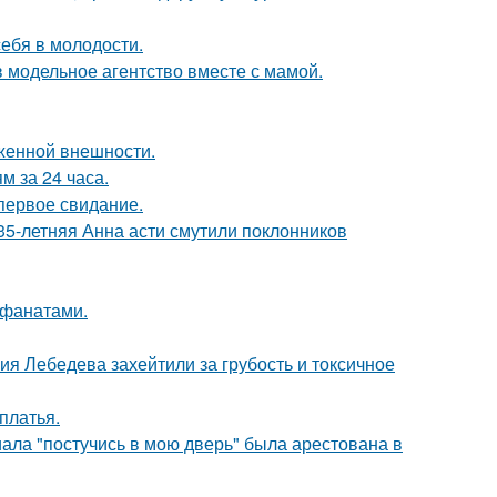
себя в молодости.
 модельное агентство вместе с мамой.
аженной внешности.
 за 24 часа.
первое свидание.
35-летняя Анна асти смутили поклонников
 фанатами.
я Лебедева захейтили за грубость и токсичное
платья.
ала "постучись в мою дверь" была арестована в