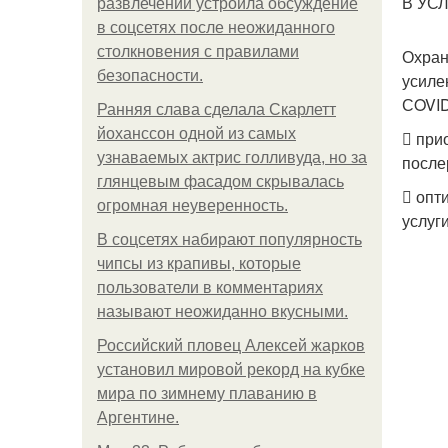
В УС
развлечений устроила обсуждение
в соцсетях после неожиданного
столкновения с правилами
Охран
безопасности.
усиле
СOVID
Ранняя слава сделала Скарлетт
йоханссон одной из самых
 при
узнаваемых актрис голливуда, но за
после
глянцевым фасадом скрывалась
 опт
огромная неуверенность.
услуги
В соцсетях набирают популярность
чипсы из крапивы, которые
пользователи в комментариях
называют неожиданно вкусными.
Российский пловец Алексей жарков
установил мировой рекорд на кубке
мира по зимнему плаванию в
Аргентине.