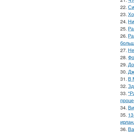
22.
Си
23.
Хо
24.
Ни
25.
Ра
26.
Ра
больш
27.
Не
28.
Фо
29.
До
30.
Дж
31.
В 
32.
Зд
33.
"Р
проце
34.
Ви
35.
13
ирлан
36.
Ва