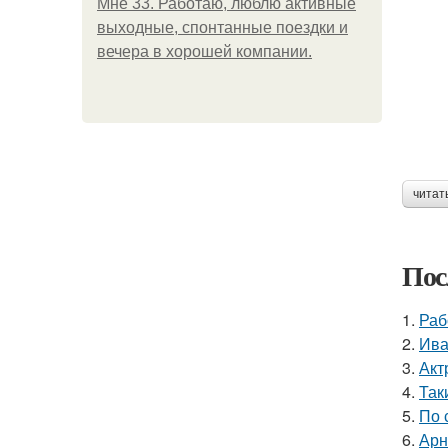
Мне 33. Работаю, люблю активные
выходные, спонтанные поездки и
вечера в хорошей компании.
читат
Пос
1.
Раб
2.
Ива
3.
Акт
4.
Так
5.
По 
6.
Арн