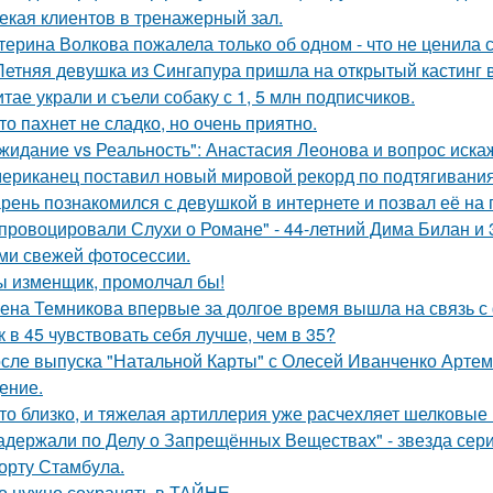
екая клиентов в тренажерный зал.
терина Волкова пожалела только об одном - что не ценила 
Летняя девушка из Сингапура пришла на открытый кастинг в
итае украли и съели собаку с 1, 5 млн подписчиков.
то пахнет не сладко, но очень приятно.
жидание vs Реальность": Анастасия Леонова и вопрос иск
ериканец поставил новый мировой рекорд по подтягиваниям
рень познакомился с девушкой в интернете и позвал её на 
провоцировали Слухи о Романе" - 44-летний Дима Билан и 
ми свежей фотосессии.
ы изменщик, промолчал бы!
ена Темникова впервые за долгое время вышла на связь с
к в 45 чувствовать себя лучше, чем в 35?
сле выпуска "Натальной Карты" с Олесей Иванченко Артеми
ение.
то близко, и тяжелая артиллерия уже расчехляет шелковые 
адержали по Делу о Запрещённых Веществах" - звезда сери
орту Стамбула.
о нужно сохранять в ТАЙНЕ.