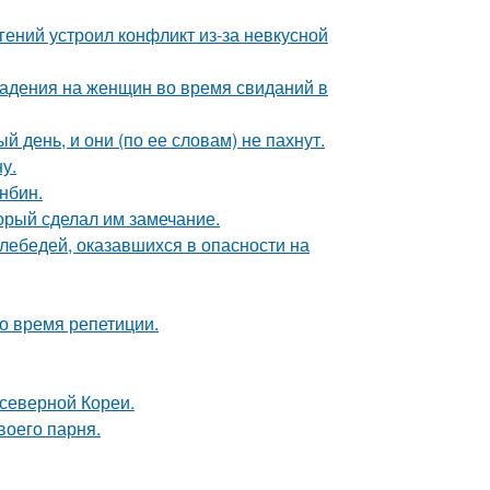
ений устроил конфликт из-за невкусной
падения на женщин во время свиданий в
 день, и они (по ее словам) не пахнут.
у.
нбин.
орый сделал им замечание.
лебедей, оказавшихся в опасности на
о время репетиции.
 северной Кореи.
воего парня.