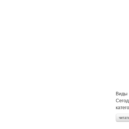
Виды 
Сегод
катег
читат