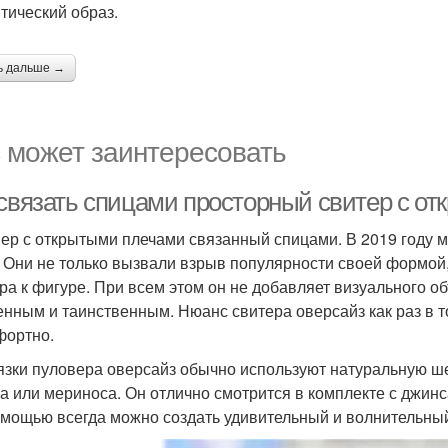
тический образ.
ь дальше →
 может заинтересовать
 связать спицами просторный свитер с о
ер с открытыми плечами связанный спицами. В 2019 году 
. Они не только вызвали взрыв популярности своей формой,
ра к фигуре. При всем этом он не добавляет визуального об
енным и таинственным. Нюанс свитера оверсайз как раз в т
фортно.
язки пуловера оверсайз обычно используют натуральную ше
а или мериноса. Он отлично смотрится в комплекте с джин
омощью всегда можно создать удивительный и волнительный