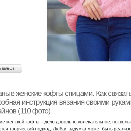
ь дальше →
аные женские кофты спицами. Как связат
робная инструкция вязания своими рукам
йнов (110 фото)
ие женской кофты – дело довольно увлекательное, поскольк
ется творческий подход. Любая задумка может быть реализо