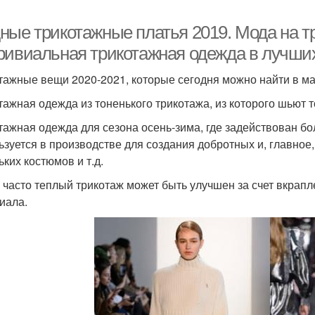
ные трикотажные платья 2019. Мода на тр
ривиальная трикотажная одежда в лучши
тажные вещи 2020-2021, которые сегодня можно найти в маг
тажная одежда из тоненького трикотажа, из которого шьют т
тажная одежда для сезона осень-зима, где задействован б
ьзуется в производстве для создания добротных и, главное
ьких костюмов и т.д.
 часто теплый трикотаж может быть улучшен за счет вкрапл
иала.