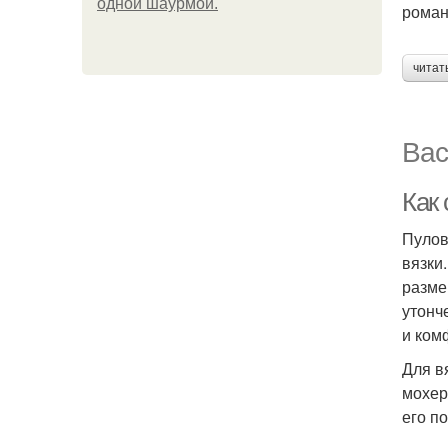
одной шаурмой.
роман
читат
Вас
Как
Пулов
вязки
разме
утонч
и ком
Для в
мохер
его п