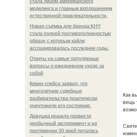
стала лицом американского
моделинга и главным воплощением
естественной привлекательности.
Новая съёмка для бренда KHY
стала полной противоположностью
образу, с которым кайли
ассоциировалась последние годы.
Ответы на самые популярные
вопросы о ежедневном уходе за
собой
Кевин спейси заявил, что
многолетние судебные
Как в
разбирательства практически
вещь 
уничтожили его состояние.
возмо
Девушка решила провести
необычный эксперимент и на
Свите
протяжении 30 дней питалась
измен