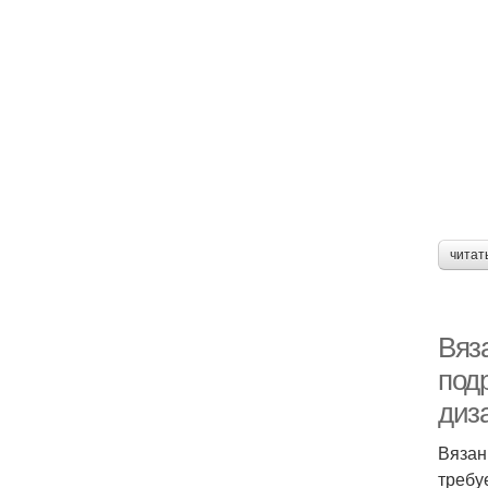
читат
Вяз
под
диза
Вязан
требу