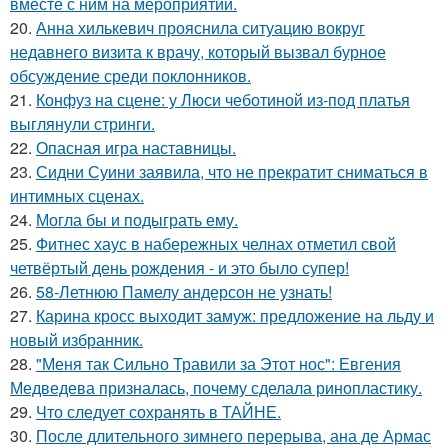
вместе с ним на мероприятии.
20.
Анна хилькевич прояснила ситуацию вокруг
недавнего визита к врачу, который вызвал бурное
обсуждение среди поклонников.
21.
Конфуз на сцене: у Люси чеботиной из-под платья
выглянули стринги.
22.
Опасная игра наставницы.
23.
Сидни Суини заявила, что не прекратит сниматься в
интимных сценах.
24.
Могла бы и подыграть ему.
25.
Фитнес хаус в набережных челнах отметил свой
четвёртый день рождения - и это было супер!
26.
58-Летнюю Памелу андерсон не узнать!
27.
Карина кросс выходит замуж: предложение на льду и
новый избранник.
28.
"Меня так Сильно Травили за Этот нос": Евгения
Медведева призналась, почему сделала ринопластику.
29.
Что следует сохранять в ТАЙНЕ.
30.
После длительного зимнего перерыва, ана де Армас