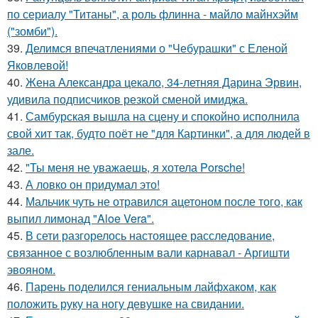
по сериалу "Титаны", а роль флинна - майло майнхэйм
("зомби").
39.
Делимся впечатлениями о "Чебурашки" с Еленой
Яковлевой!
40.
Жена Александра цекало, 34-летняя Дарина Эрвин,
удивила подписчиков резкой сменой имиджа.
41.
Самбурская вышла на сцену и спокойно исполнила
свой хит так, будто поёт не "для Картинки", а для людей в
зале.
42.
"Ты меня не уважаешь, я хотела Porsche!
43.
А ловко он придумал это!
44.
Мальчик чуть не отравился ацетоном после того, как
выпил лимонад "Aloe Vera".
45.
В сети разгорелось настоящее расследование,
связанное с возлюбленным вали карнавал - Аргишти
эвояном.
46.
Парень поделился гениальным лайфхаком, как
положить руку на ногу девушке на свидании.