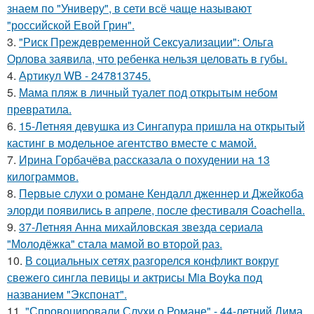
знаем по "Универу", в сети всё чаще называют
"российской Евой Грин".
3.
"Риск Преждевременной Сексуализации": Ольга
Орлова заявила, что ребенка нельзя целовать в губы.
4.
Артикул WB - 247813745.
5.
Мама пляж в личный туалет под открытым небом
превратила.
6.
15-Летняя девушка из Сингапура пришла на открытый
кастинг в модельное агентство вместе с мамой.
7.
Ирина Горбачёва рассказала о похудении на 13
килограммов.
8.
Первые слухи о романе Кендалл дженнер и Джейкоба
элорди появились в апреле, после фестиваля Coachella.
9.
37-Летняя Анна михайловская звезда сериала
"Молодёжка" стала мамой во второй раз.
10.
В социальных сетях разгорелся конфликт вокруг
свежего сингла певицы и актрисы Mia Boyka под
названием "Экспонат".
11.
"Спровоцировали Слухи о Романе" - 44-летний Дима