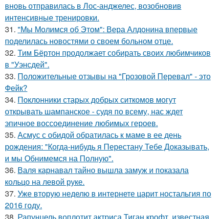
вновь отправилась в Лос-анджелес, возобновив
интенсивные тренировки.
31.
"Мы Молимся об Этом": Вера Алдонина впервые
поделилась новостями о своем больном отце.
32.
Тим Бёртон продолжает собирать своих любимчиков
в "Уэнсдей".
33.
Положительные отзывы на "Грозовой Перевал" - это
Фейк?
34.
Поклонники старых добрых ситкомов могут
открывать шампанское - судя по всему, нас ждет
эпичное воссоединение любимых героев.
35.
Асмус с обидой обратилась к маме в ее день
рождения: "Когда-нибудь я Перестану Тебе Доказывать,
и мы Обнимемся на Полную".
36.
Валя карнавал тайно вышла замуж и показала
кольцо на левой руке.
37.
Уже вторую неделю в интернете царит ностальгия по
2016 году.
38.
Рапунцель воплотит актриса Тиган крофт, известная