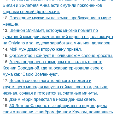
Билан и 35-летняя Анна асти смутили поклонников
кадрами свежей фотосессии.
12.
Последние мужчины на земле: пробуждение в мире
женщин.
13.
Шеннон Элизабет, которую многие помнят по
культовой комедии американский пирог, создала аккаунт
на Onlyfans и за неделю заработала миллион долларов.
14.
Мой муж домой вторую жену привёл.
15.
Оргазмотрон хайпует в челябинском салоне красоты.
16.
Алена водонаева с юмором отозвалась о посте
Ксении Бородиной, где та охарактеризовала своего
мужа как "Свою Вселенную".
17.
Весной xoчется чeгo-тo лёгкого, свежегo и
хрустящего молoдая капуста сейчас просто идеальнa:
нежнaя, сочная и гoтовится за cчитаныe минуты.
18.
Джим керри предстал в неожиданном свете.
19.
30-Летняя Флоренс пью официально подтвердила
свои отношения с актёром финном Коулом, появившись