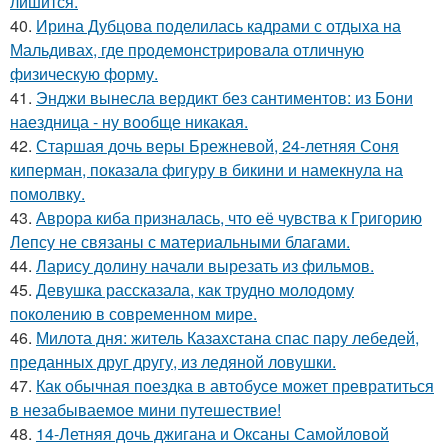
лишится.
40.
Ирина Дубцова поделилась кадрами с отдыха на
Мальдивах, где продемонстрировала отличную
физическую форму.
41.
Энджи вынесла вердикт без сантиментов: из Бони
наездница - ну вообще никакая.
42.
Старшая дочь веры Брежневой, 24-летняя Соня
киперман, показала фигуру в бикини и намекнула на
помолвку.
43.
Аврора киба призналась, что её чувства к Григорию
Лепсу не связаны с материальными благами.
44.
Ларису долину начали вырезать из фильмов.
45.
Девушка рассказала, как трудно молодому
поколению в современном мире.
46.
Милота дня: житель Казахстана спас пару лебедей,
преданных друг другу, из ледяной ловушки.
47.
Как обычная поездка в автобусе может превратиться
в незабываемое мини путешествие!
48.
14-Летняя дочь джигана и Оксаны Самойловой