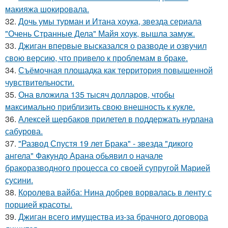
макияжа шокировала.
32.
Дочь умы турман и Итана хоука, звезда сериала
"Очень Странные Дела" Майя хоук, вышла замуж.
33.
Джиган впервые высказался о разводе и озвучил
свою версию, что привело к проблемам в браке.
34.
Съёмочная площадка как территория повышенной
чувствительности.
35.
Она вложила 135 тысяч долларов, чтобы
максимально приблизить свою внешность к кукле.
36.
Алексей щербаков прилетел в поддержать нурлана
сабурова.
37.
"Развод Спустя 19 лет Брака" - звезда "дикого
ангела" Факундо Арана обьявил о начале
бракоразводного процесса со своей супругой Марией
сусини.
38.
Королева вайба: Нина добрев ворвалась в ленту с
порцией красоты.
39.
Джиган всего имущества из-за брачного договора