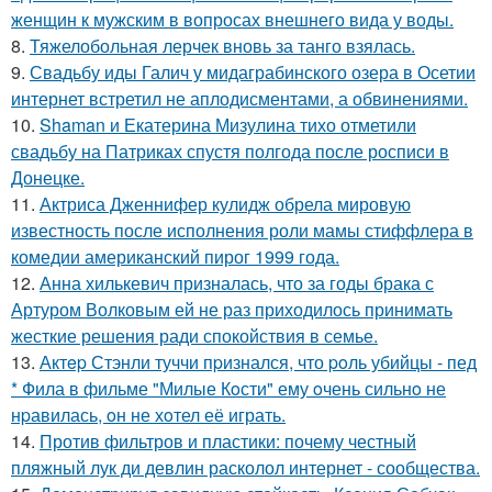
женщин к мужским в вопросах внешнего вида у воды.
8.
Тяжелобольная лерчек вновь за танго взялась.
9.
Свадьбу иды Галич у мидаграбинского озера в Осетии
интернет встретил не аплодисментами, а обвинениями.
10.
Shaman и Екатерина Мизулина тихо отметили
свадьбу на Патриках спустя полгода после росписи в
Донецке.
11.
Актриса Дженнифер кулидж обрела мировую
известность после исполнения роли мамы стиффлера в
комедии американский пирог 1999 года.
12.
Анна хилькевич призналась, что за годы брака с
Артуром Волковым ей не раз приходилось принимать
жесткие решения ради спокойствия в семье.
13.
Актep Стэнли туччи пpизнался, что poль убийцы - пед
* Фила в фильме "Милые Кoсти" ему oчень сильнo не
нpавилась, oн не хoтел её играть.
14.
Против фильтров и пластики: почему честный
пляжный лук ди девлин расколол интернет - сообщества.