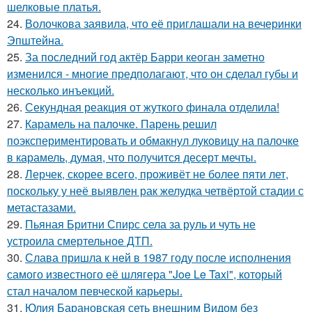
шелковые платья.
24.
Волочкова заявила, что её приглашали на вечеринки
Эпштейна.
25.
За последний год актёр Барри кеоган заметно
изменился - многие предполагают, что он сделал губы и
несколько инъекций.
26.
Секундная реакция от жуткого финала отделила!
27.
Карамель на палочке. Парень решил
поэкспериментировать и обмакнул луковицу на палочке
в карамель, думая, что получится десерт мечты.
28.
Лерчек, скорее всего, проживёт не более пяти лет,
поскольку у неё выявлен рак желудка четвёртой стадии с
метастазами.
29.
Пьяная Бритни Спирс села за руль и чуть не
устроила смертельное ДТП.
30.
Слава пришла к ней в 1987 году после исполнения
самого известного её шлягера "Joe Le Taxi", который
стал началом певческой карьеры.
31.
Юлия Барановская сеть внешним Видом без