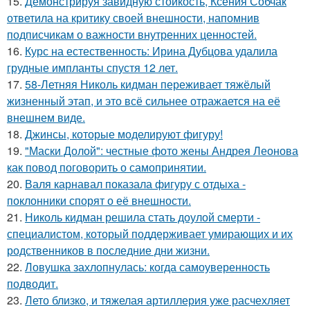
15.
Демонстрируя завидную стойкость, Ксения Собчак
ответила на критику своей внешности, напомнив
подписчикам о важности внутренних ценностей.
16.
Курс на естественность: Ирина Дубцова удалила
грудные импланты спустя 12 лет.
17.
58-Летняя Николь кидман переживает тяжёлый
жизненный этап, и это всё сильнее отражается на её
внешнем виде.
18.
Джинсы, которые моделируют фигуру!
19.
"Маски Долой": честные фото жены Андрея Леонова
как повод поговорить о самопринятии.
20.
Валя карнавал показала фигуру с отдыха -
поклонники спорят о её внешности.
21.
Николь кидман решила стать доулой смерти -
специалистом, который поддерживает умирающих и их
родственников в последние дни жизни.
22.
Ловушка захлопнулась: когда самоуверенность
подводит.
23.
Лето близко, и тяжелая артиллерия уже расчехляет