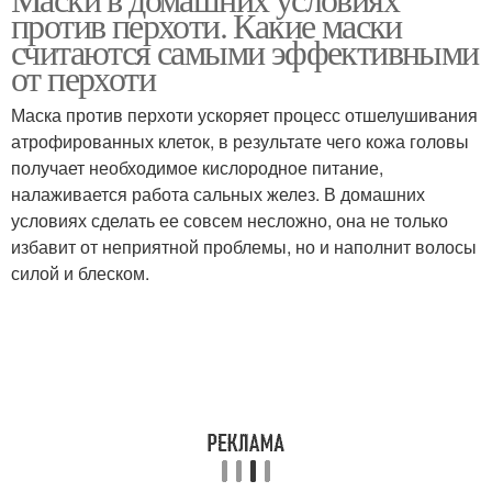
Условия с яйцом
Рецепты от перхоти
против перхоти. Какие маски
считаются самыми эффективными
от перхоти
Маска против перхоти ускоряет процесс отшелушивания
Масло от перхоти
Травы от перхоти
атрофированных клеток, в результате чего кожа головы
получает необходимое кислородное питание,
налаживается работа сальных желез. В домашних
условиях сделать ее совсем несложно, она не только
Отвар от перхоти
Луки от перхоти
избавит от неприятной проблемы, но и наполнит волосы
силой и блеском.
Маски против перхоти