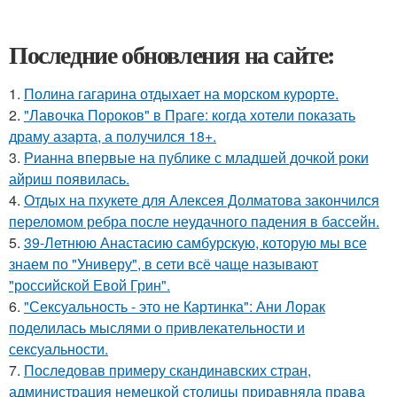
Последние обновления на сайте:
1.
Полина гагарина отдыхает на морском курорте.
2.
"Лавочка Пороков" в Праге: когда хотели показать
драму азарта, а получился 18+.
3.
Рианна впервые на публике с младшей дочкой роки
айриш появилась.
4.
Отдых на пхукете для Алексея Долматова закончился
переломом ребра после неудачного падения в бассейн.
5.
39-Летнюю Анастасию самбурскую, которую мы все
знаем по "Универу", в сети всё чаще называют
"российской Евой Грин".
6.
"Сексуальность - это не Картинка": Ани Лорак
поделилась мыслями о привлекательности и
сексуальности.
7.
Последовав примеру скандинавских стран,
администрация немецкой столицы приравняла права