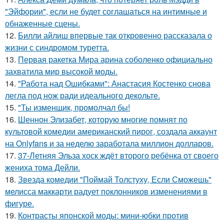
"Эйфории", если не будет соглашаться на интимные и
обнаженные сцены.
12.
Билли айлиш впервые так откровенно рассказала о
жизни с синдромом туретта.
13.
Первая ракетка Мира арина соболенко официально
захватила мир высокой моды.
14.
"Работа над Ошибками": Анастасия Костенко снова
легла под нож ради идеального декольте.
15.
"Ты изменщик, промолчал бы!
16.
Шеннон Элизабет, которую многие помнят по
культовой комедии американский пирог, создала аккаунт
на Onlyfans и за неделю заработала миллион долларов.
17.
37-Летняя Эльза хоск ждёт второго ребёнка от своего
жениха тома Дейли.
18.
Звезда комедии "Поймай Толстуху, Если Сможешь"
мелисса маккарти радует поклонников изменениями в
фигуре.
19.
Контрасты японской моды: мини-юбки против