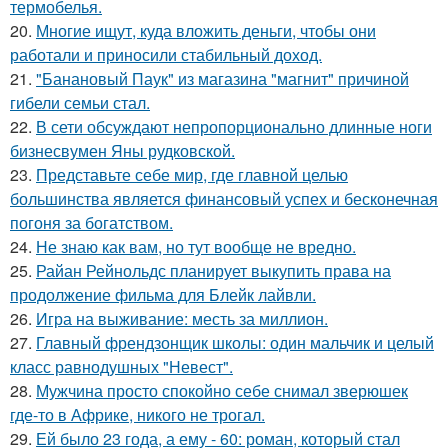
термобелья.
20.
Многие ищут, куда вложить деньги, чтобы они
работали и приносили стабильный доход.
21.
"Банановый Паук" из магазина "магнит" причиной
гибели семьи стал.
22.
В сети обсуждают непропорционально длинные ноги
бизнесвумен Яны рудковской.
23.
Представьте себе мир, где главной целью
большинства является финансовый успех и бесконечная
погоня за богатством.
24.
Не знаю как вам, но тут вообще не вредно.
25.
Райан Рейнольдс планирует выкупить права на
продолжение фильма для Блейк лайвли.
26.
Игра на выживание: месть за миллион.
27.
Главный френдзонщик школы: один мальчик и целый
класс равнодушных "Невест".
28.
Мужчина просто спокойно себе снимал зверюшек
где-то в Африке, никого не трогал.
29.
Ей было 23 года, а ему - 60: роман, который стал