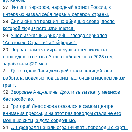
27.
Филипп Киркоров, народный артист России, в
интервью назвал себя первым рэпером страны.
28.
Сильнейшая реакция на обидные слова, после
которой люди часто извиняются.
29.
Ушёл из жизни Эрик дейн - звезда сериалов
"Анатомия Страсти" и "эйфория".
30.
Первая ракетка мира и лучшая теннисистка
прошедшего сезона Арина соболенко за 2025 год
заработала $30 млн.
31.
До того, как Лана дель рей стала певицей, она
работала моделью под своим настоящим именем лиззи
грант.
32.
Здоровье Анджелины Джоли вызывает у медиков
беспокойство.
33.
Григорий Лепс снова оказался в самом центре
внимания прессы, и на этот раз поводом стали не его
мощные хиты, а дела сердечные.
34.
С 1 февраля начали ограничивать переводы с карты