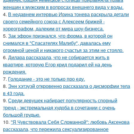
женщин к мужским в вопросах внешнего вида у воды.
4.
В недавнем интервью Ирина тонева раскрыла детали
своего семейного союза с Алексеем брижей -
хореографом, далеким от мира шоу-бизнеса.
5.
Зак эфрон признался, что форма, в которой он
снимался в "Спасателях Малибу", давалась ему
огромной ценой и никакого счастья за этим не стояло.
6.
Дилара рассказала, что не собирается жить в
квартире, которую Егор крид подарил ей на день
рождения.
7.
Голодание - это не только про еду.
8.
Энн хэтэуэй откровенно рассказала о дисморфии тела
в 43 года.
9.
Среди девушек набирает популярность спорный
тренд - экстремальная худоба в сочетании с очень
большой грудью.
10.
"Я Чувствовала Себя Сломанной": любовь Аксенова
рассказала, что пережила сексуализированное