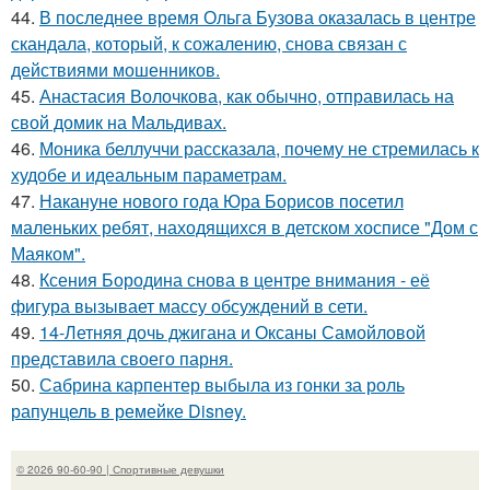
44.
В последнее время Ольга Бузова оказалась в центре
скандала, который, к сожалению, снова связан с
действиями мошенников.
45.
Анастасия Волочкова, как обычно, отправилась на
свой домик на Мальдивах.
46.
Моника беллуччи рассказала, почему не стремилась к
худобе и идеальным параметрам.
47.
Накануне нового года Юра Борисов посетил
маленьких ребят, находящихся в детском хосписе "Дом с
Маяком".
48.
Ксения Бородина снова в центре внимания - её
фигура вызывает массу обсуждений в сети.
49.
14-Летняя дочь джигана и Оксаны Самойловой
представила своего парня.
50.
Сабрина карпентер выбыла из гонки за роль
рапунцель в ремейке Disney.
© 2026 90-60-90 | Спортивные девушки