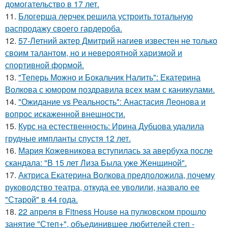
домогательство в 17 лет.
11.
Блогерша лерчек решила устроить тотальную
распродажу своего гардероба.
12.
57-Летний актер Дмитрий нагиев известен не только
своим талантом, но и невероятной харизмой и
спортивной формой.
13.
"Теперь Можно и Бокальчик Налить": Екатерина
Волкова с юмором поздравила всех мам с каникулами.
14.
"Ожидание vs Реальность": Анастасия Леонова и
вопрос искаженной внешности.
15.
Курс на естественность: Ирина Дубцова удалила
грудные импланты спустя 12 лет.
16.
Мария Кожевникова вступилась за авербуха после
скандала: "В 15 лет Лиза Была уже Женщиной".
17.
Актриса Екатерина Волкова предположила, почему
руководство театра, откуда ее уволили, назвало ее
"Старой" в 44 года.
18.
22 апреля в Fitness House на пулковском прошло
занятие "Степ+", объединившее любителей степ -