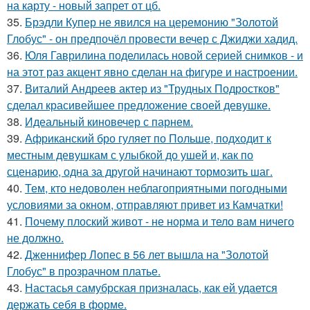
на карту - новый запрет от цб.
35.
Брэдли Купер не явился на церемонию "Золотой
Глобус" - он предпочёл провести вечер с Джиджи хадид.
36.
Юля Гаврилина поделилась новой серией снимков - и
на этот раз акцент явно сделан на фигуре и настроении.
37.
Виталий Андреев актер из "Трудных Подростков"
сделал красивейшее предложение своей девушке.
38.
Идеальный киновечер с парнем.
39.
Африканский бро гуляет по Польше, подходит к
местным девушкам с улыбкой до ушей и, как по
сценарию, одна за другой начинают тормозить шаг.
40.
Тем, кто недоволен неблагоприятными погодными
условиями за окном, отправляют привет из Камчатки!
41.
Почему плоский живот - не норма и тело вам ничего
не должно.
42.
Дженнифер Лопес в 56 лет вышла на "Золотой
Глобус" в прозрачном платье.
43.
Настасья самубрская призналась, как ей удается
держать себя в форме.