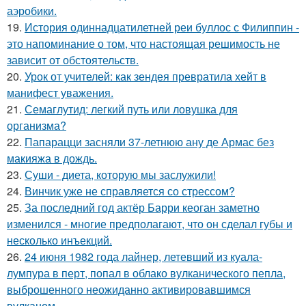
аэробики.
19.
История одиннадцатилетней реи буллос с Филиппин -
это напоминание о том, что настоящая решимость не
зависит от обстоятельств.
20.
Урок от учителей: как зендея превратила хейт в
манифест уважения.
21.
Семаглутид: легкий путь или ловушка для
организма?
22.
Папарацци засняли 37-летнюю ану де Армас без
макияжа в дождь.
23.
Суши - диета, которую мы заслужили!
24.
Винчик уже не справляется со стрессом?
25.
За последний год актёр Барри кеоган заметно
изменился - многие предполагают, что он сделал губы и
несколько инъекций.
26.
24 июня 1982 года лайнер, летевший из куала-
лумпура в перт, попал в облако вулканического пепла,
выброшенного неожиданно активировавшимся
вулканом.