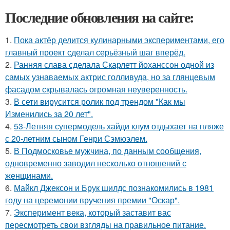
Последние обновления на сайте:
1.
Пока актёр делится кулинарными экспериментами, его
главный проект сделал серьёзный шаг вперёд.
2.
Ранняя слава сделала Скарлетт йоханссон одной из
самых узнаваемых актрис голливуда, но за глянцевым
фасадом скрывалась огромная неуверенность.
3.
В сети вирусится ролик под трендом "Как мы
Изменились за 20 лет".
4.
53-Летняя супермодель хайди клум отдыхает на пляже
с 20-летним сыном Генри Сэмюэлем.
5.
В Подмосковье мужчина, по данным сообщения,
одновременно заводил несколько отношений с
женщинами.
6.
Майкл Джексон и Брук шилдс познакомились в 1981
году на церемонии вручения премии "Оскар".
7.
Эксперимент века, который заставит вас
пересмотреть свои взгляды на правильное питание.