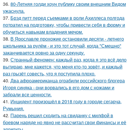
36.
80-Летняя голди хоун публику своим внешним Видом
ужаснула.
37.
Брэд питт перед съемками в роли Ахиллеса полгода
потратил на подготовку, чтобы привести себя в форму и
обучиться навыкам владения мечом.
38.
В Ярославле прохожие остановили десяти - летнего
школьника за рулём - и это тот случай, когда "Смешно"
заканчивается ровно за одну секунду.
39.
Странный феномен: каждый раз, когда я это всё дело
вытираю, мне кажется, что меня кто-то зовёт, и каждый
раз грызёт совесть, что я поступила плохо.
40.
Два афроамериканца ограбили российского блогера
Игоря синяка - они ворвались в его дом с ножами и
забрали все ценности.
41.
Инцидент произошёл в 2018 году в городе сегарча,
Румыния.
42.
Парень решил сходить на свиданку с милфой в
боевом наряде но явно не рассчитал свои финансы и её
аппетиты.