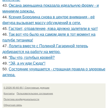
43.
Оксана акиньшина показала идеальную форму - и
минимум одежды.
44.
Ксения Бородина снова в центре внимания - её
фигура вызывает массу обсуждений в сети.
45.
Гастрит, отравление, язва дружно залетели в чат!
46.
Так вот что было на самом деле в тот момент на
палубе титаника!
47.
Лолита вместе с Полиной Гагариной теперь
добираются на работу на метро.
48.
"Вы что, голубых кровей?
49.
"Эй, а ну иди Сюда"!
50.
Состояние ухудшается - страшная правда о здоровье
актера.
© 2026 90-60-90 | Спортивные девушки
Контакты
Пользовательское соглашение
Политика конфидециальности
Обратная связь