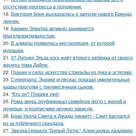
отсутствие прогресса в похудении.
18.
Виктория боня высказалась о запуске нового Бренда
лерчек.
19.
Кармен Электра активно занимается
благотворительностью:
20.
В алматы появилась инсталляция, от которой
мурашки.
21.
37-Летняя Эльза хоск ждёт второго ребёнка от своего
жениха тома Дейли.
22.
Грация и сила: искусство стрельбы из лука в эстетике.
23.
Суперпапа: Энрике иглесиас показал умилительные
кадры прогулки с трехмесячным сыном.
24.
"Кто он? Покажи уже!
25.
Рома зверь опубликовал семейное фото с женой и
дочерью, и подписчики дружно зависли.
26.
Брак Уилла Смита и Джады пинкетт - Смит распался
из-за публичного скандала.
27.
Звезда сериала "Белый Лотос" Александра даддарио