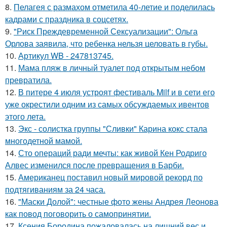
8.
Пелагея с размахом отметила 40-летие и поделилась
кадрами с праздника в соцсетях.
9.
"Риск Преждевременной Сексуализации": Ольга
Орлова заявила, что ребенка нельзя целовать в губы.
10.
Артикул WB - 247813745.
11.
Мама пляж в личный туалет под открытым небом
превратила.
12.
В питере 4 июля устроят фестиваль Milf и в сети его
уже окрестили одним из самых обсуждаемых ивентов
этого лета.
13.
Экс - солистка группы "Сливки" Карина кокс стала
многодетной мамой.
14.
Сто операций ради мечты: как живой Кен Родриго
Алвес изменился после превращения в Барби.
15.
Американец поставил новый мировой рекорд по
подтягиваниям за 24 часа.
16.
"Маски Долой": честные фото жены Андрея Леонова
как повод поговорить о самопринятии.
17.
Ксения Бородина пожаловалась на лишний вес и