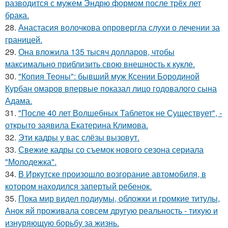
разводится с мужем Эндрю формом после трёх лет
брака.
28.
Анастасия волочкова опровергла слухи о лечении за
границей.
29.
Она вложила 135 тысяч долларов, чтобы
максимально приблизить свою внешность к кукле.
30.
"Копия Теоны": бывший муж Ксении Бородиной
Курбан омаров впервые показал лицо годовалого сына
Адама.
31.
"После 40 лет Волшебных Таблеток не Существует", -
открыто заявила Екатерина Климова.
32.
Эти кадры у вас слёзы вызовут.
33.
Свежие кадры со съемок нового сезона сериала
"Молодежка".
34.
В Иркутске произошло возгорание автомобиля, в
котором находился запертый ребенок.
35.
Пока мир видел подиумы, обложки и громкие титулы,
Анок яй проживала совсем другую реальность - тихую и
изнуряющую борьбу за жизнь.