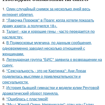
1.
Один случайный снимок за несколько дней весь
интернет облетел.
2.
"Лавочка Пороков" в Праге: когда хотели показать
драму азарта, а получился 18+.
3.
Талант - как и хорошие гены - часто передается по
наследству.
4.
В Подмосковье мужчина, по данным сообщения,
одновременно заводил несколько отношений с
женщинами.
5.
Легендарная группа "БИС" заявила о возвращении на
сцену.
6.
"Сексуальность - это не Картинка": Ани Лорак
поделилась мыслями о привлекательности и
сексуальности.
7.
История бывшей гимнастки и модели юлии Реутовой
драматический оборот приняла.
8.
"Ошиблась с пластикой!
9.
"Мы с Женой Очень Нервничали": отец иды Галич