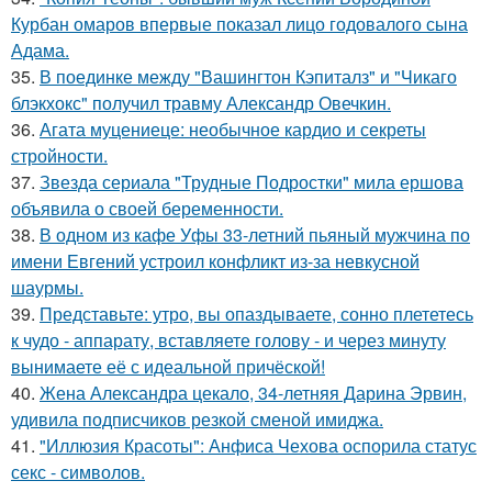
Курбан омаров впервые показал лицо годовалого сына
Адама.
35.
В поединке между "Вашингтон Кэпиталз" и "Чикаго
блэкхокс" получил травму Александр Овечкин.
36.
Агата муцениеце: необычное кардио и секреты
стройности.
37.
Звезда сериала "Трудные Подростки" мила ершова
объявила о своей беременности.
38.
В одном из кафе Уфы 33-летний пьяный мужчина по
имени Евгений устроил конфликт из-за невкусной
шаурмы.
39.
Представьте: утро, вы опаздываете, сонно плететесь
к чудо - аппарату, вставляете голову - и через минуту
вынимаете её с идеальной причёской!
40.
Жена Александра цекало, 34-летняя Дарина Эрвин,
удивила подписчиков резкой сменой имиджа.
41.
"Иллюзия Красоты": Анфиса Чехова оспорила статус
секс - символов.