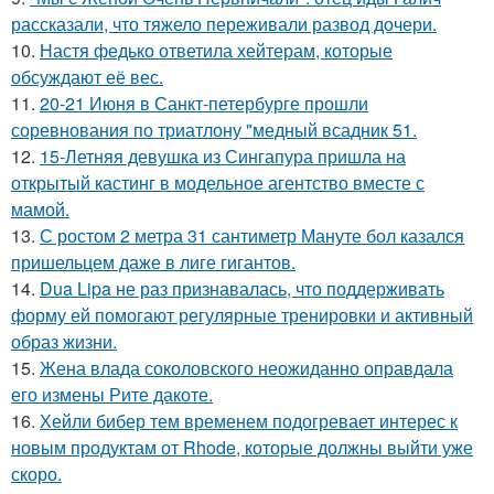
рассказали, что тяжело переживали развод дочери.
10.
Настя федько ответила хейтерам, которые
обсуждают её вес.
11.
20-21 Июня в Санкт-петербурге прошли
соревнования по триатлону "медный всадник 51.
12.
15-Летняя девушка из Сингапура пришла на
открытый кастинг в модельное агентство вместе с
мамой.
13.
С ростом 2 метра 31 сантиметр Мануте бол казался
пришельцем даже в лиге гигантов.
14.
Dua Lipa не раз признавалась, что поддерживать
форму ей помогают регулярные тренировки и активный
образ жизни.
15.
Жена влада соколовского неожиданно оправдала
его измены Рите дакоте.
16.
Хейли бибер тем временем подогревает интерес к
новым продуктам от Rhode, которые должны выйти уже
скоро.