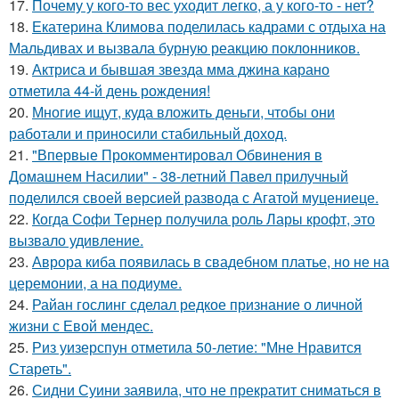
17.
Почему у кого-то вес уходит легко, а у кого-то - нет?
18.
Екатерина Климова поделилась кадрами с отдыха на
Мальдивах и вызвала бурную реакцию поклонников.
19.
Актриса и бывшая звезда мма джина карано
отметила 44-й день рождения!
20.
Многие ищут, куда вложить деньги, чтобы они
работали и приносили стабильный доход.
21.
"Впервые Прокомментировал Обвинения в
Домашнем Насилии" - 38-летний Павел прилучный
поделился своей версией развода с Агатой муцениеце.
22.
Когда Софи Тернер получила роль Лары крофт, это
вызвало удивление.
23.
Аврора киба появилась в свадебном платье, но не на
церемонии, а на подиуме.
24.
Райан гослинг сделал редкое признание о личной
жизни с Евой мендес.
25.
Риз уизерспун отметила 50-летие: "Мне Нравится
Стареть".
26.
Сидни Суини заявила, что не прекратит сниматься в