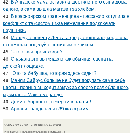
42.
В Ангарске мама оставила шестилетнего сына дома
одного, а сама вышла магазин за хлебом.
43.
В красноярском крае женщина - пассажир вступила в
конфликт с таксистом из-за нежелания подключать
наушники.
44.
Молодую невесту Лепса аврору стошнило, когда она
вспомнила поцелуй с пожилым женихом.
45.
"Что с ней происходит?
46.
Сначала это выглядело как обычная сцена на
детской площадке.
47.
"Это та бабушка, которая здесь сидит?
48.
Майли Сайрус больше не будет покупать сама себе
цветы - певица выходит замуж за своего возлюбленного,
музыканта Макса морандо.
49.
Днем в борцовке, вечером в платье!
50.
Ариана гранде весит 39 килограмм.
© 2026 90-60-90 | Спортивные девушки
Контакты
Пользовательское соглашение