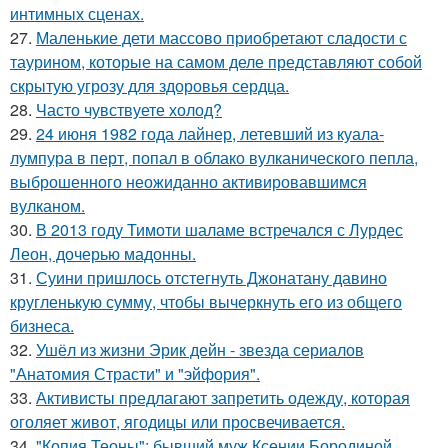
интимных сценах.
27.
Маленькие дети массово приобретают сладости с
таурином, которые на самом деле представляют собой
скрытую угрозу для здоровья сердца.
28.
Часто чувствуете холод?
29.
24 июня 1982 года лайнер, летевший из куала-
лумпура в перт, попал в облако вулканического пепла,
выброшенного неожиданно активировавшимся
вулканом.
30.
В 2013 году Тимоти шаламе встречался с Лурдес
Леон, дочерью мадонны.
31.
Суини пришлось отстегнуть Джонатану давино
кругленькую сумму, чтобы вычеркнуть его из общего
бизнеса.
32.
Ушёл из жизни Эрик дейн - звезда сериалов
"Анатомия Страсти" и "эйфория".
33.
Активисты предлагают запретить одежду, которая
оголяет живот, ягодицы или просвечивается.
34.
"Копия Теоны": бывший муж Ксении Бородиной