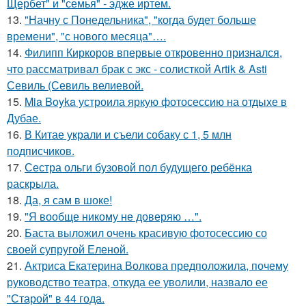
Щербет" и "семья" - эдже иртем.
13.
"Начну с Понедельника", "когда будет больше
времени", "с нового месяца"….
14.
Филипп Киркоров впервые откровенно признался,
что рассматривал брак с экс - солисткой Artik & Asti
Севиль (Севиль велиевой.
15.
Mia Boyka устроила яркую фотосессию на отдыхе в
Дубае.
16.
В Китае украли и съели собаку с 1, 5 млн
подписчиков.
17.
Сестра ольги бузовой пол будущего ребёнка
раскрыла.
18.
Да, я сам в шоке!
19.
"Я вообще никому не доверяю …".
20.
Баста выложил очень красивую фотосессию со
своей супругой Еленой.
21.
Актриса Екатерина Волкова предположила, почему
руководство театра, откуда ее уволили, назвало ее
"Старой" в 44 года.