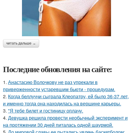
читать дальше →
Последние обновления на сайте:
1.
Анастасию Волочкову не раз упрекали в
приверженности устаревшим бьюти - процедурам.
2.
Когда беллуччи сыграла Клеопатру, ей было 36-37 лет,
и именно тогда она находилась на вершине карьеры.
3.
"Я тебе билет и гостиницу оплачу.
4.
Девушка решила провести необычный эксперимент и
на протяжении 30 дней питалась одной шаурмой.
5.
До мировой славы ее пытались увлечь баскетболом: