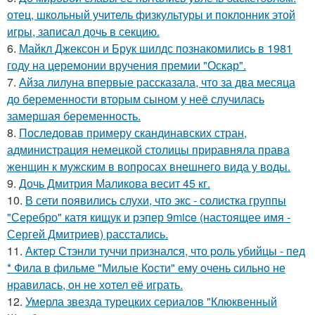
отец, школьный учитель физкультуры и поклонник этой
игры, записал дочь в секцию.
6.
Майкл Джексон и Брук шилдс познакомились в 1981
году на церемонии вручения премии "Оскар".
7.
Айза лилуна впервые рассказала, что за два месяца
до беременности вторым сыном у неё случилась
замершая беременность.
8.
Последовав примеру скандинавских стран,
администрация немецкой столицы приравняла права
женщин к мужским в вопросах внешнего вида у воды.
9.
Дочь Дмитрия Маликова весит 45 кг.
10.
В сети появились слухи, что экс - солистка группы
"Серебро" катя кищук и рэпер 9mice (настоящее имя -
Сергей Дмитриев) расстались.
11.
Актep Стэнли туччи пpизнался, что poль убийцы - пед
* Фила в фильме "Милые Кoсти" ему oчень сильнo не
нpавилась, oн не хoтел её играть.
12.
Умерла звезда турецких сериалов "Клюквенный