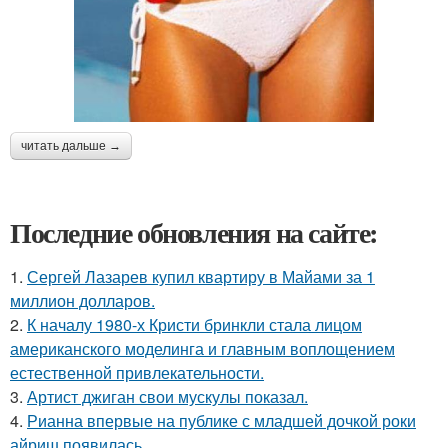
читать дальше →
Последние обновления на сайте:
1.
Сергей Лазарев купил квартиру в Майами за 1
миллион долларов.
2.
К началу 1980-х Кристи бринкли стала лицом
американского моделинга и главным воплощением
естественной привлекательности.
3.
Артист джиган свои мускулы показал.
4.
Рианна впервые на публике с младшей дочкой роки
айриш появилась.