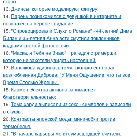
скоро.
13.
Джинсы, которые моделируют фигуру!
14.
Парень познакомился с девушкой в интернете и
позвал её на первое свидание.
15.
"Спровоцировали Слухи о Романе" - 44-летний Дима
Билан и 35-летняя Анна асти смутили поклонников
кадрами свежей фотосессии.
16.
"Маска, я Тебя не Знаю": трагедия стримерши,
которую не захотели увидеть настоящей.
17.
Волочкова удивилась тому, сколько ест новая
возлюбленная Диброва: "У Меня Ощущение, что ты все
Время Столько Жрешь".
18.
Кармен Электра активно занимается
благотворительностью:
19.
Тома харди выписали из секс - символов и записали
в скуфы.
20.
Контрасты японской моды: мини-юбки против
термобелья.
21.
"В начале карьеры меня сумасшедшей считали.