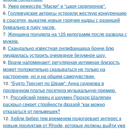
5.
Умер режиссёр "Маски" и "царя скорпионов".
6.
Голливудские актрисы устроили жесткую конкуренцию
в соцсетях, выкатив новые горячие кадры с разницей
буквально в пару часов.
7.
Женщина похудела на 125 килограмм после развода с
мужем.
8.
Скандально известная онлифанщица бонни блю
умудрилась устроить очередное безумное шоу.
9.
Врачи напоминают: регулярная интимная близость
может положительно сказываться не только на
настроении, но и на общем самочувствии.
10.
"Будто Треснет по Швам": Анна седокова в
прозрачном платье посетила музыкальную премию.
11.
Российский певец и шоумен Прохор Шаляпин
раскрыл секрет стройности фразой "как можно
отказаться от пельмешек?
12.
Хейли бибер тем временем подогревает интерес к
новым продуктам от Rhode, которые должны выйти уже