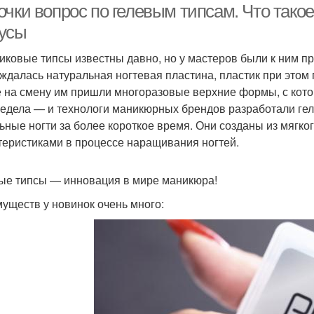
очки вопрос по гелевым типсам. Что тако
усы
иковые типсы известны давно, но у мастеров были к ним п
ждалась натуральная ногтевая пластина, пластик при этом 
 на смену им пришли многоразовые верхние формы, с кот
редела — и технологи маникюрных брендов разработали ге
ьные ногти за более короткое время. Они созданы из мягко
теристиками в процессе наращивания ногтей.
ые типсы — инновация в мире маникюра!
уществ у новинок очень много: