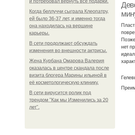
и потребовал вернуть все подарки.
Дев
Когда беллуччи сыграла Клеопатру,
мин
ей было 36-37 лет, и именно тогда
Пласт
она находилась на вершине
повре
карьеры.
Позже
В сети продолжают обсуждать
нет п
изменения во внешности актрисы.
идеал
харак
Жена Курбана Омарова Валерия
оказалась в центре скандала после
визита блогера Марины ильиной в
Гелев
её косметологическую клинику.
Преим
В сети вирусится ролик под
трендом "Как мы Изменились за 20
лет".