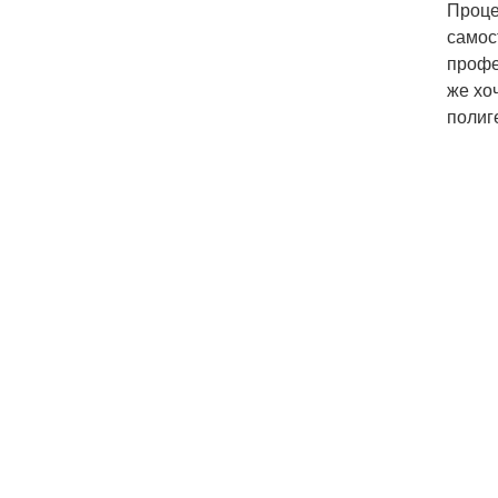
Проце
самос
профе
же хо
полиг