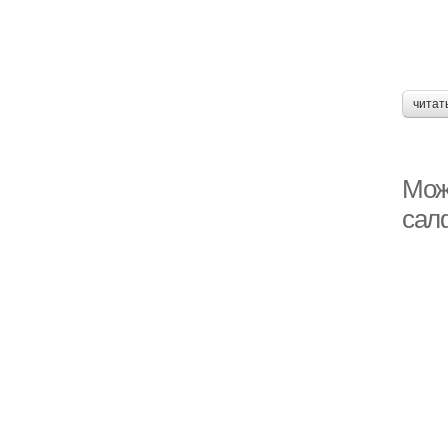
читат
Можн
сал