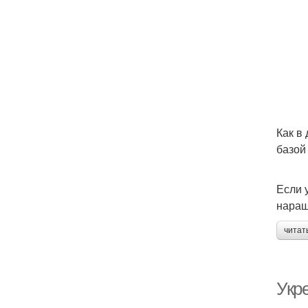
Как в
базой
Если 
наращ
читат
Укр