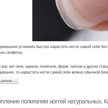
 домашних условиях быстро нарастить ногти самой себе бе
 на салфетку.
у вас нет геля, акрила, полигеля, форм, типсов и других с
ивания, то нарастить ногти самой себе можно обычной базо
ь дальше →
епление полигелем ногтей натуральных. К