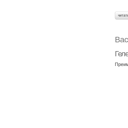
читат
Вас
Геле
Преим