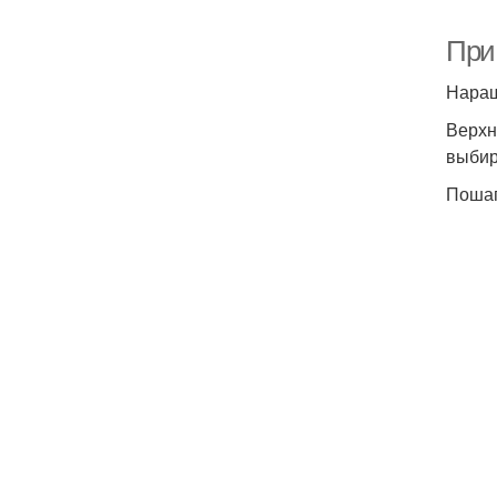
При
Наращ
Верхн
выбир
Пошаг