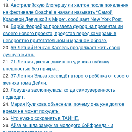
18.
Австралийскую блогершу ли халтон после появления
на фестивале Coachella начали называть "Самой
Красивой Девушкой в Мире", сообщает New York Post.
19.
Барби Феррейра произвела фурор на презентации
своего нового проекта, представ перед камерами в
невероятно притягательном и мрачном образе.
20.
59-Летний Венсан Кассель продолжает жить свою
лучшую жизнь.
21.
71-Летняя дженис дикинсон удивила публику
внешностью без прикрас.
22.
37-Летняя Эльза хоск ждёт второго ребёнка от своего
жениха тома Дейли.
23.
Ловушка захлопнулась: когда самоуверенность
подводит.
24.
Мария Куликова объяснила, почему она уже долгое
время не может похудеть.
25.
Что нужно сохранять в ТАЙНЕ.
26.
Айза вышла замуж за молодого бойфренда - и