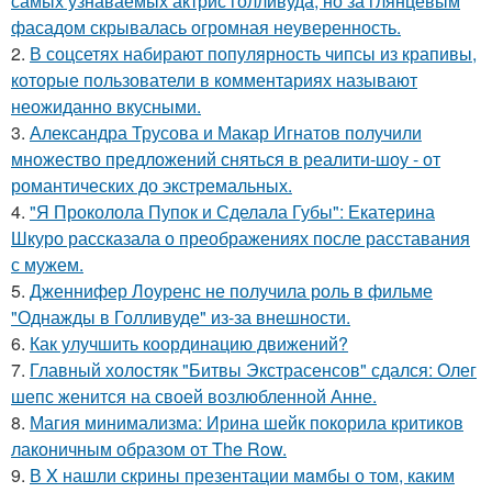
самых узнаваемых актрис голливуда, но за глянцевым
фасадом скрывалась огромная неуверенность.
2.
В соцсетях набирают популярность чипсы из крапивы,
которые пользователи в комментариях называют
неожиданно вкусными.
3.
Александра Трусова и Макар Игнатов получили
множество предложений сняться в реалити-шоу - от
романтических до экстремальных.
4.
"Я Проколола Пупок и Сделала Губы": Екатерина
Шкуро рассказала о преображениях после расставания
с мужем.
5.
Дженнифер Лоуренс не получила роль в фильме
"Однажды в Голливуде" из-за внешности.
6.
Как улучшить координацию движений?
7.
Главный холостяк "Битвы Экстрасенсов" сдался: Олег
шепс женится на своей возлюбленной Анне.
8.
Магия минимализма: Ирина шейк покорила критиков
лаконичным образом от The Row.
9.
В X нашли скрины презентации мaмбы о том, каким