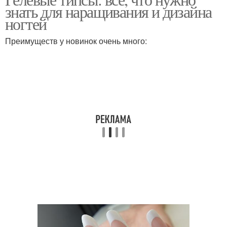
Жидкие типсы
знать для наращивания и дизайна
гелевые типсы
ногтей
Преимуществ у новинок очень много:
Наращивание на типсы