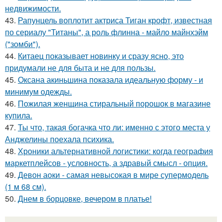
недвижимости.
43.
Рапунцель воплотит актриса Тиган крофт, известная
по сериалу "Титаны", а роль флинна - майло майнхэйм
("зомби").
44.
Китаец показывает новинку и сразу ясно, это
придумали не для быта и не для пользы.
45.
Оксана акиньшина показала идеальную форму - и
минимум одежды.
46.
Пожилая женщина стиральный порошок в магазине
купила.
47.
Ты что, такая богачка что ли: именно с этого места у
Анджелины поехала психика.
48.
Хроники альтернативной логистики: когда география
маркетплейсов - условность, а здравый смысл - опция.
49.
Девон аоки - самая невысокая в мире супермодель
(1 м 68 см).
50.
Днем в борцовке, вечером в платье!