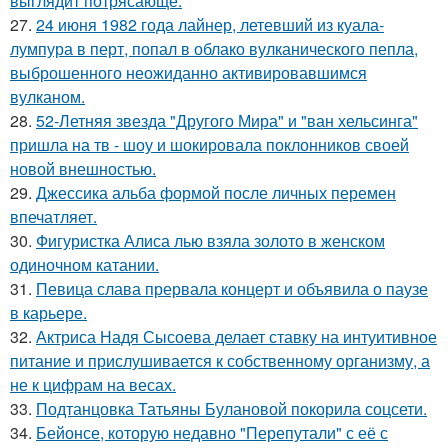
выглядит потрясающе.
27.
24 июня 1982 года лайнер, летевший из куала-
лумпура в перт, попал в облако вулканического пепла,
выброшенного неожиданно активировавшимся
вулканом.
28.
52-Летняя звезда "Другого Мира" и "ван хельсинга"
пришла на тв - шоу и шокировала поклонников своей
новой внешностью.
29.
Джессика альба формой после личных перемен
впечатляет.
30.
Фигуристка Алиса лью взяла золото в женском
одиночном катании.
31.
Певица слава прервала концерт и объявила о паузе
в карьере.
32.
Актриса Надя Сысоева делает ставку на интуитивное
питание и прислушивается к собственному организму, а
не к цифрам на весах.
33.
Подтанцовка Татьяны Булановой покорила соцсети.
34.
Бейонсе, которую недавно "Перепутали" с её с