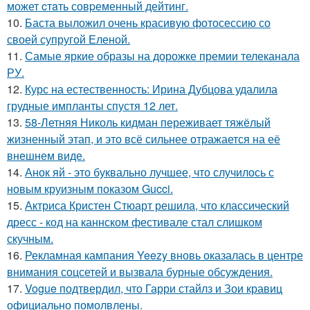
может cтaть совpеменный дейтинг.
10.
Баста выложил очень красивую фотосессию со
своей супругой Еленой.
11.
Самые яркие образы на дорожке премии телеканала
РУ.
12.
Курс на естественность: Ирина Дубцова удалила
грудные импланты спустя 12 лет.
13.
58-Летняя Николь кидман переживает тяжёлый
жизненный этап, и это всё сильнее отражается на её
внешнем виде.
14.
Анок яй - это буквально лучшее, что случилось с
новым круизным показом Gucci.
15.
Актриса Кристен Стюарт решила, что классический
дресс - код на каннском фестивале стал слишком
скучным.
16.
Рекламная кампания Yeezy вновь оказалась в центре
внимания соцсетей и вызвала бурные обсуждения.
17.
Vogue подтвердил, что Гарри стайлз и Зои кравиц
официально помолвлены.