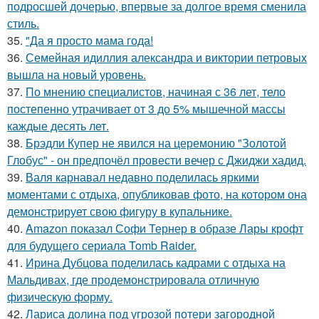
подросшей дочерью, впервые за долгое время сменила
стиль.
35.
"Да я просто мама года!
36.
Семейная идиллия александра и виктории петровых
вышла на новый уровень.
37.
По мнению специалистов, начиная с 36 лет, тело
постепенно утрачивает от 3 до 5% мышечной массы
каждые десять лет.
38.
Брэдли Купер не явился на церемонию "Золотой
Глобус" - он предпочёл провести вечер с Джиджи хадид.
39.
Валя карнавал недавно поделилась яркими
моментами с отдыха, опубликовав фото, на котором она
демонстрирует свою фигуру в купальнике.
40.
Amazon показал Софи Тернер в образе Лары крофт
для будущего сериала Tomb Raider.
41.
Ирина Дубцова поделилась кадрами с отдыха на
Мальдивах, где продемонстрировала отличную
физическую форму.
42.
Лариса долина под угрозой потери загородной