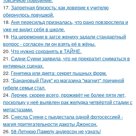
токсичное поведение.
17.
Запретная близость: как доверие к учителю
обернулось ловушкой.
18.
Аня пересильд призналась, что рано повзрослела и
уже не видит себя в школе.
19.
На церемонии в загсе жениху задали стандартный
вопрос - согласен ли он взять её в жёны.
20.
Что нужно сохранять в ТАЙНЕ.
21.
Сидни Суини заявила, что не прекратит сниматься в
интимных сценах.
22.
Генетика или диета: секрет пышных форм.
23.
"Банановый Паук" из магазина "магнит" причиной
гибели семьи стал.
24.
Лерчек, скорее всего, проживёт не более пяти лет,
поскольку у неё выявлен рак желудка четвёртой стадии с
метастазами.
25.
Снесла Суини с пьедестала одной фотосессией -
магия притягательности дакоты Джонсон.
26.
58-Летнюю Памелу андерсон не узнать!