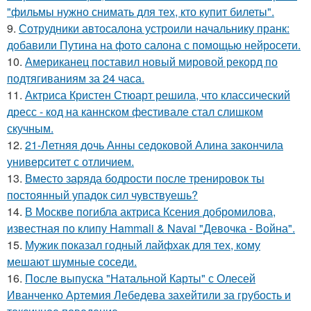
"фильмы нужно снимать для тех, кто купит билеты".
9.
Сотрудники автосалона устроили начальнику пранк:
добавили Путина на фото салона с помощью нейросети.
10.
Американец поставил новый мировой рекорд по
подтягиваниям за 24 часа.
11.
Актриса Кристен Стюарт решила, что классический
дресс - код на каннском фестивале стал слишком
скучным.
12.
21-Летняя дочь Анны седоковой Алина закончила
университет с отличием.
13.
Вместо заряда бодрости после тренировок ты
постоянный упадок сил чувствуешь?
14.
В Москве погибла актриса Ксения добромилова,
известная по клипу Hammali & Navai "Девочка - Война".
15.
Мужик показал годный лайфхак для тех, кому
мешают шумные соседи.
16.
После выпуска "Натальной Карты" с Олесей
Иванченко Артемия Лебедева захейтили за грубость и