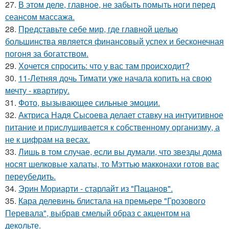
27.
В этом деле, главное, не забыть помыть ноги перед
сеансом массажа.
28.
Представьте себе мир, где главной целью
большинства является финансовый успех и бесконечная
погоня за богатством.
29.
Хочется спросить: что у вас там происходит?
30.
11-Летняя дочь Тимати уже начала копить на свою
мечту - квартиру.
31.
Фото, вызывающее сильные эмоции.
32.
Актриса Надя Сысоева делает ставку на интуитивное
питание и прислушивается к собственному организму, а
не к цифрам на весах.
33.
Лишь в том случае, если вы думали, что звезды дома
носят шелковые халаты, то Мэттью макконахи готов вас
переубедить.
34.
Эрин Мориарти - старлайт из "Пацанов".
35.
Кара делевинь блистала на премьере "Грозового
Перевала", выбрав смелый образ с акцентом на
декольте.