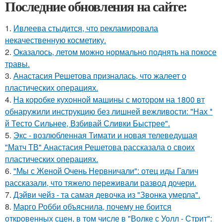
Последние обновления на сайте:
1.
Ивлеева стыдится, что рекламировала
некачественную косметику.
2.
Оказалось, летом можно нормально поднять на покосе
травы.
3.
Анастасия Решетова призналась, что жалеет о
пластических операциях.
4.
На коробке кухонной машины с мотором на 1800 вт
обнаружили инструкцию без лишней вежливости: "Нах *
й Тесто Сильнее, Взбивай Сливки Быстрее".
5.
Экс - возлюбленная Тимати и новая телеведущая
"Матч ТВ" Анастасия Решетова рассказала о своих
пластических операциях.
6.
"Мы с Женой Очень Нервничали": отец иды Галич
рассказали, что тяжело переживали развод дочери.
7.
Дэйви чейз - та самая девочка из "Звонка умерла".
8.
Марго Робби объяснила, почему не боится
откровенных сцен, в том числе в "Волке с Уолл - Стрит":