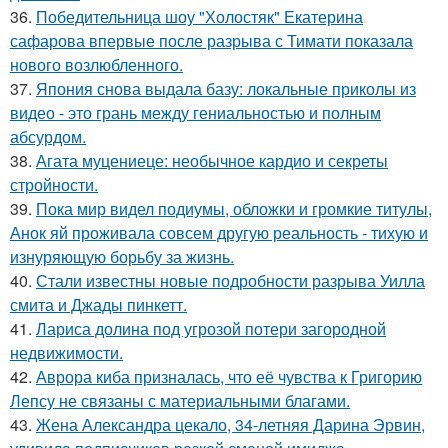
36.
Победительница шоу "Холостяк" Екатерина
сафарова впервые после разрыва с Тимати показала
нового возлюбленного.
37.
Япония снова выдала базу: локальные приколы из
видео - это грань между гениальностью и полным
абсурдом.
38.
Агата муцениеце: необычное кардио и секреты
стройности.
39.
Пока мир видел подиумы, обложки и громкие титулы,
Анок яй проживала совсем другую реальность - тихую и
изнуряющую борьбу за жизнь.
40.
Стали известны новые подробности разрыва Уилла
смита и Джады пинкетт.
41.
Лариса долина под угрозой потери загородной
недвижимости.
42.
Аврора киба призналась, что её чувства к Григорию
Лепсу не связаны с материальными благами.
43.
Жена Александра цекало, 34-летняя Дарина Эрвин,