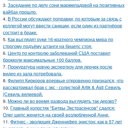
3.
Заседание по делу сони мармеладовой на позитивных
вайбах прошло.
4.
В России обсуждают поправки, по которым за связь с
коллегой могут ввести санкции, если один из партнёров
состоит в браке.
5.
Как выглядят руки 16-кратного чемпиона мира по
строгому подъёму штанги на бицепс стоя.
6.
Центр по контролю заболеваний США поставил
брокколи максимальные 100 баллов.
7.
Прокуратура новую экспертизу для лерчек после
видео из зала потребовала.
8.
Филипп Киркоров впервые откровенно признался, что
рассматривал брак с экс - солисткой Artik & Asti Севиль
(Севиль велиевой.
9.
Можно ли во время развода выглядеть так дерзко?
10.
Главный холостяк "Битвы Экстрасенсов" сдался:
Олег шепс женится на своей возлюбленной Анне.
11.
Фитнес - эволюция Дженнифер энистон: как в 57 лет