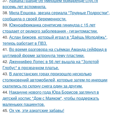
37.
Ариана гранде об умершем бойфренде спустя
восемь лет вспомнила.
38.
Мила Ершова, звезда сериала "Трудные Подростки",
сообщила о своей беременности.
39.
Южноафриканка сенетисив гининдза с 15 лет
страдает от редкого заболевания - гигантомастии.
40.
Аслан бижоев, который играл в "Даёшь Молодёжь",
теперь работает в ПВЗ.
41.
Во время разговора на съёмках Аманда сейфрид в
шутливой форме затронула тему пластики.
42.
Дженнифер Лопес в 56 лет вышла на "Золотой
Глобус" в прозрачном платье.
43.
В дагестанских горах произошло несколько
столкновений автомобилей, которые затем по инерции
скатились по склону снега один за другим.
44.
Накануне нового года Юра Борисов заглянул в
детский хоспис "Дом с Маяком", чтобы поддержать
маленьких пациентов.
45.
Ох уж, эти азиатские забавы!