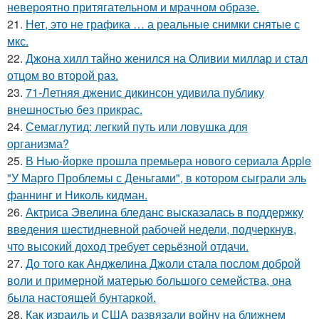
невероятно притягательном и мрачном образе.
21.
Нет, это не графика … а реальные снимки снятые с
мкс.
22.
Джона хилл тайно женился на Оливии миллар и стал
отцом во второй раз.
23.
71-Летняя дженис дикинсон удивила публику
внешностью без прикрас.
24.
Семаглутид: легкий путь или ловушка для
организма?
25.
В Нью-йорке прошла премьера нового сериала Apple
"У Марго Проблемы с Деньгами", в котором сыграли эль
фаннинг и Николь кидман.
26.
Актриса Эвелина бледанс высказалась в поддержку
введения шестидневной рабочей недели, подчеркнув,
что высокий доход требует серьёзной отдачи.
27.
До того как Анджелина Джоли стала послом доброй
воли и примерной матерью большого семейства, она
была настоящей бунтаркой.
28.
Как израиль и США развязали войну на ближнем