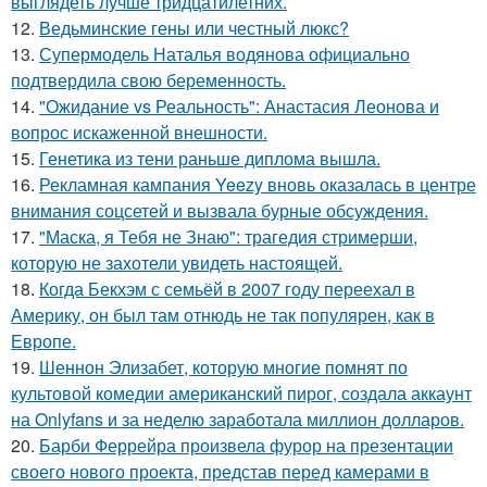
выглядеть лучше тридцатилетних.
12.
Ведьминские гены или честный люкс?
13.
Супермодель Наталья водянова официально
подтвердила свою беременность.
14.
"Ожидание vs Реальность": Анастасия Леонова и
вопрос искаженной внешности.
15.
Генетика из тени раньше диплома вышла.
16.
Рекламная кампания Yeezy вновь оказалась в центре
внимания соцсетей и вызвала бурные обсуждения.
17.
"Маска, я Тебя не Знаю": трагедия стримерши,
которую не захотели увидеть настоящей.
18.
Когда Бекхэм с семьёй в 2007 году переехал в
Америку, он был там отнюдь не так популярен, как в
Европе.
19.
Шеннон Элизабет, которую многие помнят по
культовой комедии американский пирог, создала аккаунт
на Onlyfans и за неделю заработала миллион долларов.
20.
Барби Феррейра произвела фурор на презентации
своего нового проекта, представ перед камерами в