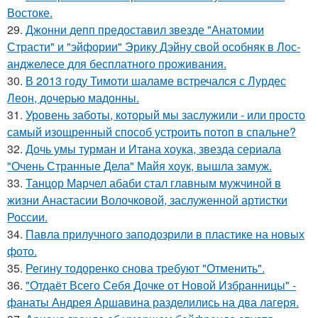
Востоке.
29.
Джонни депп предоставил звезде "Анатомии
Страсти" и "эйфории" Эрику Дэйну свой особняк в Лос-
анджелесе для бесплатного проживания.
30.
В 2013 году Тимоти шаламе встречался с Лурдес
Леон, дочерью мадонны.
31.
Уровень заботы, который мы заслужили - или просто
самый изощренный способ устроить потоп в спальне?
32.
Дочь умы турман и Итана хоука, звезда сериала
"Очень Странные Дела" Майя хоук, вышла замуж.
33.
Танцор Марчел абаби стал главным мужчиной в
жизни Анастасии Волочковой, заслуженной артистки
России.
34.
Павла прилучного заподозрили в пластике на новых
фото.
35.
Регину тодоренко снова требуют "Отменить".
36.
"Отдаёт Всего Себя Дочке от Новой Избранницы" -
фанаты Андрея Аршавина разделились на два лагеря.