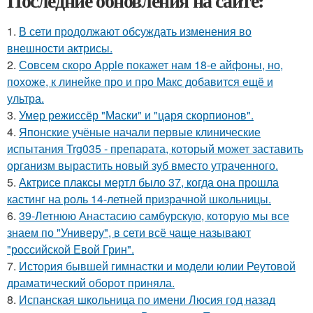
Последние обновления на сайте:
1.
В сети продолжают обсуждать изменения во
внешности актрисы.
2.
Совсем скоро Apple покажет нам 18-е айфоны, но,
похоже, к линейке про и про Макс добавится ещё и
ультра.
3.
Умер режиссёр "Маски" и "царя скорпионов".
4.
Японские учёные начали первые клинические
испытания Trg035 - препарата, который может заставить
организм вырастить новый зуб вместо утраченного.
5.
Актрисе плаксы мертл было 37, когда она прошла
кастинг на роль 14-летней призрачной школьницы.
6.
39-Летнюю Анастасию самбурскую, которую мы все
знаем по "Универу", в сети всё чаще называют
"российской Евой Грин".
7.
История бывшей гимнастки и модели юлии Реутовой
драматический оборот приняла.
8.
Испанская школьница по имени Люсия год назад