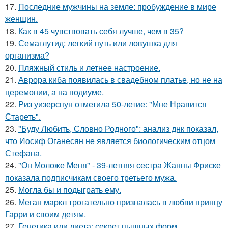
17.
Последние мужчины на земле: пробуждение в мире
женщин.
18.
Как в 45 чувствовать себя лучше, чем в 35?
19.
Семаглутид: легкий путь или ловушка для
организма?
20.
Пляжный стиль и летнее настроение.
21.
Аврора киба появилась в свадебном платье, но не на
церемонии, а на подиуме.
22.
Риз уизерспун отметила 50-летие: "Мне Нравится
Стареть".
23.
"Буду Любить, Словно Родного": анализ днк показал,
что Иосиф Оганесян не является биологическим отцом
Стефана.
24.
"Он Моложе Меня" - 39-летняя сестра Жанны Фриске
показала подписчикам своего третьего мужа.
25.
Могла бы и подыграть ему.
26.
Меган маркл трогательно призналась в любви принцу
Гарри и своим детям.
27.
Генетика или диета: секрет пышных форм.