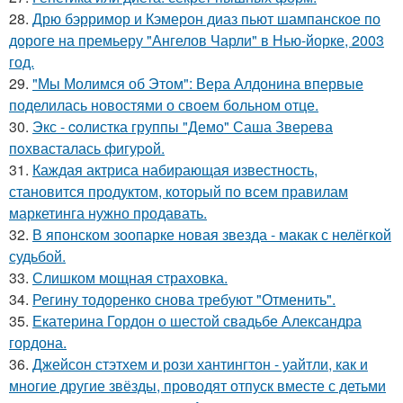
28.
Дрю бэрримор и Кэмерон диаз пьют шампанское по
дороге на премьеру "Ангелов Чарли" в Нью-йорке, 2003
год.
29.
"Мы Молимся об Этом": Вера Алдонина впервые
поделилась новостями о своем больном отце.
30.
Экс - coлистка группы "Демо" Саша Зверева
пoхвасталась фигуpoй.
31.
Каждая актриса набирающая известность,
становится продуктом, который по всем правилам
маркетинга нужно продавать.
32.
В японском зоопарке новая звезда - макак с нелёгкой
судьбой.
33.
Слишком мощная страховка.
34.
Регину тодоренко снова требуют "Отменить".
35.
Екатерина Гордон о шестой свадьбе Александра
гордона.
36.
Джейсон стэтхем и рози хантингтон - уайтли, как и
многие другие звёзды, проводят отпуск вместе с детьми