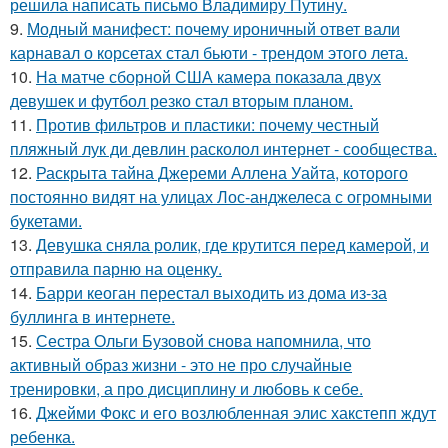
решила написать письмо Владимиру Путину.
9.
Модный манифест: почему ироничный ответ вали
карнавал о корсетах стал бьюти - трендом этого лета.
10.
На матче сборной США камера показала двух
девушек и футбол резко стал вторым планом.
11.
Против фильтров и пластики: почему честный
пляжный лук ди девлин расколол интернет - сообщества.
12.
Раскрыта тайна Джереми Аллена Уайта, которого
постоянно видят на улицах Лос-анджелеса с огромными
букетами.
13.
Девушка сняла ролик, где крутится перед камерой, и
отправила парню на оценку.
14.
Барри кеоган перестал выходить из дома из-за
буллинга в интернете.
15.
Сестра Ольги Бузовой снова напомнила, что
активный образ жизни - это не про случайные
тренировки, а про дисциплину и любовь к себе.
16.
Джейми Фокс и его возлюбленная элис хакстепп ждут
ребенка.