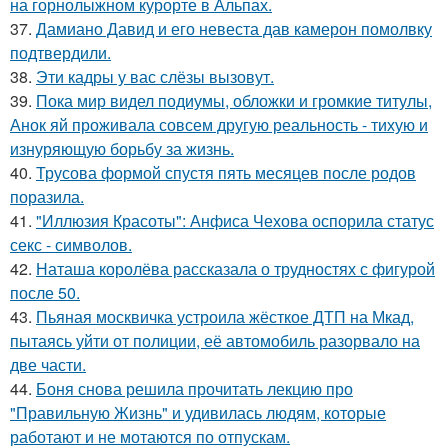
на горнолыжном курорте в Альпах.
37.
Дамиано Давид и его невеста дав камерон помолвку
подтвердили.
38.
Эти кадры у вас слёзы вызовут.
39.
Пока мир видел подиумы, обложки и громкие титулы,
Анок яй проживала совсем другую реальность - тихую и
изнуряющую борьбу за жизнь.
40.
Трусова формой спустя пять месяцев после родов
поразила.
41.
"Иллюзия Красоты": Анфиса Чехова оспорила статус
секс - символов.
42.
Наташа королёва рассказала о трудностях с фигурой
после 50.
43.
Пьяная москвичка устроила жёсткое ДТП на Мкад,
пытаясь уйти от полиции, её автомобиль разорвало на
две части.
44.
Боня снова решила прочитать лекцию про
"Правильную Жизнь" и удивилась людям, которые
работают и не мотаются по отпускам.