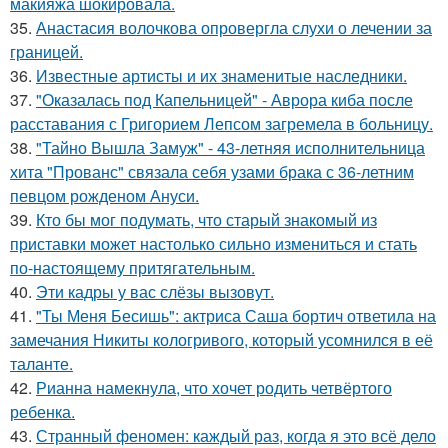
макияжа шокировала.
35.
Анастасия волочкова опровергла слухи о лечении за
границей.
36.
Известные артисты и их знаменитые наследники.
37.
"Оказалась под Капельницей" - Аврора киба после
расставания с Григорием Лепсом загремела в больницу.
38.
"Тайно Вышла Замуж" - 43-летняя исполнительница
хита "Прованс" связала себя узами брака с 36-летним
певцом рожденом Ануси.
39.
Кто бы мог подумать, что старый знакомый из
приставки может настолько сильно измениться и стать
по-настоящему притягательным.
40.
Эти кадры у вас слёзы вызовут.
41.
"Ты Меня Бесишь": актриса Саша бортич ответила на
замечания Никиты кологривого, который усомнился в её
таланте.
42.
Рианна намекнула, что хочет родить четвёртого
ребенка.
43.
Странный феномен: каждый раз, когда я это всё дело