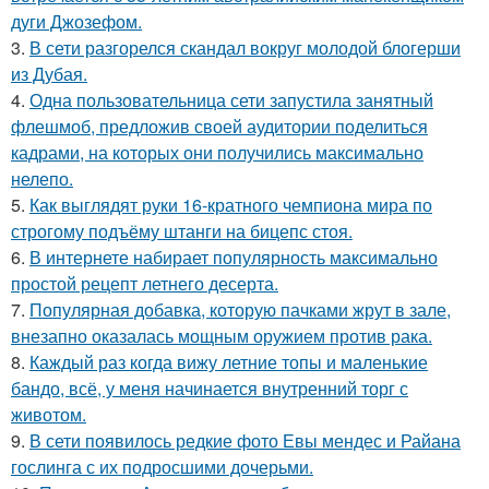
дуги Джозефом.
3.
В сети разгорелся скандал вокруг молодой блогерши
из Дубая.
4.
Одна пользовательница сети запустила занятный
флешмоб, предложив своей аудитории поделиться
кадрами, на которых они получились максимально
нелепо.
5.
Как выглядят руки 16-кратного чемпиона мира по
строгому подъёму штанги на бицепс стоя.
6.
В интернете набирает популярность максимально
простой рецепт летнего десерта.
7.
Популярная добавка, которую пачками жрут в зале,
внезапно оказалась мощным оружием против рака.
8.
Каждый раз когда вижу летние топы и маленькие
бандо, всё, у меня начинается внутренний торг с
животом.
9.
В сети появилось редкие фото Евы мендес и Райана
гослинга с их подросшими дочерьми.