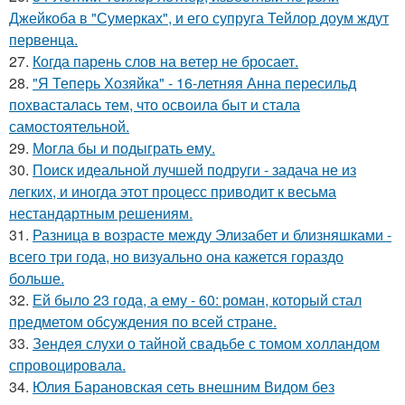
Джейкоба в "Сумерках", и его супруга Тейлор доум ждут
первенца.
27.
Когда парень слов на ветер не бросает.
28.
"Я Теперь Хозяйка" - 16-летняя Анна пересильд
похвасталась тем, что освоила быт и стала
самостоятельной.
29.
Могла бы и подыграть ему.
30.
Поиск идеальной лучшей подруги - задача не из
легких, и иногда этот процесс приводит к весьма
нестандартным решениям.
31.
Разница в возрасте между Элизабет и близняшками -
всего три года, но визуально она кажется гораздо
больше.
32.
Ей было 23 года, а ему - 60: роман, который стал
предметом обсуждения по всей стране.
33.
Зендея слухи о тайной свадьбе с томом холландом
спровоцировала.
34.
Юлия Барановская сеть внешним Видом без