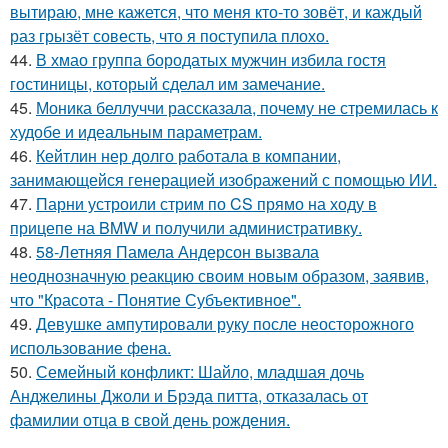
вытираю, мне кажется, что меня кто-то зовёт, и каждый
раз грызёт совесть, что я поступила плохо.
44.
В хмао группа бородатых мужчин избила гостя
гостиницы, который сделал им замечание.
45.
Моника беллуччи рассказала, почему не стремилась к
худобе и идеальным параметрам.
46.
Кейтлин нер долго работала в компании,
занимающейся генерацией изображений с помощью ИИ.
47.
Парни устроили стрим по CS прямо на ходу в
прицепе на BMW и получили административку.
48.
58-Летняя Памела Андерсон вызвала
неоднозначную реакцию своим новым образом, заявив,
что "Красота - Понятие Субъективное".
49.
Девушке ампутировали руку после неосторожного
использование фена.
50.
Семейный конфликт: Шайло, младшая дочь
Анджелины Джоли и Брэда питта, отказалась от
фамилии отца в свой день рождения.