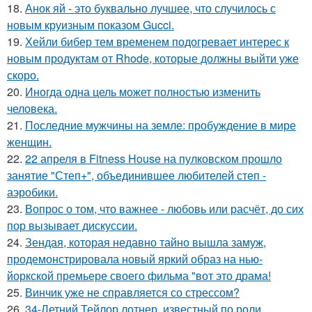
18.
Анок яй - это буквально лучшее, что случилось с
новым круизным показом Gucci.
19.
Хейли бибер тем временем подогревает интерес к
новым продуктам от Rhode, которые должны выйти уже
скоро.
20.
Иногда одна цель может полностью изменить
человека.
21.
Последние мужчины на земле: пробуждение в мире
женщин.
22.
22 апреля в Fitness House на пулковском прошло
занятие "Степ+", объединившее любителей степ -
аэробики.
23.
Вопрос о том, что важнее - любовь или расчёт, до сих
пор вызывает дискуссии.
24.
Зендая, которая недавно тайно вышла замуж,
продемонстрировала новый яркий образ на нью-
йоркской премьере своего фильма "вот это драма!
25.
Винчик уже не справляется со стрессом?
26.
34-Летний Тейлор лотнер, известный по роли