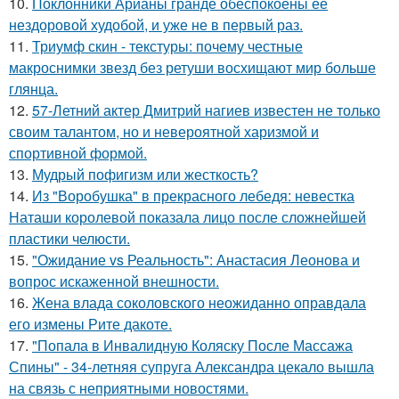
10.
Поклонники Арианы гранде обеспокоены ее
нездоровой худобой, и уже не в первый раз.
11.
Триумф скин - текстуры: почему честные
макроснимки звезд без ретуши восхищают мир больше
глянца.
12.
57-Летний актер Дмитрий нагиев известен не только
своим талантом, но и невероятной харизмой и
спортивной формой.
13.
Мудрый пофигизм или жесткость?
14.
Из "Воробушка" в прекрасного лебедя: невестка
Наташи королевой показала лицо после сложнейшей
пластики челюсти.
15.
"Ожидание vs Реальность": Анастасия Леонова и
вопрос искаженной внешности.
16.
Жена влада соколовского неожиданно оправдала
его измены Рите дакоте.
17.
"Попала в Инвалидную Коляску После Массажа
Спины" - 34-летняя супруга Александра цекало вышла
на связь с неприятными новостями.