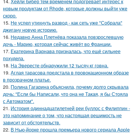
14.
Хейли бибер тем временем подогревает интерес к
новым продуктам от Rhode, которые должны выйти уже
скоро.
15.
Не успел утихнуть развод - как сеть уже "Собрала"
джигану новую историю.
16.
Недавно Анна Плетнёва показала повзрослевшую
дочь - Марию, которая сейчас живёт во Франции.
17.
Екатерина Варнава призналась, что ещё сильнее
похудела.
18.
На Эвересте обнаружили 12 тысяч кг говна.
19.
Аглая тарасова предстала в провокационном образе
в прозрачном платье.
20.
Полина Гагарина объяснила, почему долго скрывала
дочь: "Если бы Написали, что она не Такая, я бы Стояла
с Автоматом".
21.
История одиннадцатилетней реи буллос с Филиппин -
это напоминание о том, что настоящая решимость не
зависит от обстоятельств.
22.
В Нью-йорке прошла премьера нового сериала Apple