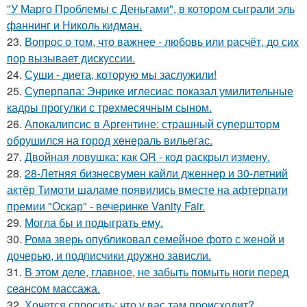
"У Марго Проблемы с Деньгами", в котором сыграли эль
фаннинг и Николь кидман.
23.
Вопрос о том, что важнее - любовь или расчёт, до сих
пор вызывает дискуссии.
24.
Суши - диета, которую мы заслужили!
25.
Суперпапа: Энрике иглесиас показал умилительные
кадры прогулки с трехмесячным сыном.
26.
Апокалипсис в Аргентине: страшный супершторм
обрушился на город хенераль вильегас.
27.
Двойная ловушка: как QR - код раскрыл измену.
28.
28-Летняя бизнесвумен кайли дженнер и 30-летний
актёр Тимоти шаламе появились вместе на афтерпати
премии "Оскар" - вечеринке Vanity Fair.
29.
Могла бы и подыграть ему.
30.
Рома зверь опубликовал семейное фото с женой и
дочерью, и подписчики дружно зависли.
31.
В этом деле, главное, не забыть помыть ноги перед
сеансом массажа.
32.
Хочется спросить: что у вас там происходит?