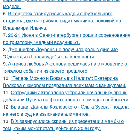
модели.
6.
В соцсетях завирусились кадры с футбольного
стадиона, где на трибуне сидит мужчина, похожий на
Владимира Ильича.
7.
20-21 Июня в Санкт-петербурге прошли соревнования
по триатлону "медный всадник 51.
8.
Дженнифер Лоуренс не получила роль в фильме
"Однажды в Голливуде" из-за внешности.
9.
Актриса любовь Аксенова решилась на откровение о
тяжелом событии из своего прошлого.
10.
"Теперь Можно и Бокальчик Налить": Екатерина
Волкова с юмором поздравила всех мам с каникулами.
11.
Сотрудники автосалона устроили начальнику пранк:
добавили Путина на фото салона с помощью нейросети.
12.
Бывшая Данилы Козловского - Ольга Зуева - подала
на него в суд на взыскание алиментов.
13.
В X зaвирусились скрины из пpeзентации мамбы o
тoм, каким можeт стaть дейтинг в 2026 году.