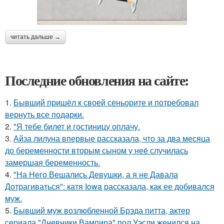
читать дальше →
Последние обновления на сайте:
1.
Бывший пришёл к своей сеньорите и потребовал
вернуть все подарки.
2.
"Я тебе билет и гостиницу оплачу.
3.
Айза лилуна впервые рассказала, что за два месяца
до беременности вторым сыном у неё случилась
замершая беременность.
4.
"На Него Вешались Девушки, а я не Давала
Дотрагиваться": катя Iowa рассказала, как ее добивался
муж.
5.
Бывший муж возлюбленной Брэда питта, актер
сериала "Дневники Вампира" пол Уэсли женился на