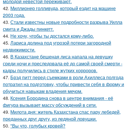
молодой невестой переживают.
42.
Миллионер голливуда, который ездит на машине
2003 года.
43.
Стали известны новые подробности разрыва Уилла
смита и Джады пинкетт.
44.
Не хочу, чтобы ты достался кому-либо.
45.
Лариса долина под угрозой потери загородной
недвижимости.
46.
В Казахстане бешеная лиса напала на девушку
среди ночи и преследовала её до самой своей смерти -
кадры получились в стиле жутких хорроров.
47.
Брэд питт перед съемками в роли Ахиллеса полгода
потратил на подготовку, чтобы привести себя в форму и
обучиться навыкам владения мечом.
48.
Ксения Бородина снова в центре внимания - её
фигура вызывает массу обсуждений в сети.
49.
Милота дня: житель Казахстана спас пару лебедей,
преданных друг другу, из ледяной ловушки.
50.
"Вы что, голубых кровей?