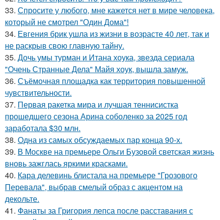
33.
Спросите у любого, мне кажется нет в мире человека,
который не смотрел "Один Дома"!
34.
Евгения брик ушла из жизни в возрасте 40 лет, так и
не раскрыв свою главную тайну.
35.
Дочь умы турман и Итана хоука, звезда сериала
"Очень Странные Дела" Майя хоук, вышла замуж.
36.
Съёмочная площадка как территория повышенной
чувствительности.
37.
Первая ракетка мира и лучшая теннисистка
прошедшего сезона Арина соболенко за 2025 год
заработала $30 млн.
38.
Одна из самых обсуждаемых пар конца 90-х.
39.
В Москве на премьере Ольги Бузовой светская жизнь
вновь зажглась яркими красками.
40.
Кара делевинь блистала на премьере "Грозового
Перевала", выбрав смелый образ с акцентом на
декольте.
41.
Фанаты за Григория лепса после расставания с