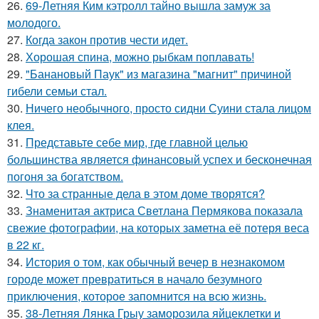
26.
69-Летняя Ким кэтролл тайно вышла замуж за
молодого.
27.
Когда закон против чести идет.
28.
Хорошая спина, можно рыбкам поплавать!
29.
"Банановый Паук" из магазина "магнит" причиной
гибели семьи стал.
30.
Ничего необычного, просто сидни Суини стала лицом
клея.
31.
Представьте себе мир, где главной целью
большинства является финансовый успех и бесконечная
погоня за богатством.
32.
Что за странные дела в этом доме творятся?
33.
Знаменитая актриса Светлана Пермякова показала
свежие фотографии, на которых заметна её потеря веса
в 22 кг.
34.
История о том, как обычный вечер в незнакомом
городе может превратиться в начало безумного
приключения, которое запомнится на всю жизнь.
35.
38-Летняя Лянка Грыу заморозила яйцеклетки и