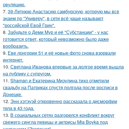
овуляцию.
7.
39-Летнюю Анастасию самбурскую, которую мы все
знаем по "Универу", в сети всё чаще называют
"российской Евой Грин".
8.
Забудьте о Деми Мур и её "Субстанции" - у нас
готовится ответ, который невозможно было даже
вообразить.
9.
Еве лонгории 51 и её новые фото снова взорвали
интернет.
10.
Светлана Иванова впервые за долгое время вышла
на публику с супругом.
11.
Shaman и Екатерина Мизулина тихо отметили
свадьбу на Патриках спустя полгода после росписи в
Донецке.
12.
Энн хэтэуэй откровенно рассказала о дисморфии
тела в 43 года.
13.
В социальных сетях разгорелся конфликт вокруг
свежего сингла певицы и актрисы Mia Boyka под
названием "Экспонат".