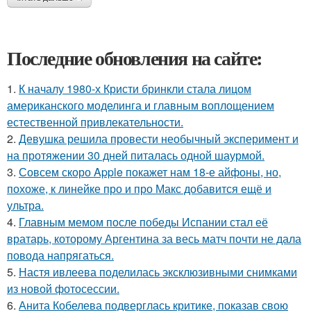
Последние обновления на сайте:
1.
К началу 1980-х Кристи бринкли стала лицом
американского моделинга и главным воплощением
естественной привлекательности.
2.
Девушка решила провести необычный эксперимент и
на протяжении 30 дней питалась одной шаурмой.
3.
Совсем скоро Apple покажет нам 18-е айфоны, но,
похоже, к линейке про и про Макс добавится ещё и
ультра.
4.
Главным мемом после победы Испании стал её
вратарь, которому Аргентина за весь матч почти не дала
повода напрягаться.
5.
Настя ивлеева поделилась эксклюзивными снимками
из новой фотосессии.
6.
Анита Кобелева подверглась критике, показав свою