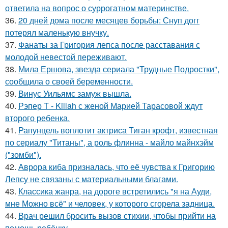
ответила на вопрос о суррогатном материнстве.
36.
20 дней дома после месяцев борьбы: Снуп догг
потерял маленькую внучку.
37.
Фанаты за Григория лепса после расставания с
молодой невестой переживают.
38.
Мила Ершова, звезда сериала "Трудные Подростки",
сообщила о своей беременности.
39.
Винус Уильямс замуж вышла.
40.
Рэпер T - Killah с женой Марией Тарасовой ждут
второго ребенка.
41.
Рапунцель воплотит актриса Тиган крофт, известная
по сериалу "Титаны", а роль флинна - майло майнхэйм
("зомби").
42.
Аврора киба призналась, что её чувства к Григорию
Лепсу не связаны с материальными благами.
43.
Классика жанра, на дороге встретились "я на Ауди,
мне Можно всё" и человек, у которого сгорела задница.
44.
Врач решил бросить вызов стихии, чтобы прийти на
помощь ребёнку.