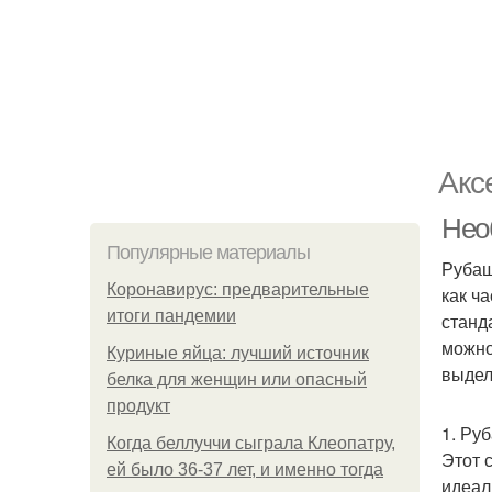
Акс
Нео
Популярные материалы
Рубаш
Коронавирус: предварительные
как ч
итоги пандемии
станд
можно
Куриные яйца: лучший источник
выдел
белка для женщин или опасный
продукт
1. Ру
Когда беллуччи сыграла Клеопатру,
Этот 
ей было 36-37 лет, и именно тогда
идеал