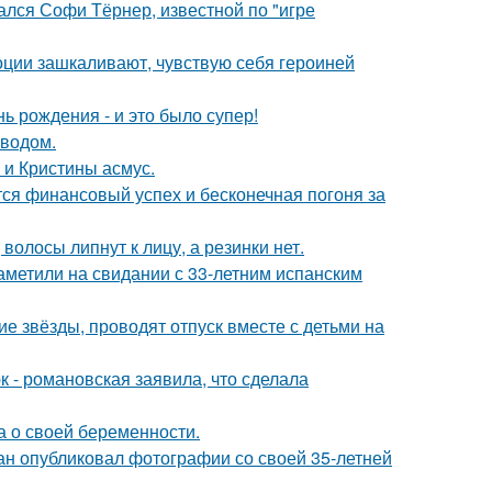
ался Софи Тёрнер, известной по "игре
моции зашкаливают, чувствую себя героиней
ь рождения - и это было супер!
оводом.
 и Кристины асмус.
тся финансовый успех и бесконечная погоня за
волосы липнут к лицу, а резинки нет.
заметили на свидании с 33-летним испанским
гие звёзды, проводят отпуск вместе с детьми на
 - романовская заявила, что сделала
а о своей беременности.
ан опубликовал фотографии со своей 35-летней