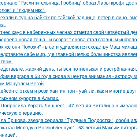
сериале "Расхитительница Гробниц" образ Лары крофт дост
олов" и "людям икс".
ехали в тур на байках по тайской заднице, ветер в лицо, э
ка.
тнес хаус в набережных челнах отметил свой четвёртый ден
бероева новая тёща - и возраст снова стал главным инфоп
ак же они Похожи" - в сети удивляются сходству Маш милаш
едставьте себе мир, где главной целью большинства являе
ством.
едставьте, жаркий день, ты вся потненькая и растрёпанная, 
фия вергара в 53 года снова в центре внимания - актрису 
ом Мануэлем Вегой.
ейсон стэтхем и рози хантингтон - уайтли, как и многие дру
лыжном курорте в Альпах.
 Попросила Убрать Лишнее" - 47-летняя Виталина цымбалюк
ическую операцию.
ла Ершова, звезда сериала "Трудные Подростки", сообщил
оказал Молодую Возлюбленную" - 53-летний Максим виторг
нницей.