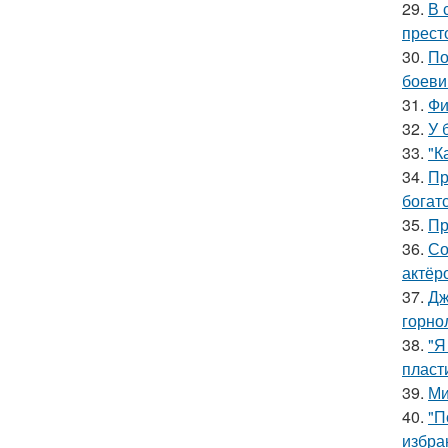
29.
В 
прест
30.
По
боеви
31.
Фи
32.
У 
33.
"К
34.
Пр
богат
35.
Пр
36.
Со
актёр
37.
Дж
горно
38.
"Я
пласт
39.
Ми
40.
"П
избра