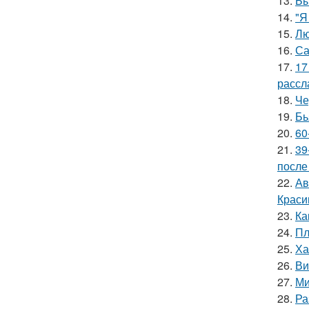
13.
Бы
14.
"Я
15.
Лю
16.
Са
17.
17
рассл
18.
Че
19.
Бь
20.
60
21.
39
после
22.
Ав
Краси
23.
Ка
24.
Пл
25.
Ха
26.
Ви
27.
Ми
28.
Ра