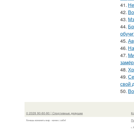
41.
Не
42.
Во
43.
Мэ
44.
Бр
обучи
45.
Ав
46.
На
47.
Ми
замёр
48.
Хр
49.
Се
свой 
50.
Во
© 2026 90-60-90 | Спортивные девушки
К
П
Хочешь изменить мир - начни с себя!
г.