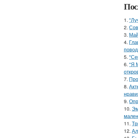
Пос
1.
"Лу
2.
Сов
3.
Май
4.
Гла
повод
5.
"Се
6.
"Я 
откро
7.
Про
8.
Акт
нpавил
9.
Опр
10.
Эм
мален
11.
Тр
12.
Ал