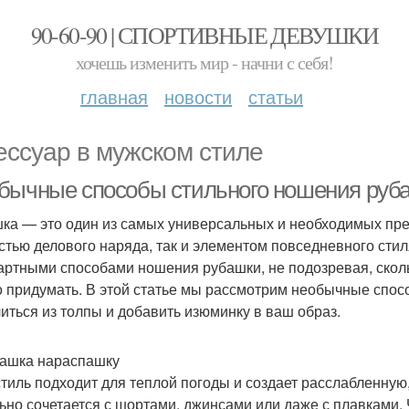
90-60-90 | СПОРТИВНЫЕ ДЕВУШКИ
хочешь изменить мир - начни с себя!
главная
новости
статьи
ессуар в мужском стиле
бычные способы стильного ношения руб
ка — это один из самых универсальных и необходимых пре
астью делового наряда, так и элементом повседневного ст
артными способами ношения рубашки, не подозревая, скол
 придумать. В этой статье мы рассмотрим необычные спос
иться из толпы и добавить изюминку в ваш образ.
башка нараспашку
стиль подходит для теплой погоды и создает расслабленну
ьно сочетается с шортами, джинсами или даже с плавками.