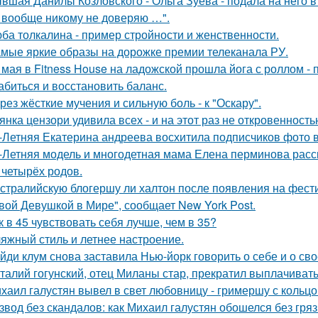
вшая Данилы Козловского - Ольга Зуева - подала на него в
 вообще никому не доверяю …".
ба толкалина - пример стройности и женственности.
мые яркие образы на дорожке премии телеканала РУ.
 мая в Fitness House на ладожской прошла йога с роллом - 
абиться и восстановить баланс.
рез жёсткие мучения и сильную боль - к "Оскару".
янка цензори удивила всех - и на этот раз не откровенность
-Летняя Екатерина андреева восхитила подписчиков фото в
-Летняя модель и многодетная мама Елена перминова расск
 четырёх родов.
стралийскую блогершу ли халтон после появления на фест
вой Девушкой в Мире", сообщает New York Post.
к в 45 чувствовать себя лучше, чем в 35?
яжный стиль и летнее настроение.
йди клум снова заставила Нью-йорк говорить о себе и о сво
талий гогунский, отец Миланы стар, прекратил выплачиват
хаил галустян вывел в свет любовницу - гримершу с кольцо
звод без скандалов: как Михаил галустян обошелся без гряз