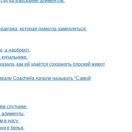
 суд на взыскание алиментов.
практика, которая помогла замедлиться,
ю, а наоборот.
 купальнике.
азала, как ей удаётся сохранять плоский живот
ивале Coachella начали называть "Самой
ём спутнике.
ь алименты.
м в носу.
ного белья.