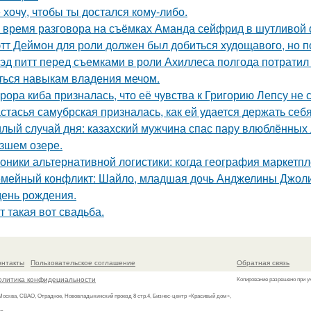
 хочу, чтобы ты достался кому-либо.
 время разговора на съёмках Аманда сейфрид в шутливой 
тт Деймон для роли должен был добиться худощавого, но 
эд питт перед съемками в роли Ахиллеса полгода потратил 
ться навыкам владения мечом.
рора киба призналась, что её чувства к Григорию Лепсу не
стасья самубрская призналась, как ей удается держать себ
лый случай дня: казахский мужчина спас пару влюблённых 
зшем озере.
оники альтернативной логистики: когда география маркетпле
мейный конфликт: Шайло, младшая дочь Анджелины Джоли и
день рождения.
т такая вот свадьба.
онтакты
Пользовательское соглашение
Обратная связь
олитика конфидециальности
Копирование разрешено при у
 Москва, СВАО, Отрадное, Нововладыкинский проезд 8 стр.4, Бизнес-центр «Красивый дом»,