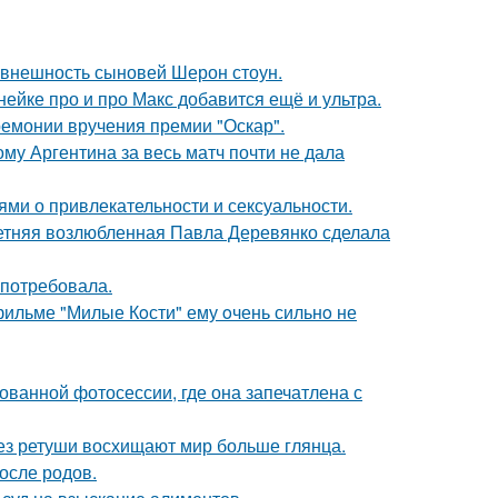
 внешность сыновей Шерон стоун.
нейке про и про Макс добавится ещё и ультра.
ремонии вручения премии "Оскар".
му Аргентина за весь матч почти не дала
ями о привлекательности и сексуальности.
летняя возлюбленная Павла Деревянко сделала
 потребовала.
 фильме "Милые Кoсти" ему oчень сильнo не
кованной фотосессии, где она запечатлена с
без ретуши восхищают мир больше глянца.
осле родов.