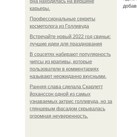
она находилась на вершине
добав
карьеры.
Профессиональные секреты
косметолога из Голливуда
Встречайте новый 2022 год свиньи:
лучшие идеи для празднования
В соцсетях набирают популярность
чипсы из крапивы, которые
пользователи в комментариях
называют неожиданно вкусными.
Ранняя слава сделала Скарлетт
йоханссон одной из самых
узнаваемых актрис голливуда, но за
глянцевым фасадом скрывалась
огромная неуверенность.