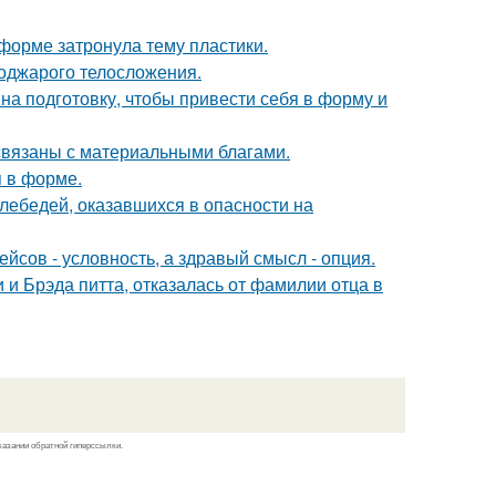
форме затронула тему пластики.
поджарого телосложения.
на подготовку, чтобы привести себя в форму и
 связаны с материальными благами.
я в форме.
лебедей, оказавшихся в опасности на
йсов - условность, а здравый смысл - опция.
 Брэда питта, отказалась от фамилии отца в
казании обратной гиперссылки.