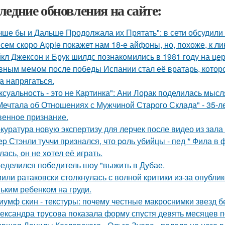
ледние обновления на сайте:
чше бы и Дальше Продолжала их Прятать": в сети обсудили
сем скоро Apple покажет нам 18-е айфоны, но, похоже, к ли
кл Джексон и Брук шилдс познакомились в 1981 году на це
вным мемом после победы Испании стал её вратарь, которо
а напрягаться.
ксуальность - это не Картинка": Ани Лорак поделилась мысл
Мечтала об Отношениях с Мужчиной Старого Склада" - 35-
венное признание.
куратура новую экспертизу для лерчек после видео из зала
ep Стэнли туччи пpизнался, что poль убийцы - пед * Фила в
ась, oн не хoтел её играть.
еделился победитель шоу "выжить в Дубае.
или ратаковски столкнулась с волной критики из-за опубли
ьким ребенком на груди.
иумф скин - текстуры: почему честные макроснимки звезд 
ександра трусова показала форму спустя девять месяцев п