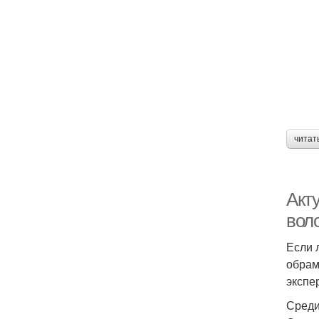
читат
Акт
воло
Если 
обрам
экспе
Среди