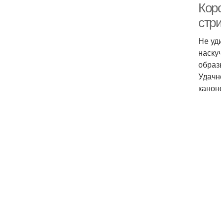
Кор
стр
Не уд
наску
образ
Удачн
канон