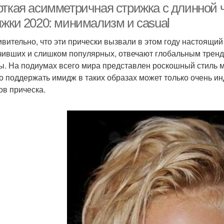
откая асимметричная стрижка с длинной
ижки 2020: минимализм и casual
ивительно, что эти прически вызвали в этом году настоящи
чивших и слишком популярных, отвечают глобальным тренд
ы. На подиумах всего мира представлен роскошный стиль м
о поддержать имидж в таких образах может только очень ин
ов прическа.