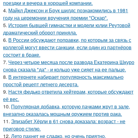
поездки и вечера в хорошей компании.
4.
Майкл Джексон и Брук шилдс познакомились в 1981
году на церемонии вручения премии "Оскар".
5.
История бывшей гимнастки и модели юлии Реутовой
драматический оборот приняла.
6.
В России обсуждают поправки, по которым за связь с
коллегой могут ввести санкции, если один из партнёров
состоит в браке.
7.
Через четыре месяца после развода Екатерина Шкуро
снова сказала "да" - и кольцо уже сияет на ее пальце.
8.
В интернете набирает популярность максимально
простой рецепт летнего десерта.
9.
Настя федько ответила хейтерам, которые обсуждают
её вес.
10.
Популярная добавка, которую пачками жрут в зале,
внезапно оказалась мощным оружием против рака.
11.
Элизабет Хёрли в 61 снова доказала: возраст - не
приговор стилю.
12.
Лето пахнет не сладко, но очень приятно.