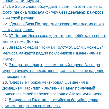
новой части "Мумии".
21.
Ice Spice снова обсуждают в сети - на этот раз из-за
фото, где она показала фигуру без идеальных ракурсов
и жёсткой ретуши.
22.
"Дом как База Подзарядки": секрет долголетия ови в
эпоху выгорания.
23.
37-Летняя Эльза хоск ждёт второго ребёнка от своего
жениха тома Дейли.
24.
Звезда комедии "Поймай Толстуху, Если Сможешь"
мелисса маккарти радует поклонников изменениями в
фигуре.
25.
Эта фотография, где знаменитый тореро Альваро
мунера рухнул на песок арены, запечатлела не падение,
а прозрение.
26.
"Впервые Прокомментировал Обвинения в
Домашнем Насилии" - 38-летний Павел прилучный
поделился своей версией развода с Агатой муцениеце.
27.
Владислава Галаган - российская бодибилдерша,
фитнес - инфлюенсер и модель.