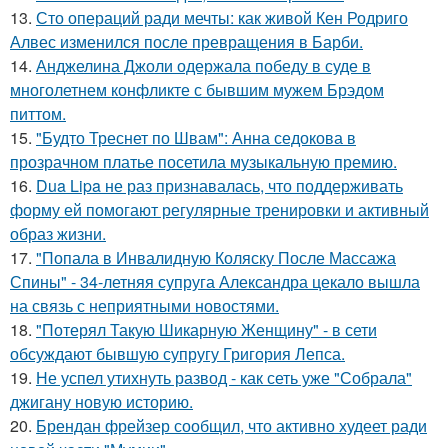
13.
Сто операций ради мечты: как живой Кен Родриго
Алвес изменился после превращения в Барби.
14.
Анджелина Джоли одержала победу в суде в
многолетнем конфликте с бывшим мужем Брэдом
питтом.
15.
"Будто Треснет по Швам": Анна седокова в
прозрачном платье посетила музыкальную премию.
16.
Dua Lipa не раз признавалась, что поддерживать
форму ей помогают регулярные тренировки и активный
образ жизни.
17.
"Попала в Инвалидную Коляску После Массажа
Спины" - 34-летняя супруга Александра цекало вышла
на связь с неприятными новостями.
18.
"Потерял Такую Шикарную Женщину" - в сети
обсуждают бывшую супругу Григория Лепса.
19.
Не успел утихнуть развод - как сеть уже "Собрала"
джигану новую историю.
20.
Брендан фрейзер сообщил, что активно худеет ради