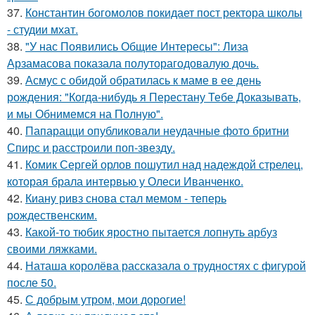
37.
Константин богомолов покидает пост ректора школы
- студии мхат.
38.
"У нас Появились Общие Интересы": Лиза
Арзамасова показала полуторагодовалую дочь.
39.
Асмус с обидой обратилась к маме в ее день
рождения: "Когда-нибудь я Перестану Тебе Доказывать,
и мы Обнимемся на Полную".
40.
Папарацци опубликовали неудачные фото бритни
Спирс и расстроили поп-звезду.
41.
Комик Сергей орлов пошутил над надеждой стрелец,
которая брала интервью у Олеси Иванченко.
42.
Киану ривз снова стал мемом - теперь
рождественским.
43.
Какой-то тюбик яростно пытается лопнуть арбуз
своими ляжками.
44.
Наташа королёва рассказала о трудностях с фигурой
после 50.
45.
С добрым утром, мои дорогие!