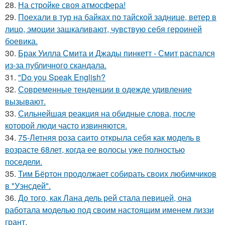
28.
На стройке своя атмосфера!
29.
Поехали в тур на байках по тайской заднице, ветер в
лицо, эмоции зашкаливают, чувствую себя героиней
боевика.
30.
Брак Уилла Смита и Джады пинкетт - Смит распался
из-за публичного скандала.
31.
"Do you Speak English?
32.
Современные тенденции в одежде удивление
вызывают.
33.
Сильнейшая реакция на обидные слова, после
которой люди часто извиняются.
34.
75-Летняя роза саито открыла себя как модель в
возрасте 68лет, когда ее волосы уже полностью
поседели.
35.
Тим Бёртон продолжает собирать своих любимчиков
в "Уэнсдей".
36.
До того, как Лана дель рей стала певицей, она
работала моделью под своим настоящим именем лиззи
грант.