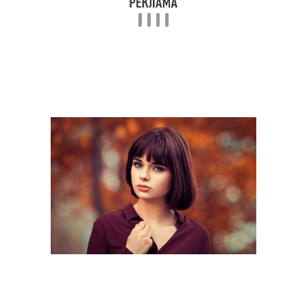
Прическа с челкой
Челка с удлинением
Челка на длинные
Асимметричная стрижка
волосы
Стрижка с длинной
Асимметричные
челкой
стрижки
Челка по диагонали
Асимметрия в челке