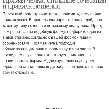
Удлиненная челка
Челка по форме
и правила ношения
Перед выбором стрижки, важно понимать, кому пойдет
прямая челка. В правильном варианте она подойдет не
Челка для овального
Челка для
каждому типу локонов и не каждому овалу лица. Прежде
лица
прямоугольного лица
чем решаться на подобную форму, подберите один из
видов стрижек, согласно с вашей формой лица и
особенностями. Прямая челка подходит
обладательницам лица в форме круга или овала. В
Челка для вытянутого
Челка для квадратного
последнем случае она акцентирует внимание на
лица
лица
правильности формы. А для круглолицых девушек
идеальной станет прямая дугообразная челка, так лицо
станет открытым.
Челка в домашних
Челка с одеждой
условиях
Стрижки с челкой
Стрижка с челкой