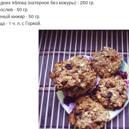
едних яблока (натерное без кожуры) - 250 гр.
ослив - 50 гр.
еный инжир - 50 гр.
ца - 1 ч. л. с Горкой.