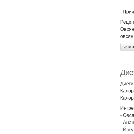
. При
Рецеп
Овсян
овсян
читат
Дие
Диети
Калори
Калори
Ингре
- Овся
- Ана
- Йог