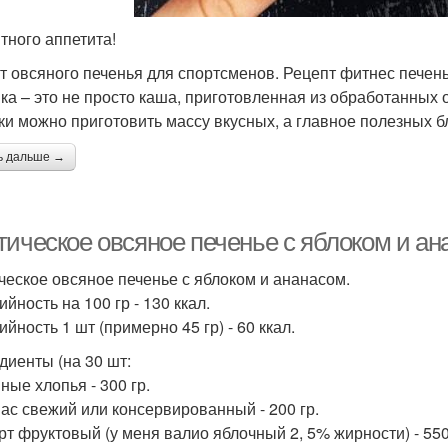
ятного аппетита!
т овсяного печенья для спортсменов. Рецепт фитнес печень
ка – это не просто каша, приготовленная из обработанных
ки можно приготовить массу вкусных, а главное полезных б
ь дальше →
тическое овсяное печенье с яблоком и ан
ческое овсяное печенье с яблоком и ананасом.
йность на 100 гр - 130 ккал.
йность 1 шт (примерно 45 гр) - 60 ккал.
диенты (на 30 шт:
ные хлопья - 300 гр.
нас свежий или консервированный - 200 гр.
урт фруктовый (у меня валио яблочный 2, 5% жирности) - 550