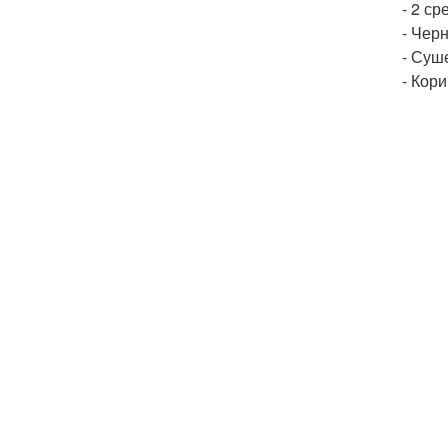
- 2 ср
- Черн
- Суш
- Кори