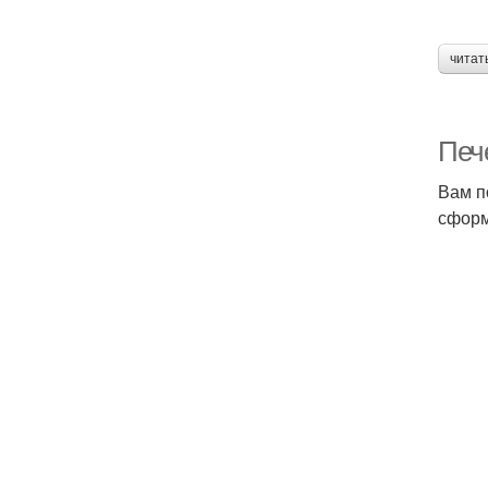
читат
Печ
Вам п
сформ