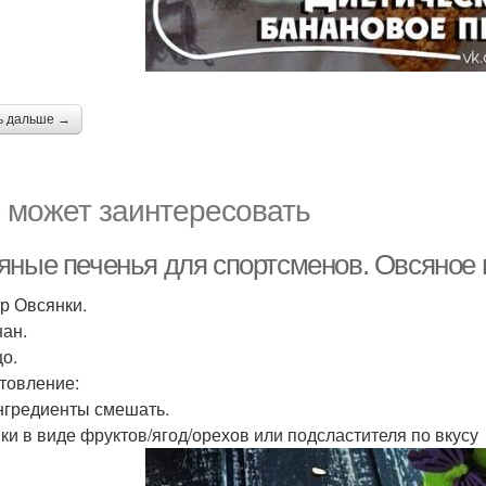
ь дальше →
 может заинтересовать
яные печенья для спортсменов. Овсяное 
гр Овсянки.
нан.
цо.
товление:
нгредиенты смешать.
ки в виде фруктов/ягод/орехов или подсластителя по вкусу