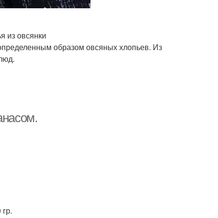
я из овсянки
 определенным образом овсяных хлопьев. Из
люд.
анасом.
 гр.