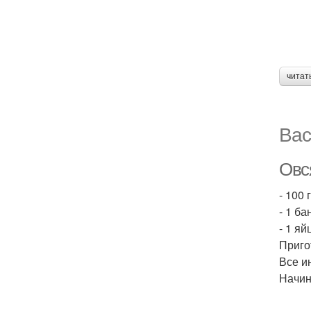
читат
Вас
Овс
- 100 
- 1 ба
- 1 яй
Приго
Все и
Начин