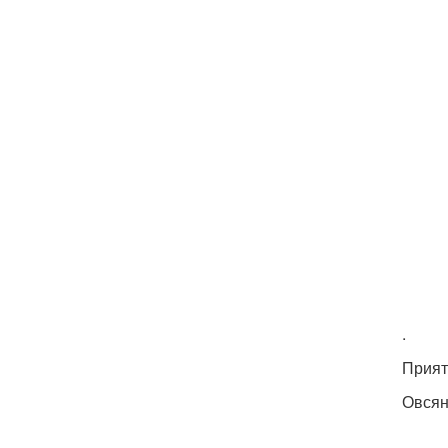
.
Прият
Овсян