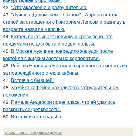
42.
"Это ужасающе и разрушительно!
43.
"Лучше с Дедом, чем с Сыном" - Аврора встала
стеной за отношения с Григорием Лепсом и разницу в
возрасте назвала мелочью.
44.
Китаец показывает новинку и сразу ясно, это
придумали не для быта и не для пользы.
45.
В Москве мужчине повредило желудок после
коктейля с жидким азотом на корпоративе.
46.
Рейс из Европы в Бразилию пришлось отменить из-
за повреждённого стекла кабины.
47.
Встреча с бывшей!
48.
Хозяйка кофейни находится в затруднительном
положении.
49.
Памела Андерсон поделилась, что ей удалось
раскрыть секрет красоты.
50.
Вот такая вот свадьба.
© 2026 90-60-90 | Спортивные девушки