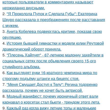
которые пользователи в комментариях называют
неожиданно вкусными.
2.
"Я Проколола Пупок и Сделала Губы": Екатерина
Шкуро рассказала о преображениях после расставания
с мужем.
3.
Анита Кобелева подверглась критике, показав свою
овуляцию.
4.
История бывшей гимнастки и модели юлии Реутовой
драматический оборот приняла.
5.
"Плесень Хайпует" - 67-летнюю мадонну захейтили в
социальных сетях после объявления своего 15-ого
студийного альбома.
6.
Как выглядят руки 16-кратного чемпиона мира по
строгому подъёму штанги на бицепс стоя.
7.
"Меня Смущает Доступ к Телу": Регина тодоренко
рассказала, почему не хочет быть актрисой.
8.
Модный манифест: почему ироничный ответ вали
карнавал о корсетах стал бьюти - трендом этого лета.
9.
Каждый раз когда вижу летние топы и маленькие