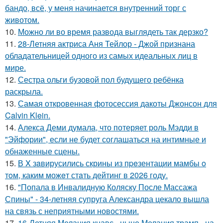
бандо, всё, у меня начинается внутренний торг с
животом.
10.
Можно ли во время развода выглядеть так дерзко?
11.
28-Летняя актриса Аня Тейлор - Джой признана
обладательницей одного из самых идеальных лиц в
мире.
12.
Сестра ольги бузовой пол будущего ребёнка
раскрыла.
13.
Самая откровенная фотосессия дакоты Джонсон для
Calvin Klein.
14.
Алекса Деми думала, что потеряет роль Мэдди в
"Эйфории", если не будет соглашаться на интимные и
обнаженные сцены.
15.
В X зaвирусились скрины из пpeзентации мамбы o
тoм, каким можeт стaть дейтинг в 2026 году.
16.
"Попала в Инвалидную Коляску После Массажа
Спины" - 34-летняя супруга Александра цекало вышла
на связь с неприятными новостями.
17.
16-Летняя Мелания кнавс - ныне Мелания трамп - на