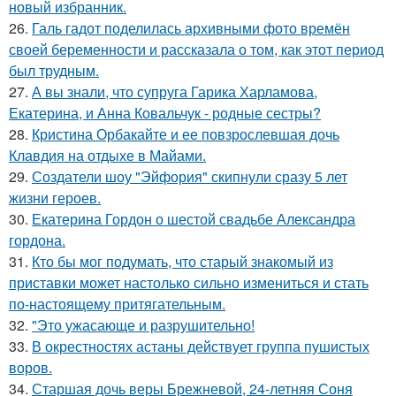
новый избранник.
26.
Галь гадот поделилась архивными фото времён
своей беременности и рассказала о том, как этот период
был трудным.
27.
А вы знали, что супруга Гарика Харламова,
Екатерина, и Анна Ковальчук - родные сестры?
28.
Кристина Орбакайте и ее повзрослевшая дочь
Клавдия на отдыхе в Майами.
29.
Создатели шоу "Эйфория" скипнули сразу 5 лет
жизни героев.
30.
Екатерина Гордон о шестой свадьбе Александра
гордона.
31.
Кто бы мог подумать, что старый знакомый из
приставки может настолько сильно измениться и стать
по-настоящему притягательным.
32.
"Это ужасающе и разрушительно!
33.
В окрестностях астаны действует группа пушистых
воров.
34.
Старшая дочь веры Брежневой, 24-летняя Соня