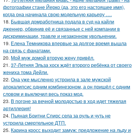
фотографии стане Йерко (да, это его настоящее имя),
когда она начинала свою модельную карьеру ….
18.
Бывшая домработница подала в суд на кайли
дженнер, обвинив её и связанные с ней компании в
дискриминации, травле и незаконном увольнении.
19.
Елена Темникова впервые за долгое время вышла
на связь с фанатами.
20.
Мой муж домой вторую жену привёл.
21.
37-Летняя Эльза хоск ждёт второго ребёнка от своего
жениха тома Дейли.
22.
Она уже мысленно устроила в зале мужской
апокалипсис одним комбинезоном, а он пришёл с одним
словом и выключил весь показ мод.
23.
В погоне за вечной молодостью в ход идет тяжелая
артиллерия!
24.
Пьяная Бритни Спирс села за руль и чуть не
устроила смертельное ДТП.
25.
Карина кросс выходит замуж: предложение на льду и