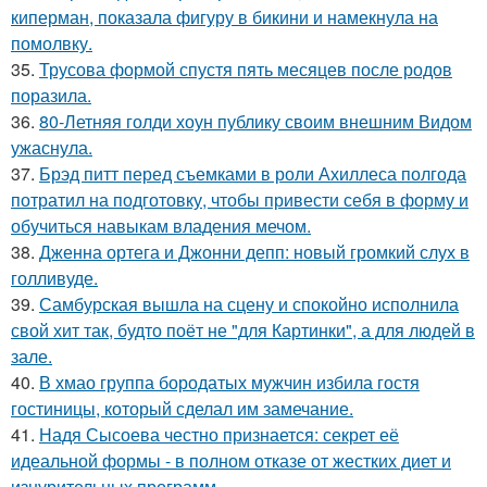
киперман, показала фигуру в бикини и намекнула на
помолвку.
35.
Трусова формой спустя пять месяцев после родов
поразила.
36.
80-Летняя голди хоун публику своим внешним Видом
ужаснула.
37.
Брэд питт перед съемками в роли Ахиллеса полгода
потратил на подготовку, чтобы привести себя в форму и
обучиться навыкам владения мечом.
38.
Дженна ортега и Джонни депп: новый громкий слух в
голливуде.
39.
Самбурская вышла на сцену и спокойно исполнила
свой хит так, будто поёт не "для Картинки", а для людей в
зале.
40.
В хмао группа бородатых мужчин избила гостя
гостиницы, который сделал им замечание.
41.
Надя Сысоева честно признается: секрет её
идеальной формы - в полном отказе от жестких диет и
изнурительных программ.