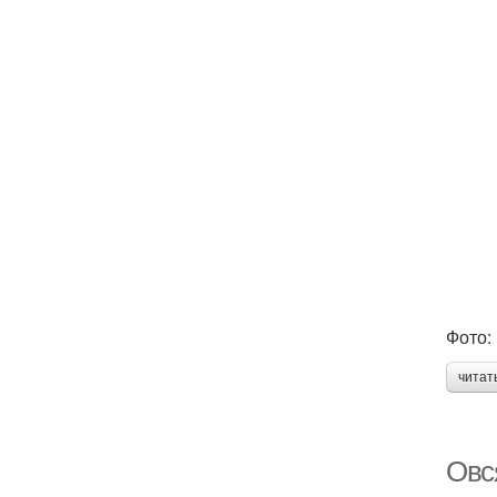
Фото:
читат
Овся