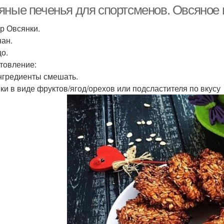
яные печенья для спортсменов. Овсяное 
гр Овсянки.
нан.
ечение из овсяных
Печ
Диетическое печение
цо.
хлопьев
товление:
нгредиенты смешать.
ки в виде фруктов/ягод/орехов или подсластителя по вкусу
Печение из банана
Овсяные печения
Ре
Печение из овсяной
Печение на кефире
Пе
муки
ечение с овсяными
Тыквенно-овсяное
хлопьями
печение