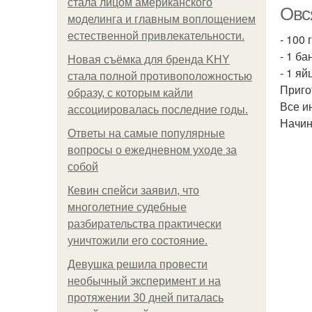
стала лицом американского
Овс
моделинга и главным воплощением
естественной привлекательности.
- 100 
- 1 ба
П
Новая съёмка для бренда KHY
- 1 яй
стала полной противоположностью
Приго
образу, с которым кайли
Все и
ассоциировалась последние годы.
Начин
Ответы на самые популярные
вопросы о ежедневном уходе за
собой
Кевин спейси заявил, что
многолетние судебные
разбирательства практически
уничтожили его состояние.
П
Девушка решила провести
необычный эксперимент и на
протяжении 30 дней питалась