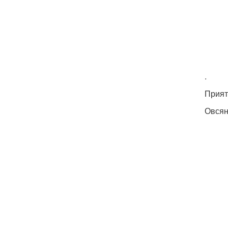
.
Прият
Овсян