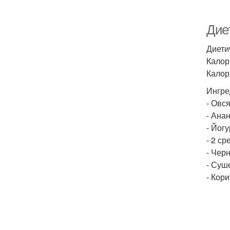
Дие
Диети
Калори
Калори
Ингре
- Овся
- Ана
- Йог
- 2 ср
- Черн
- Суш
- Кори