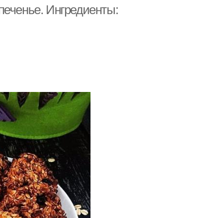
печенье. Ингредиенты:
ение с тертыми
Печение из хлопьев
яблоками
цепт с бананом
Печение с творогом
чение с изюмом
Морковное печение
Пп с бананом
Печение с шоколадом