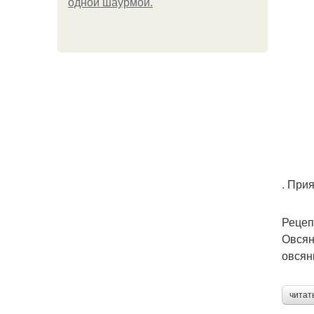
одной шаурмой.
П
Пе
. При
Рецеп
Д
Овсян
овсян
читат