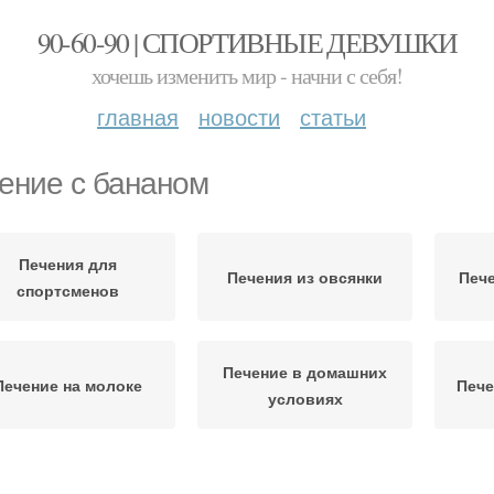
90-60-90 | СПОРТИВНЫЕ ДЕВУШКИ
хочешь изменить мир - начни с себя!
главная
новости
статьи
ение с бананом
Печения для
Печения из овсянки
Пече
спортсменов
Печение в домашних
Печение на молоке
Пече
условиях
Печение без муки
Печение из овсянки
Печ