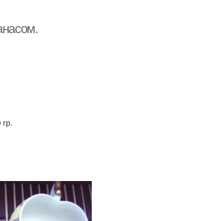
анасом.
 гр.