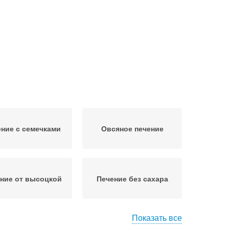
ние с семечками
Овсяное печение
ние от высоцкой
Печение без сахара
Показать все
ение с яблоком
Печение с яблоками