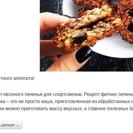
ечения из овсяных
Печение из геркулеса
хлопьев
м
Ржаное печение
Печение с медом
Пе
Овсяно-банановое
чение на сковороде
Б
печение
ятного аппетита!
т овсяного печенья для спортсменов. Рецепт фитнес печень
иетические печения
Песочное печение
Б
ка – это не просто каша, приготовленная из обработанных
ки можно приготовить массу вкусных, а главное полезных б
ь дальше →