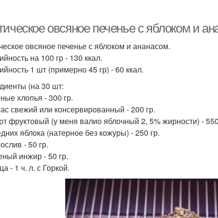
тическое овсяное печенье с яблоком и ан
ческое овсяное печенье с яблоком и ананасом.
йность на 100 гр - 130 ккал.
йность 1 шт (примерно 45 гр) - 60 ккал.
диенты (на 30 шт:
ные хлопья - 300 гр.
нас свежий или консервированный - 200 гр.
урт фруктовый (у меня валио яблочный 2, 5% жирности) - 550
едних яблока (натерное без кожуры) - 250 гр.
ослив - 50 гр.
еный инжир - 50 гр.
ца - 1 ч. л. с Горкой.