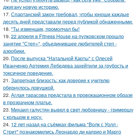
джигану новую историю.
17.
Спартанский закон требовал, чтобы юноши каждые
десять дней представали перед публикой обнаженными.
18.
"Ты изменщик, промолчал бы!
19.
22 апреля в Fitness House на пулковском прошло
занятие "Степ+", объединившее любителей степ -
аэробики.
20.
После выпуска "Натальной Карты" с Олесей
Иванченко Артемия Лебедева захейтили за грубость и
токсичное поведение.
21.
Запретная близость: как доверие к учителю
обернулось ловушкой.
22.
Аглая тарасова предстала в провокационном образе
в прозрачном платье.
23.
Михаил галустян вывел в свет любовницу - гримершу
с кольцом в носу.
24.
12 лет назад на съёмках фильма "Волк с Уолл -
Стрит" познакомились Леонардо ди каприо и Марго