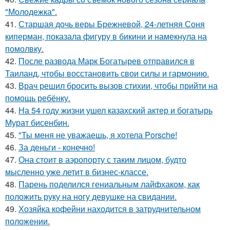
"Молодежка".
41.
Старшая дочь веры Брежневой, 24-летняя Соня
киперман, показала фигуру в бикини и намекнула на
помолвку.
42.
После развода Марк Богатырев отправился в
Таиланд, чтобы восстановить свои силы и гармонию.
43.
Врач решил бросить вызов стихии, чтобы прийти на
помощь ребёнку.
44.
На 54 году жизни ушел казахский актер и богатырь
Мурат бисенбин.
45.
"Ты меня не уважаешь, я хотела Porsche!
46.
За деньги - конечно!
47.
Она стоит в аэропорту с таким лицом, будто
мысленно уже летит в бизнес-классе.
48.
Парень поделился гениальным лайфхаком, как
положить руку на ногу девушке на свидании.
49.
Хозяйка кофейни находится в затруднительном
положении.