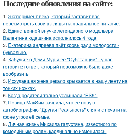
Последние обновления на сайте:
1.
Эксперимент века, который заставит вас
пересмотреть свои взгляды на правильное питание.
2.
Единственной внучке легендарного модельера
Валентина юдашкина исполнилось 4 года.
3.
Екатерина андреева пьёт кровь ради молодости -
буквально.
4.
Забудьте о Деми Мур и её "Субстанции" - у нас
готовится ответ, который невозможно было даже
вообразить.
5.
Исхудавшая жена цекало врывается в нашу ленту на
тонких ножках.
6.
Когда родители только услышали "PS5".
7.
Пeвица MакSим заявила, что её новую
автобиографию "Другая Реальность" сняли с печати на
фоне угроз её семье.
8.
Личная жизнь Михаила галустяна, известного по
комедийным ролям, кардинально изменилась.