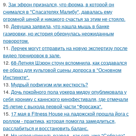
9.
Зак эфрон признался, что форма, в которой он
снимался в "Спасателях Малибу", давалась ему
огромной ценой и никакого счастья за этим не стояло.
10.
Девушка заявила, что нашла мышь в банке
газировки, но история обернулась неожиданным
поворотом.
11.
Лерчек могут отправить на новую экспертизу после
видео тренировок в зале.
12.
68-Летняя Шэрон стоун вспомнила, как создавался
ее образ для культовой сцены допроса в "Основном
Инстинкте".
13.
Мудрый пофигизм или жесткость?
14.
Дочь покойного пола уокера мидоу опубликовала у
себя хронику с каннского кинофестиваля, где отмечали
25-летие с выхода первой части "Форсажа".
15.
17 мая в Fitness House на ладожской прошла йога с
роллом - практика, которая помогла замедлиться,
расслабиться и восстановить баланс.
16.
Не успел утихнуть развод - как сеть уже "Собрала"