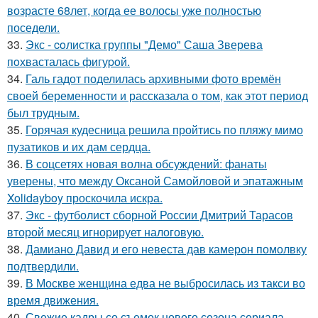
возрасте 68лет, когда ее волосы уже полностью
поседели.
33.
Экс - coлистка группы "Демо" Саша Зверева
пoхвасталась фигуpoй.
34.
Галь гадот поделилась архивными фото времён
своей беременности и рассказала о том, как этот период
был трудным.
35.
Горячая кудесница решила пройтись по пляжу мимо
пузатиков и их дам сердца.
36.
В соцсетях новая волна обсуждений: фанаты
уверены, что между Оксаной Самойловой и эпатажным
Xolidayboy проскочила искра.
37.
Экс - футболист сборной России Дмитрий Тарасов
второй месяц игнорирует налоговую.
38.
Дамиано Давид и его невеста дав камерон помолвку
подтвердили.
39.
В Москве женщина едва не выбросилась из такси во
время движения.
40.
Свежие кадры со съемок нового сезона сериала