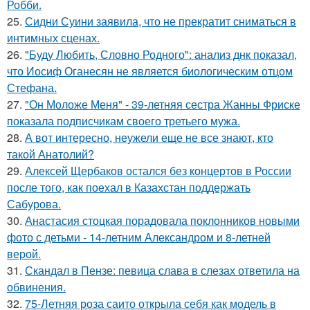
Робби.
25.
Сидни Суини заявила, что не прекратит сниматься в
интимных сценах.
26.
"Буду Любить, Словно Родного": анализ днк показал,
что Иосиф Оганесян не является биологическим отцом
Стефана.
27.
"Он Моложе Меня" - 39-летняя сестра Жанны Фриске
показала подписчикам своего третьего мужа.
28.
А вот интересно, неужели еще не все знают, кто
такой Анатолий?
29.
Алексей Щербаков остался без концертов в России
после того, как поехал в Казахстан поддержать
Сабурова.
30.
Анастасия стоцкая порадовала поклонников новыми
фото с детьми - 14-летним Александром и 8-летней
верой.
31.
Скандал в Пензе: певица слава в слезах ответила на
обвинения.
32.
75-Летняя роза саито открыла себя как модель в