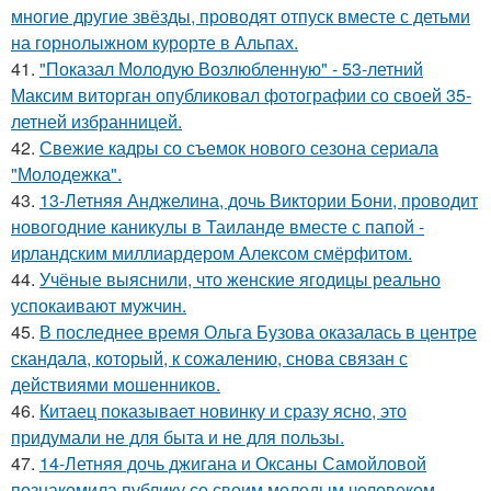
многие другие звёзды, проводят отпуск вместе с детьми
на горнолыжном курорте в Альпах.
41.
"Показал Молодую Возлюбленную" - 53-летний
Максим виторган опубликовал фотографии со своей 35-
летней избранницей.
42.
Свежие кадры со съемок нового сезона сериала
"Молодежка".
43.
13-Летняя Анджелина, дочь Виктории Бони, проводит
новогодние каникулы в Таиланде вместе с папой -
ирландским миллиардером Алексом смёрфитом.
44.
Учёные выяснили, что женские ягодицы реально
успокаивают мужчин.
45.
В последнее время Ольга Бузова оказалась в центре
скандала, который, к сожалению, снова связан с
действиями мошенников.
46.
Китаец показывает новинку и сразу ясно, это
придумали не для быта и не для пользы.
47.
14-Летняя дочь джигана и Оксаны Самойловой
познакомила публику со своим молодым человеком.