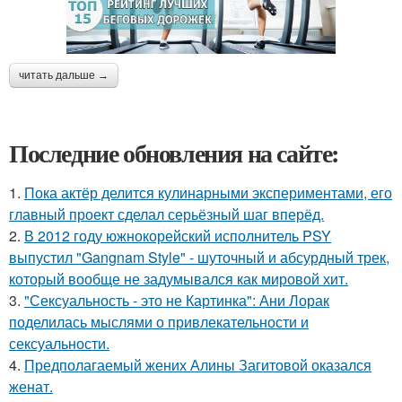
читать дальше →
Последние обновления на сайте:
1.
Пока актёр делится кулинарными экспериментами, его
главный проект сделал серьёзный шаг вперёд.
2.
В 2012 году южнокорейский исполнитель PSY
выпустил "Gangnam Style" - шуточный и абсурдный трек,
который вообще не задумывался как мировой хит.
3.
"Сексуальность - это не Картинка": Ани Лорак
поделилась мыслями о привлекательности и
сексуальности.
4.
Предполагаемый жених Алины Загитовой оказался
женат.