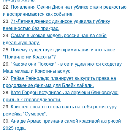
22.
Появления Селин Дион на публике стали редкостью
и воспринимаются как событие.
23.
71-Летняя дженис дикинсон удивила публику
внешностью без прикрас.
24.
Самая высокая модель россии нашла себе
идеальную пару.
25.
Почему существует дискриминация и что такое
"Привилегии Красоты"?
26.
"Как же они Похожи" - в сети удивляются сходству
Маш милаш и Кристины асмус.
27.
Райан Рейнольдс планирует выкупить права на
продолжение фильма для Блейк лайвли.
28.
Катя Гордон вступилась за лерчек и блиновскую:
призыв к справедливости.
29.
Кристен стюарт готова взять на себя режиссуру
ремейка "Сумерек".
30.
Ана де Армас признана самой красивой актрисой
2025 года.