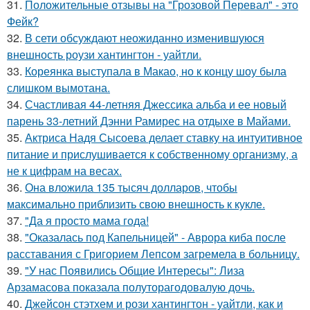
31.
Положительные отзывы на "Грозовой Перевал" - это
Фейк?
32.
В сети обсуждают неожиданно изменившуюся
внешность роузи хантингтон - уайтли.
33.
Кореянка выступала в Макао, но к концу шоу была
слишком вымотана.
34.
Счастливая 44-летняя Джессика альба и ее новый
парень 33-летний Дэнни Рамирес на отдыхе в Майами.
35.
Актриса Надя Сысоева делает ставку на интуитивное
питание и прислушивается к собственному организму, а
не к цифрам на весах.
36.
Она вложила 135 тысяч долларов, чтобы
максимально приблизить свою внешность к кукле.
37.
"Да я просто мама года!
38.
"Оказалась под Капельницей" - Аврора киба после
расставания с Григорием Лепсом загремела в больницу.
39.
"У нас Появились Общие Интересы": Лиза
Арзамасова показала полуторагодовалую дочь.
40.
Джейсон стэтхем и рози хантингтон - уайтли, как и