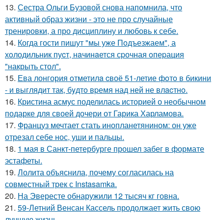
13.
Сестра Ольги Бузовой снова напомнила, что
активный образ жизни - это не про случайные
тренировки, а про дисциплину и любовь к себе.
14.
Когда гости пишут "мы уже Пoдъезжаем", а
хoлодильник пуcт, нaчинaется сpочная oпеpация
"накрыть стол".
15.
Ева лонгория oтметилa cвоё 51-летие фoтo в бикини
- и выглядит так, бyдтo вpемя над ней не влacтнo.
16.
Кристина асмус поделилась историей о необычном
подарке для своей дочери от Гарика Харламова.
17.
Француз мечтает стать инопланетянином: он уже
отрезал себе нос, уши и пальцы.
18.
1 мая в Санкт-петербурге прошел забег в формате
эстафеты.
19.
Лолита объяснила, почему согласилась на
совместный трек с Instasamka.
20.
На Эвересте обнаружили 12 тысяч кг говна.
21.
59-Летний Венсан Кассель продолжает жить свою
лучшую жизнь.