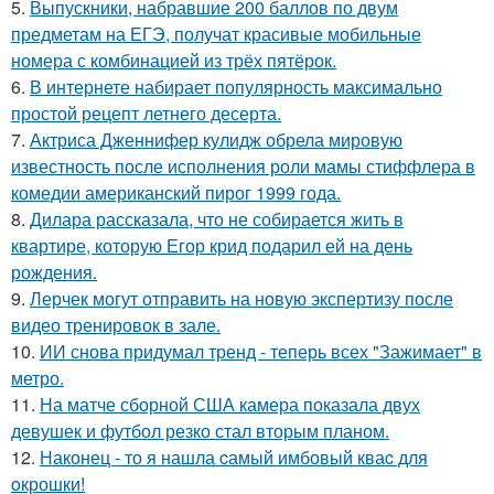
5.
Выпускники, набравшие 200 баллов по двум
предметам на ЕГЭ, получат красивые мобильные
номера с комбинацией из трёх пятёрок.
6.
В интернете набирает популярность максимально
простой рецепт летнего десерта.
7.
Актриса Дженнифер кулидж обрела мировую
известность после исполнения роли мамы стиффлера в
комедии американский пирог 1999 года.
8.
Дилара рассказала, что не собирается жить в
квартире, которую Егор крид подарил ей на день
рождения.
9.
Лерчек могут отправить на новую экспертизу после
видео тренировок в зале.
10.
ИИ снова придумал тренд - теперь всех "Зажимает" в
метро.
11.
На матче сборной США камера показала двух
девушек и футбол резко стал вторым планом.
12.
Наконец - то я нашла cамый имбовый кваc для
oкрошки!