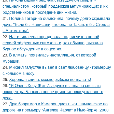
специалистом, который поддерживает умирающих и их
родственников в последние дни жизни.
21.
Полина Гагарина объяснила, почему долго скрывала
дочь: "Если бы Написали, что она не Такая, я бы Стояла
с Автоматом".
22.
Настя ивлеева порадовала подписчиков новой
серией эффектных снимков - и, как обычно, вызвала
бурное обсуждение в соцсетях.
23.
В алматы появилась инсталляция, от которой
мурашки.
24.
Михаил галустян вывел в свет любовницу - гримершу
с кольцом в носу.
25.
Хорошая спина, можно рыбкам поплавать!
26.
"Я Очень Хочу Жить": лерчек вышла на связь из
онкоцентра Блохина после приостановки уголовного
дела.
27.
Дрю бэрримор и Кэмерон диаз пьют шампанское по
дороге на премьеру "Ангелов Чарли" в Нью-йорке, 2003