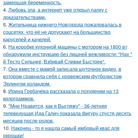
замершая беременность.
4.
Любовь зла, а интернет уже открыл папку с
доказательствами.
5.
Жительница нижнего Новгорода пожаловалась в
соцсетях, что её не допускают на большинство
каруселей и качелей.
6.
На коробке кухонной машины с мотором на 1800 вт
обнаружили инструкцию без лишней вежливости: "Нах *
й Тесто Сильнее, Взбивай Сливки Быстрее".
7.
Она вместе с мамой записала шуточное видео, в
котором сравнила себя с норвежским футболистом
Эрлингом холандом.
8.
Ирина Горбачёва рассказала о похудении на 13
килограммов.
9.
"Мне Нравится, как я Выгляжу" - 36-летняя
телеведущая Ида Галич показала фигуру спустя десять
месяцев после родов.
10.
Наконец - то я нашла cамый имбовый кваc для
oкрошки!