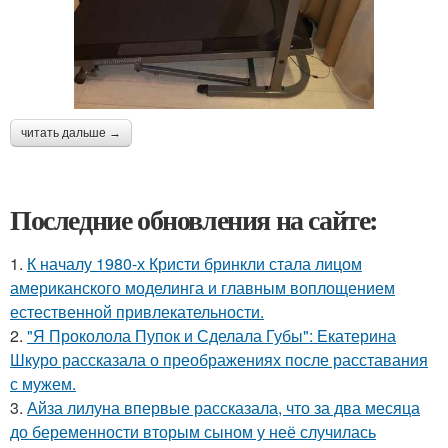
читать дальше →
Последние обновления на сайте:
1.
К началу 1980-х Кристи бринкли стала лицом
американского моделинга и главным воплощением
естественной привлекательности.
2.
"Я Проколола Пупок и Сделала Губы": Екатерина
Шкуро рассказала о преображениях после расставания
с мужем.
3.
Айза лилуна впервые рассказала, что за два месяца
до беременности вторым сыном у неё случилась