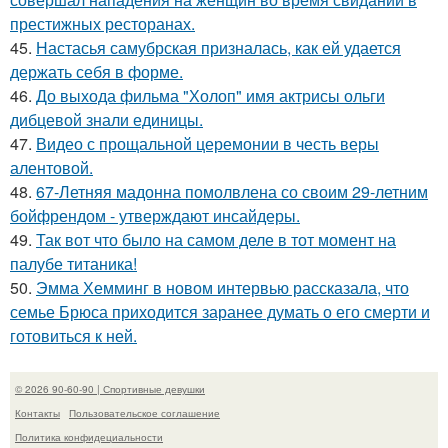
престижных ресторанах.
45.
Настасья самубрская призналась, как ей удается
держать себя в форме.
46.
До выхода фильма "Холоп" имя актрисы ольги
дибцевой знали единицы.
47.
Видео с прощальной церемонии в честь веры
алентовой.
48.
67-Летняя мадонна помолвлена со своим 29-летним
бойфрендом - утверждают инсайдеры.
49.
Так вот что было на самом деле в тот момент на
палубе титаника!
50.
Эмма Хемминг в новом интервью рассказала, что
семье Брюса приходится заранее думать о его смерти и
готовиться к ней.
© 2026 90-60-90 | Спортивные девушки
Контакты
Пользовательское соглашение
Политика конфидециальности