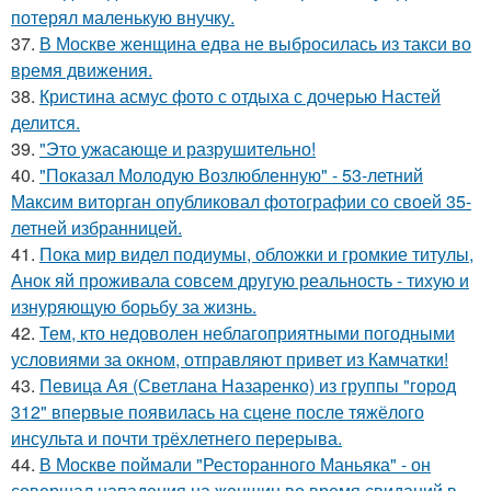
потерял маленькую внучку.
37.
В Москве женщина едва не выбросилась из такси во
время движения.
38.
Кристина асмус фото с отдыха с дочерью Настей
делится.
39.
"Это ужасающе и разрушительно!
40.
"Показал Молодую Возлюбленную" - 53-летний
Максим виторган опубликовал фотографии со своей 35-
летней избранницей.
41.
Пока мир видел подиумы, обложки и громкие титулы,
Анок яй проживала совсем другую реальность - тихую и
изнуряющую борьбу за жизнь.
42.
Тем, кто недоволен неблагоприятными погодными
условиями за окном, отправляют привет из Камчатки!
43.
Певица Ая (Светлана Назаренко) из группы "город
312" впервые появилась на сцене после тяжёлого
инсульта и почти трёхлетнего перерыва.
44.
В Москве поймали "Ресторанного Маньяка" - он
совершал нападения на женщин во время свиданий в