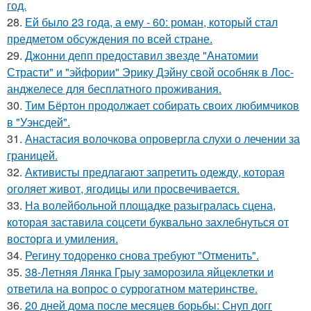
год.
28.
Ей было 23 года, а ему - 60: роман, который стал
предметом обсуждения по всей стране.
29.
Джонни депп предоставил звезде "Анатомии
Страсти" и "эйфории" Эрику Дэйну свой особняк в Лос-
анджелесе для бесплатного проживания.
30.
Тим Бёртон продолжает собирать своих любимчиков
в "Уэнсдей".
31.
Анастасия волочкова опровергла слухи о лечении за
границей.
32.
Активисты предлагают запретить одежду, которая
оголяет живот, ягодицы или просвечивается.
33.
На волейбольной площадке разыгралась сцена,
которая заставила соцсети буквально захлебнуться от
восторга и умиления.
34.
Регину тодоренко снова требуют "Отменить".
35.
38-Летняя Лянка Грыу заморозила яйцеклетки и
ответила на вопрос о суррогатном материнстве.
36.
20 дней дома после месяцев борьбы: Снуп догг