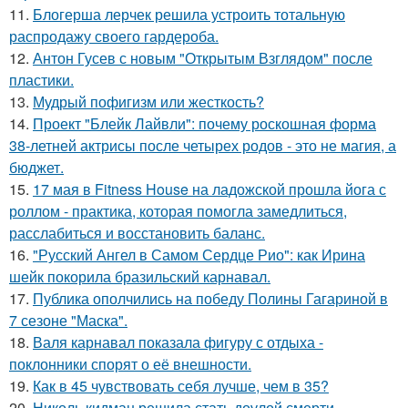
11.
Блогерша лерчек решила устроить тотальную
распродажу своего гардероба.
12.
Антон Гусев с новым "Открытым Взглядом" после
пластики.
13.
Мудрый пофигизм или жесткость?
14.
Проект "Блейк Лайвли": почему роскошная форма
38-летней актрисы после четырех родов - это не магия, а
бюджет.
15.
17 мая в Fitness House на ладожской прошла йога с
роллом - практика, которая помогла замедлиться,
расслабиться и восстановить баланс.
16.
"Русский Ангел в Самом Сердце Рио": как Ирина
шейк покорила бразильский карнавал.
17.
Публика ополчились на победу Полины Гагариной в
7 сезоне "Маска".
18.
Валя карнавал показала фигуру с отдыха -
поклонники спорят о её внешности.
19.
Как в 45 чувствовать себя лучше, чем в 35?
20.
Николь кидман решила стать доулой смерти -