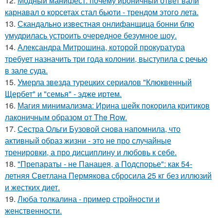
12.
Модный манифест: почему ироничный ответ вали
карнавал о корсетах стал бьюти - трендом этого лета.
13.
Скандально известная онлифанщица бонни блю
умудрилась устроить очередное безумное шоу.
14.
Александра Митрошина, которой прокуратура
требует назначить три года колонии, выступила с речью
в зале суда.
15.
Умерла звезда турецких сериалов "Клюквенный
Щербет" и "семья" - эдже иртем.
16.
Магия минимализма: Ирина шейк покорила критиков
лаконичным образом от The Row.
17.
Сестра Ольги Бузовой снова напомнила, что
активный образ жизни - это не про случайные
тренировки, а про дисциплину и любовь к себе.
18.
"Препараты - не Панацея, а Подспорье": как 54-
летняя Светлана Пермякова сбросила 25 кг без иллюзий
и жестких диет.
19.
Люба толкалина - пример стройности и
женственности.