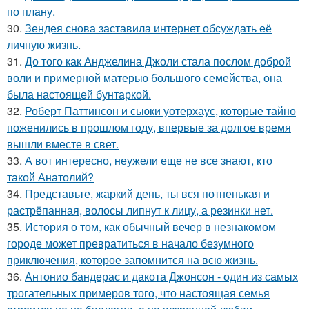
по плану.
30.
Зендея снова заставила интернет обсуждать её
личную жизнь.
31.
До того как Анджелина Джоли стала послом доброй
воли и примерной матерью большого семейства, она
была настоящей бунтаркой.
32.
Роберт Паттинсон и сьюки уотерхаус, которые тайно
поженились в прошлом году, впервые за долгое время
вышли вместе в свет.
33.
А вот интересно, неужели еще не все знают, кто
такой Анатолий?
34.
Представьте, жаркий день, ты вся потненькая и
растрёпанная, волосы липнут к лицу, а резинки нет.
35.
История о том, как обычный вечер в незнакомом
городе может превратиться в начало безумного
приключения, которое запомнится на всю жизнь.
36.
Антонио бандерас и дакота Джонсон - один из самых
трогательных примеров того, что настоящая семья