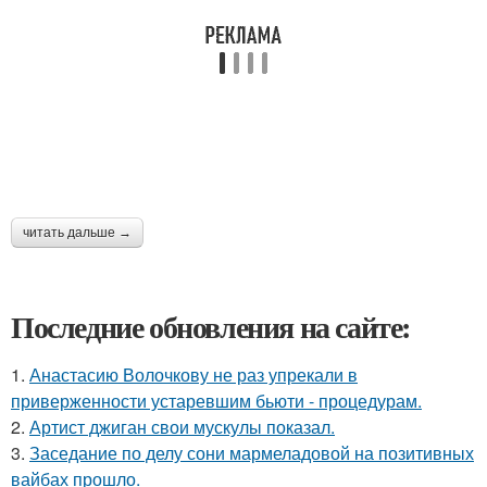
читать дальше →
Последние обновления на сайте:
1.
Анастасию Волочкову не раз упрекали в
приверженности устаревшим бьюти - процедурам.
2.
Артист джиган свои мускулы показал.
3.
Заседание по делу сони мармеладовой на позитивных
вайбах прошло.