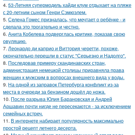
4.
53-Летняя супермодель хайди клум отдыхает на пляже
с 20-летним сыном Генри Сэмюэлем.
5.
Селена Гомес призналась, что мечтает о ребёнке - и
сделала это трогательно и честно.
6.
Анита Кобелева подверглась критике, показав свою
овуляцию.
7.
Леонардо ди каприо и Виттория черетти, похоже,
окончательно перешли в статус "Серьезно и Надолго".
8.
Последовав примеру скандинавских стран,
администрация немецкой столицы приравняла права
женщин к мужским в вопросах внешнего вида у воды.
9.
На одной из заправок Петербурга конфликт из-за
места в очереди за бензином дошёл до ножа.
10.
После разрыва Юлия Барановская и Андрей
Аршавин почти нигде не пересекаются - за исключением
семейных встреч.
11.
В интернете набирает популярность максимально
простой рецепт летнего десерта.