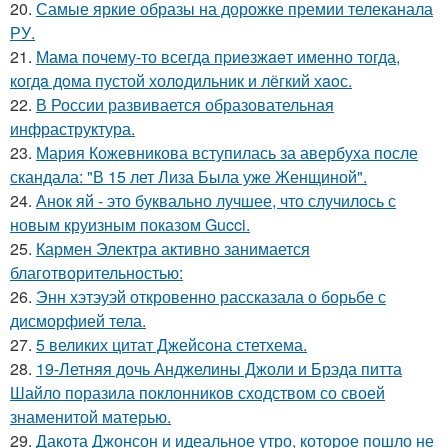
20.
Самые яркие образы на дорожке премии телеканала
РУ.
21.
Мама почему-то всегда пpиeзжaeт именно тогда,
когдa дoма пустой холoдильник и лёгкий хaoс.
22.
В России развивается образовательная
инфраструктура.
23.
Мария Кожевникова вступилась за авербуха после
скандала: "В 15 лет Лиза Была уже Женщиной".
24.
Анок яй - это буквально лучшее, что случилось с
новым круизным показом Gucci.
25.
Кармен Электра активно занимается
благотворительностью:
26.
Энн хэтэуэй откровенно рассказала о борьбе с
дисморфией тела.
27.
5 великих цитат Джейсoна стетхема.
28.
19-Летняя дочь Анджелины Джоли и Брэда питта
Шайло поразила поклонников сходством со своей
знаменитой матерью.
29.
Дакота Джонсон и идеальное утро, которое пошло не