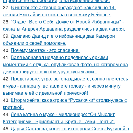
строится не на биологии, а на искренней любви.
37.
В интернете активно обсуждают, как сильно 14-
летняя Блю айви похожа на свою маму Бейонсе.
38.
"Отдаёт Всего Себя Дочке от Новой Избранницы" -
фанаты Андрея Аршавина разделились на два лагеря.
39.
Дамиано Давид и его избранница дав Камерон
объявили о своей помолвке.
40.
Почему монтаж - это спасение.
41.
Валя карнавал недавно поделилась яркими
моментами с отдыха, опубликовав фото, на котором она
демонстрирует свою фигуру в купальнике.
42.
Представьте: утро, вы опаздываете, сонно плететесь
к чудо - аппарату, вставляете голову - и через минуту
вынимаете её с идеальной причёской!
43.
Шторм хейта: как актриса "Русалочки" столкнулась с
критикой.
44.
Лена катина о муже - миллионере: "Он Мыслит
Категориями - Бриллианты, Крутые Тачки, Понты".
45.
Дарья Сагалова, известная по роли Светы Букиной в