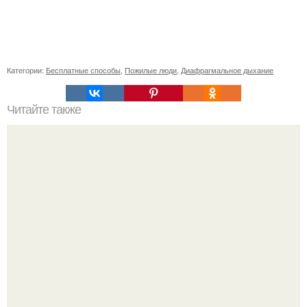
Категории:
Бесплатные способы
,
Пожилые люди
,
Диафрагмальное дыхание
Читайте также
Просто красавчик! Натуральный атлет Алексей шреддер.