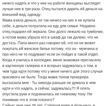
нечего надеть и что у нее на работе женщины выглядят
лучше нее в три раза. Отец пытался дарить ей деньги на
внешний вид, одежду.
Мама взяла деньги, но так ничего на них и не купила
себе, а деньги потратила на еду для семьи. Недавно
отец подарил ей зеркало. Оно долго лежало на тумбочке,
а потом мама убрала его в шкаф да так далеко, что не
достать. Папа много раз говорил ей, что он не может
покупать ей женское белье потому, что он - мужчина и
про него не то подумают если он пойдет в такой отдел.
Когда я училась в колледже, меня знакомая пригласила
в картинную галерею и я всерьез задумалась о том, в
чем туда идти потому что у меня ничего для этого случая
красивого не было. Тогда мама тоном прокурора
высказала мне - Ты никогда раньше не думала в чем
идти и что надеть, а сейчас задумалась?!! Я опять
опустила руки и подчинилась ее гневному тону. Не
понимаю что в этом плохого?
Сейчас мне уже 26 лет. Собирая маму в больницу, я