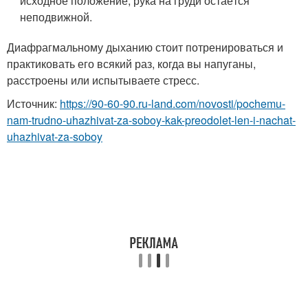
исходное положение, рука на груди остаётся
неподвижной.
Диафрагмальному дыханию стоит потренироваться и
практиковать его всякий раз, когда вы напуганы,
расстроены или испытываете стресс.
Источник:
https://90-60-90.ru-land.com/novosti/pochemu-
nam-trudno-uhazhivat-za-soboy-kak-preodolet-len-i-nachat-
uhazhivat-za-soboy